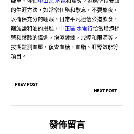
嚴重、懼怕
中山區 水電
和焦炙。還應堅持安康
的生涯方法，如常常任務和歇息，不要熬夜，
以確保充分的睡眠。日常平凡迷信公道飲食，
削減鹽和油的攝進，
中正區 水電行
恰當增添鉀
鹽和葉酸的攝進，增添錘煉，戒煙和限酒等。
按期監測血壓，復查血糖、血脂、肝腎效能等
項目。
PREV POST
NEXT POST
發佈留言