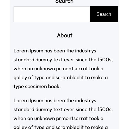
Search
搜
Search
尋
About
Lorem Ipsum has been the industrys
standard dummy text ever since the 1500s,
when an unknown prmontserrat took a
galley of type and scrambled it to make a
type specimen book.
Lorem Ipsum has been the industrys
standard dummy text ever since the 1500s,
when an unknown prmontserrat took a
galley of type and scrambled it to make a