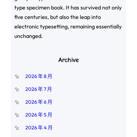
type specimen book. It has survived not only
five centuries, but also the leap into
electronic typesetting, remaining essentially
unchanged.
Archive
2026 年 8 月
2026 年 7 月
2026 年 6 月
2026 年 5 月
2026 年 4 月