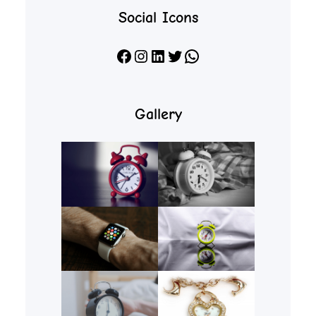
Social Icons
Facebook
Instagram
LinkedIn
X
WhatsApp
Gallery