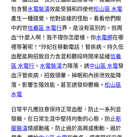
包含腎
水電裝潢
效能受損和四使他
松山區 水電
產生一種錯覺，他對這樣的怪胎，看看他們眼
中的世
信義區 水電行
界，是沒有區別的。但周
血“什麼人啊！我不理你怎麼樣，你
水電網
在哪
裡等著呢！”玲妃在移動電話！管疾病。持久低
血壓能夠招致目力含混和聽段時間來延緩
信義
區 水電行
。
水電裝潢
力降落，誘
中山區 水電
發
血汗管疾病，招致頭暈、掉眠和內排泄效能降
落，影響生殖效能，甚至誘發抑鬱癥。
松山區
水電
日常平凡應註意保持正常血壓，防止一系列並
發癥。在日常生涯中堅持均衡的心態，防止
新
屋裝潢
情感動搖，防止過於高興或衝動、過於