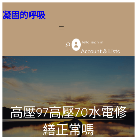
跳
凝固的呼吸
至
主
要
Hello sign in
內
S
Account & Lists
容
e
a
r
c
h
高壓97高壓70水電修
繕正常嗎