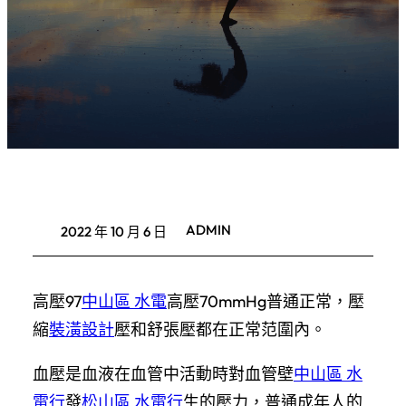
ADMIN
2022 年 10 月 6 日
高壓97
中山區 水電
高壓70mmHg普通正常，壓
縮
裝潢設計
壓和舒張壓都在正常范圍內。
血壓是血液在血管中活動時對血管壁
中山區 水
電行
發
松山區 水電行
生的壓力，普通成年人的