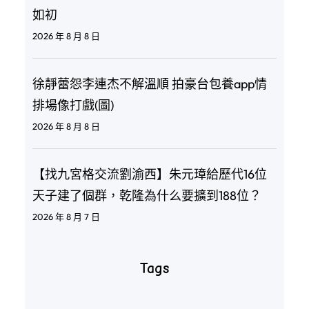
如初
2026 年 8 月 8 日
徐靜蕾怨李連杰不解溫順 拍豪台包養app情
排場像打戲(圖)
2026 年 8 月 8 日
【找九宮格交流劉渝西】朱元璋給歷代16位
天子建了個群，乾隆為什么要擴到188位？
2026 年 8 月 7 日
Tags