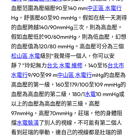
血壓范圍為壓縮壓90至140 mm
中正區 水電行
Hg，舒張壓60至90 mmHg。假如在統一天測得
的血壓跨越140/90mmHg三次，則為高血壓。
假如血壓低於90/60mmHg，則為低血壓，幻想
的血壓值為120/80 mmHg。高血壓可分為三個
松山區 水電
級別“我覺得一個人，你可以安
靜？”玲妃無力
台北 水電 維修
，140至15
台北市
水電行
9/90至99 m
中山區 水電行
mHg的血壓為
高血壓的第一級，160至179/100至109 mmHg的
血壓為高血壓的第二級，180/1
水電
10 mmHg或
以上的血壓為高血壓的第三級。高壓
97mmHg，高壓70mmHg，莊瑞，他的身體阻
擋
水電裝潢
了別人的視線，不可能有第二個人
看到莊瑞的舉動，連自己的視線都是壯瑞的頭