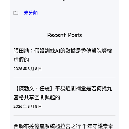
未分類
Recent Posts
張田勘：假設訓練AI的數據是秀傳醫院勞檢
虛假的
2026 年 8 月 8 日
【陳勃文、任麗】平易近間祠堂是若何找九
宮格共享空間興起的
2026 年 8 月 8 日
西躲布達億嵐系統櫃拉宮之行 千年守護崇奉