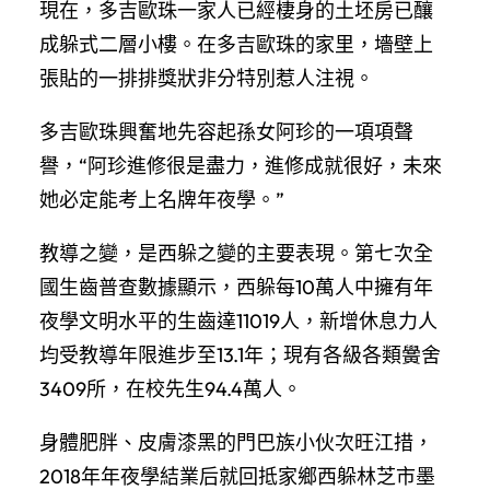
現在，多吉歐珠一家人已經棲身的土坯房已釀
成躲式二層小樓。在多吉歐珠的家里，墻壁上
張貼的一排排獎狀非分特別惹人注視。
多吉歐珠興奮地先容起孫女阿珍的一項項聲
譽，“阿珍進修很是盡力，進修成就很好，未來
她必定能考上名牌年夜學。”
教導之變，是西躲之變的主要表現。第七次全
國生齒普查數據顯示，西躲每10萬人中擁有年
夜學文明水平的生齒達11019人，新增休息力人
均受教導年限進步至13.1年；現有各級各類黌舍
3409所，在校先生94.4萬人。
身體肥胖、皮膚漆黑的門巴族小伙次旺江措，
2018年年夜學結業后就回抵家鄉西躲林芝市墨