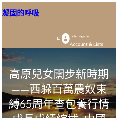
跳
凝固的呼吸
至
主
要
Hello sign in
內
S
Account & Lists
容
e
a
r
高原兒女闊步新時期
c
h
——西躲百萬農奴束
縛65周年查包養行情