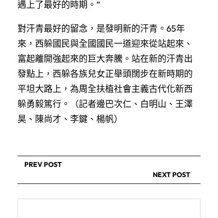
遇上了最好的時期。”
對汗青最好的留念，是發明新的汗青。65年
來，西躲國民與全國國民一道迎來從站起來、
富起離開強起來的巨大奔騰。站在新的汗青出
發點上，西躲各族兒女正舉頭闊步在新時期的
平坦大路上，為周全扶植社會主義古代化新西
躲勇毅篤行。（記者邊巴次仁、白明山、王澤
昊、陳尚才、李鍵、楊帆）
PREV POST
NEXT POST