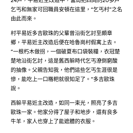
24戶，平易近主改造中，當局把四周的20多戶
乞丐和無家可回職員安頓在這里，“乞丐村”之名
由此而來。
村平易近多吉歐珠的父輩曾沿街乞討至頗章
鄉，平易近主改造后便在哈魯崗村假寓上去。
“一根朽木做拐，一個破夏布口袋裝糧，衣冠楚
楚地沿街乞討，這是舊西躲時代乞丐潦倒窮酸
的抽像。父親告知我，他們這些乞丐生涯很是
慘，能吃上一口糌粑就很知足了。”多吉歐珠
說。
西躲平易近主改造，如同一束光，照亮了多吉
歐珠一家。他家分得了屋子和地步，還有良多
牛羊，家人也穿上了能遮體的衣服。