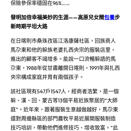
保險參保率穩固在96%……
發明加倍幸福美妙的生涯——高原兒女闊
包養
步
新時期平坦大路
在日喀則市桑珠孜區江洛康薩社區，回族商人
馬尕東和他的躲族老婆扎西央宗的服裝店里，
進出的顧客不竭增多。能說一口流暢躲語的馬
尕東，1988年從甘肅離開日喀則，1991年與扎西
央宗構成家庭并育有兩個孩子。
該社區現有547戶1547人，經商者浩繁，是一個
躲、漢、回、蒙古等13個平易近族聚居的“大師
庭”。近年來，跟著服裝生意越做越好，馬尕東
還對周邊縣區的部門農牧平易近展開服裝制造
技巧培訓，帶動他們進修技巧、增收致富。“此