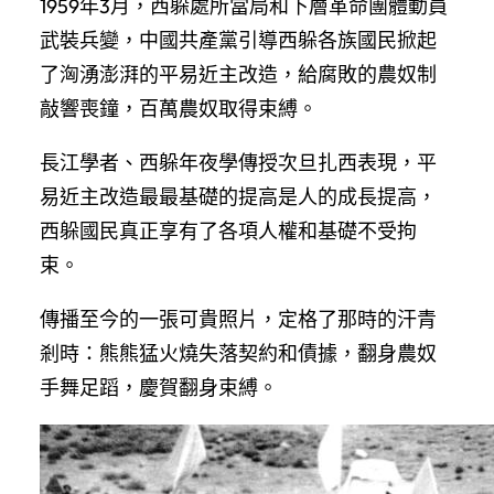
1959年3月，西躲處所當局和下層革命團體動員
武裝兵變，中國共產黨引導西躲各族國民掀起
了洶湧澎湃的平易近主改造，給腐敗的農奴制
敲響喪鐘，百萬農奴取得束縛。
長江學者、西躲年夜學傳授次旦扎西表現，平
易近主改造最最基礎的提高是人的成長提高，
西躲國民真正享有了各項人權和基礎不受拘
束。
傳播至今的一張可貴照片，定格了那時的汗青
剎時：熊熊猛火燒失落契約和債據，翻身農奴
手舞足蹈，慶賀翻身束縛。