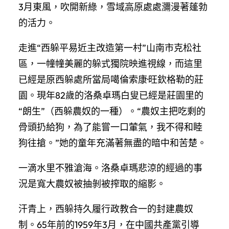
3月東風，吹開新綠，雪域高原處處瀰漫著蓬勃
的活力。
走進“西躲平易近主改造第一村”山南市克松社
區，一幢幢美麗的躲式獨院映進視線，而這里
已經是原西躲處所當局噶倫索康·旺欽格勒的莊
園。現年82歲的洛桑卓瑪白叟已經是莊園里的
“朗生”（西躲農奴的一種）。“農奴主把吃剩的
骨頭扔給狗，為了能嘗一口葷氣，我不得和睦
狗往搶。”她的童年充滿著無盡的暗中和苦楚。
一滴水里不雅滄海。洛桑卓瑪悲涼的經過的事
況是寬大農奴被抽剝被搾取的縮影。
汗青上，西躲持久履行政教合一的封建農奴
制。65年前的1959年3月，在中國共產黨引導