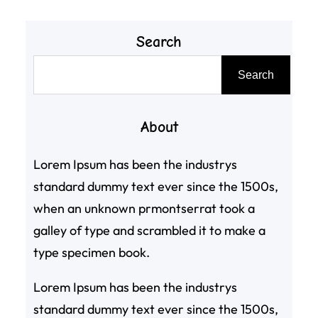
Search
搜
Search
尋
About
Lorem Ipsum has been the industrys
standard dummy text ever since the 1500s,
when an unknown prmontserrat took a
galley of type and scrambled it to make a
type specimen book.
Lorem Ipsum has been the industrys
standard dummy text ever since the 1500s,