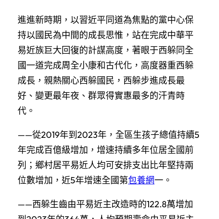
進進新時期，以習近平同道為焦點的黨中心保
持以國民為中間的成長思惟，站在完成中華平
易近族巨大回復的計謀高度，著眼于西躲同全
國一道完成周全小康和古代化，高度器重西躲
成長，親熱關心西躲國民，西躲步進成長最
好、變更最年夜、群眾得實惠最多的汗青時
代。
——從2019年到2023年，全區生孩子總值持續5
年完成百億級增加，增速持續多年位居全國前
列；鄉村居平易近人均可安排支出比年堅持兩
位數增加，近5年增速全國第
包養網
一。
——西躲生齒由平易近主改造時的122.8萬增加