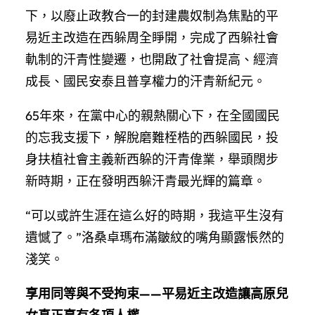
下，以廢止政教合一的封建農奴制為焦點的平
易近主改造在西躲周全睜開，完成了西躲社會
軌制的汗青性變遷，也開啟了社會提高、經濟
成長、國民安泰且普享權力的汗青新紀元。
65年來，在黨中心的親熱關心下，在全國國民
的忘我支援下，解脫磨難桎梏的西躲國民，投
身扶植社會主義新西躲的汗青偉業，舉頭闊步
新時期，正在發明西躲汗青最光輝的篇章。
“可以或許生涯在這么好的時期，我這平生沒有
遺憾了。”洛桑卓瑪布滿皺紋的嘴角顯露悵然的
淺笑。
享用同等與不受拘束——平易近主改造讓高原兒