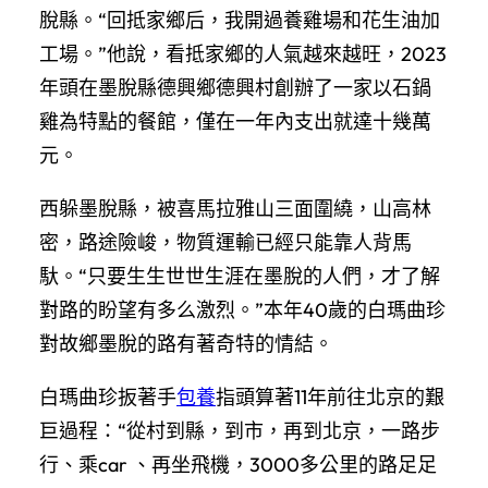
脫縣。“回抵家鄉后，我開過養雞場和花生油加
工場。”他說，看抵家鄉的人氣越來越旺，2023
年頭在墨脫縣德興鄉德興村創辦了一家以石鍋
雞為特點的餐館，僅在一年內支出就達十幾萬
元。
西躲墨脫縣，被喜馬拉雅山三面圍繞，山高林
密，路途險峻，物質運輸已經只能靠人背馬
馱。“只要生生世世生涯在墨脫的人們，才了解
對路的盼望有多么激烈。”本年40歲的白瑪曲珍
對故鄉墨脫的路有著奇特的情結。
白瑪曲珍扳著手
包養
指頭算著11年前往北京的艱
巨過程：“從村到縣，到市，再到北京，一路步
行、乘car 、再坐飛機，3000多公里的路足足