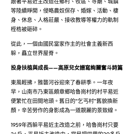
跟著平易近主改造在鄉村、牧區、寺廟、城鎮
等陸續睜開，侵略農奴保存、婚嫁、活動、棲
身、休息、人格莊嚴、接收教導等權力的軌制
桎梏被砸碎。
從此，一個由國民當家作主的社會主義新西
躲，矗立世界屋脊。
投身扶植與成長——高原兒女譜寫絢麗奮斗詩篇
東風輕拂，雅礱河谷迎來了春耕季。一年夜
早，山南市乃東區頗章鄉哈魯崗村的村平易近
便繁忙在田間地頭。舊日的“乞丐村”舊貌換新
顏，辛苦勞作的身影成為一道靚麗的景致線。
1959年西躲平易近主改造之前，哈魯崗村只要