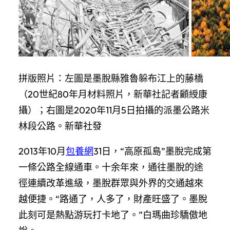
拼版照片：左圖是墨脫縣雅魯躲布江上的藤橋
（20世紀80年月材料照片，新華社記者顧綬康
攝）；右圖是2020年11月5日拍攝的派墨公路米
林段公路。新華社發
2013年10月
包養網
31日，“高原孤島”墨脫完成第
一條公路全線通車。十余年來，通往墨脫的途
徑連續改革進級，墨脫群眾與外界的交通越來
越便捷。“路通了，人多了，財產旺盛了。墨脫
此刻可是熱點游玩打卡地了。”白瑪曲珍驕傲地