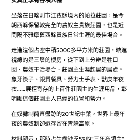
女真正享有各項人權
坐落在日喀則市江孜縣境內的帕拉莊園，是今
朝西躲保留較完全的農奴主貴族莊園，也是近
間隔不雅摩舊西躲貴族日常生涯的最佳場合。
走進這個占空中積5000多平方米的莊園，映進
視線的是三層的樓房，從下到上分辨是牲口
圈、農奴干活場合、莊園主生涯起居的居處。
象牙筷子、銀質餐具、勞力士手表、獸皮年夜
衣……展柜寄存的上百件莊園主的生涯用品，彰
明顯這個莊園主人已經的位置和勢力。
在奴隸制簡直盡跡的20世紀中葉，世界上最年
夜的農奴制卻還存留在青躲高原。
材料顯示，那時占生齒缺乏5%的“三年夜領主”