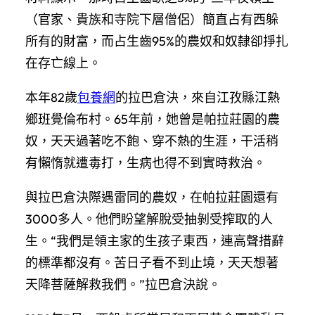
（官家、貴族和寺院下層僧侶）簡直占有西躲
所有的財富，而占生齒95%的農奴和奴隸卻掙扎
在存亡線上。
本年82歲
包養網
的拉巴倉決，來自江孜縣江熱
鄉班覺倫布村。65年前，她曾是帕拉莊園的農
奴，天天過著吃不飽、穿不熱的生涯，干活稍
有懶惰就遭毒打，生病也得不到實時救治。
與拉巴倉決際遇雷同的農奴，在帕拉莊園還有
3000多人。他們盼望解脫受抽剝受搾取的人
生。“我們是領主家的生孩子東西，連高聲措辭
的標準都沒有。苦日子看不到止境，天天想著
天降菩薩解救我們。”拉巴倉決說。