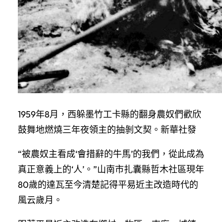
1959年8月，西躲墨竹工卡縣的翻身農奴們歡欣
鼓舞地燃燒三年夜領主的抽剝文契。新華社發
“被農奴主看成‘會措辭的牛馬’的我們，從此成為
真正意義上的‘人’。”山南市扎囊縣哲木社區現年
80歲的達瓦至今清楚記得平易近主改造時代的
風云歲月。