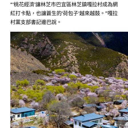
“‘桃花經濟’讓林芝市巴宜區林芝鎮嘎拉村成為網
紅打卡點，也讓蒼生的‘荷包子’越來越鼓。”嘎拉
村黨支部書記邊巴說。