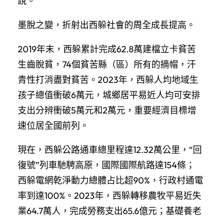
說。
墨脫之變，折射出西躲社會的周全成長提高。
2019年末，西躲累計完成62.8萬建檔立卡貧苦
生齒脫貧，74個貧苦縣（區）所有的摘帽，汗
青性打消盡對貧苦。2023年，西躲人均地域生
孩子總值衝破6萬元，城鄉居平易近人均可安排
支出分辨衝破5萬元和2萬元，重要經濟目標增
速位居全國前列。
現在，西躲公路通車總里程達12.32萬公里，“回
復號”列車馳騁高原，國際國際航路達154條；
西躲電網乾淨動力總體占比超90%，行政村通電
率到達100%。2023年，西躲轉移農牧平易近失
業64.7萬人，完成勞務支出65.6億元；基礎養老