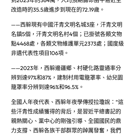
到2023年的364萬，人均預期壽命由平易近主
改造時的35.5歲進步到現在的72.19歲。
——西躲現有中國汗青文明名城3座，汗青文明
名鎮5個，汗青文明名村4個；已掛號各類文物
點4468處，各類文物維護單元2373處；國度級
非遺代表性項目106項。
——2023年，西躲邊疆鄉、村硬化路靈通率分
辨到達97%和87%，建制村用電籠罩率、幼兒園
籠罩率分辨到達96%和96.5%。
全國人年夜代表、西躲年夜學傳授拉瓊說：“這
些汗青性成績獲得的背后，是習近平總書記的
親熱關心、黨中心的剛強引導、全國國民的鼎
力支撐、西躲各族干部群眾的踔厲發奮，我們