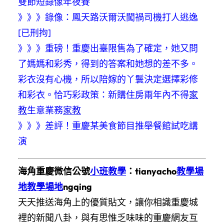
雙節短錄像年夜賽
》》》
錄像：鳳天路沃爾沃闖禍司機打人逃逸
[已刑拘]
》》》
重磅！重慶出臺限售為了確定，她又問
了媽媽和彩秀，得到的答案和她想的差不多。
彩衣沒有心機，所以陪嫁的丫鬟決定選擇彩修
和彩衣。恰巧彩政策：新購住房兩年內不得
家
教
生意業務
家教
》》》
差評！重慶某美食節目推舉餐館試吃講
演
海角重慶微信公號
小班教學
：tianyacho
教學場
地
教學場地
ngqing
天天推送海角上的優質貼文，讓你相識重慶城
裡的新聞八卦，與有思惟乏味味的重慶網友互