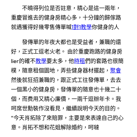
不曉得列位是否註意，精心是這一兩年，
重慶冒進去的健身房精心多，十分鐘的歸傢路
就遇獲得好幾零售傳單喊
1對1教學
你健身的人
發傳單的年夜大都也是受益者，兼職的還
好，正式工逗老火老。 由於重慶跑路的健身房
lier的確不
教學
要太多，他
時租
們的套路也很簡
樸，隨意租個園地，弄些健身器材擺起，
聚會
然後就狂招兼職的，跟正式工往發傳單，去去
一個黑小的健身房，發傳單的隨意也十幾二十
個，而费用又精心廉價，一兩千逗辦年卡。我
呵席世勳裝作沒看見，繼續說明今天的目的。
“今天肖拓除了來賠罪，主要是來表達自己的心
意。肖拓不想和花姐解除婚約，呵噠