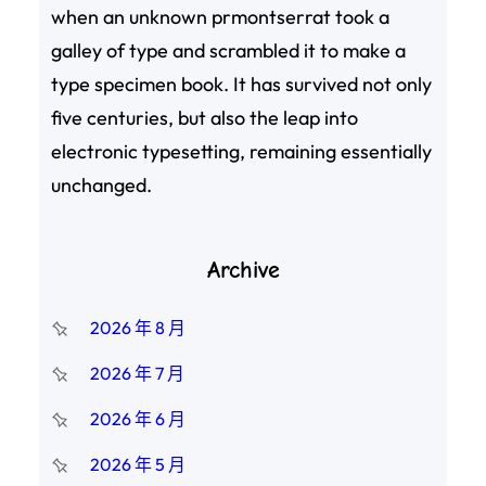
when an unknown prmontserrat took a
galley of type and scrambled it to make a
type specimen book. It has survived not only
five centuries, but also the leap into
electronic typesetting, remaining essentially
unchanged.
Archive
2026 年 8 月
2026 年 7 月
2026 年 6 月
2026 年 5 月