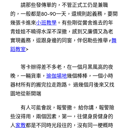
請那些發傳單的，不管正式工仍是兼職
的，一般都是80-90一天，還規則起義務，要開
幾張卡進來
小班教學
。有些剛從黌舍進去的年
青娃娃不曉得水深不深撒，感到又廉價又為老
實現義務，逗跟身邊的同窗，伴侶勒些推舉 r
舞
蹈教室
>
等卡辦得差不多老，在一個月黑風高的夜
晚，一輛貨車，
瑜伽場地
幾個棒棒，一個小時
器材所有的搬完拉走跑路。 過幾個月後來又找
園地從新開端
有人可能會說，報警撒。 給你講，報警險
些沒得用，兩個因素，第一，往健身房健身的
人
家教
都是不同時光段往的，沒有同一梗概時