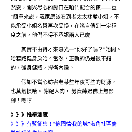
然安，開兴尽心的餬口在咱們配合的傢――重
“簡單來說，羲家應該看到老太太疼愛小姐，不
能承受小姐名譽再次受損，在謠言傳到一定程
度之前，他們不得不承認兩人已慶
其實不由得才來曝光一“你好了嗎？”她問。
哈套路健身房哈。當然，正軌的仍是很不錯
的，強身健體，捍衛內陸。
假如不當心妨害老某些年夜哥些的財源，
也莫氣憤哈。 謝絕人肉， 勞資練過佛上無影
腳！嗯哼
》》》推舉瀏覽
》》》
有獎征集！“傢國情·我的城”海角社區慶