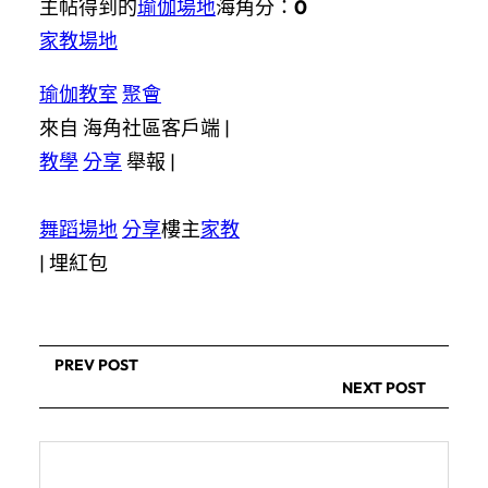
主帖得到的
瑜伽場地
海角分：
0
家教場地
瑜伽教室
聚會
來自 海角社區客戶端 |
教學
分享
舉報 |
舞蹈場地
分享
樓主
家教
|
埋紅包
PREV POST
NEXT POST