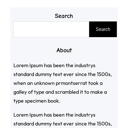
Search
搜
Search
尋
About
Lorem Ipsum has been the industrys
standard dummy text ever since the 1500s,
when an unknown prmontserrat took a
galley of type and scrambled it to make a
type specimen book.
Lorem Ipsum has been the industrys
standard dummy text ever since the 1500s,