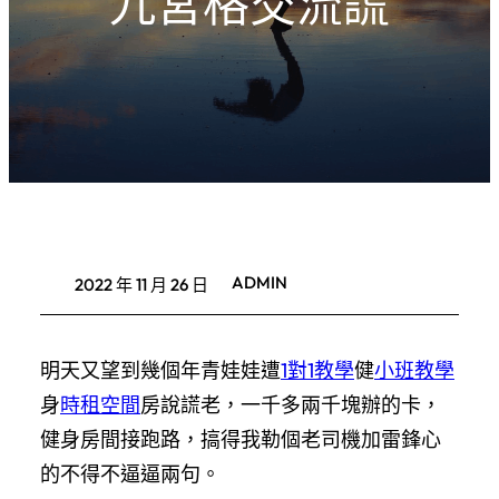
九宮格交流謊
ADMIN
2022 年 11 月 26 日
明天又望到幾個年青娃娃遭
1對1教學
健
小班教學
身
時租空間
房說謊老，一千多兩千塊辦的卡，
健身房間接跑路，搞得我勒個老司機加雷鋒心
的不得不逼逼兩句。