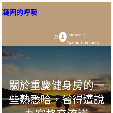
跳
凝固的呼吸
至
主
要
Hello sign in
內
S
Account & Lists
容
e
a
r
c
h
關於重慶健身房的一
些熟悉哈，省得遭說