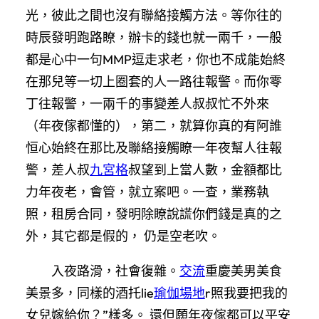
光，彼此之間也沒有聯絡接觸方法。等你往的
時辰發明跑路瞭，辦卡的錢也就一兩千，一般
都是心中一句MMP逗走求老，你也不成能始終
在那兒等一切上圈套的人一路往報警。而你零
丁往報警，一兩千的事變差人叔叔忙不外來
（年夜傢都懂的），第二，就算你真的有阿誰
恒心始終在那比及聯絡接觸瞭一年夜幫人往報
警，差人叔
九宮格
叔望到上當人數，金額都比
力年夜老，會管，就立案吧。一查，業務執
照，租房合同，發明除瞭說謊你們錢是真的之
外，其它都是假的， 仍是空老吹。
入夜路滑，社會復雜。
交流
重慶美男美食
美景多，同樣的酒托lie
瑜伽場地
r照我要把我的
女兒嫁給你？”樣多。 還但願年夜傢都可以平安