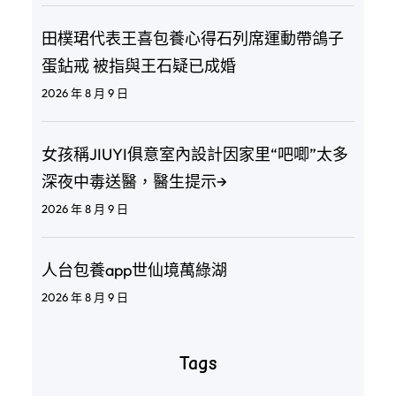
田樸珺代表王喜包養心得石列席運動帶鴿子
蛋鉆戒 被指與王石疑已成婚
2026 年 8 月 9 日
女孩稱JIUYI俱意室內設計因家里“吧唧”太多
深夜中毒送醫，醫生提示→
2026 年 8 月 9 日
人台包養app世仙境萬綠湖
2026 年 8 月 9 日
Tags