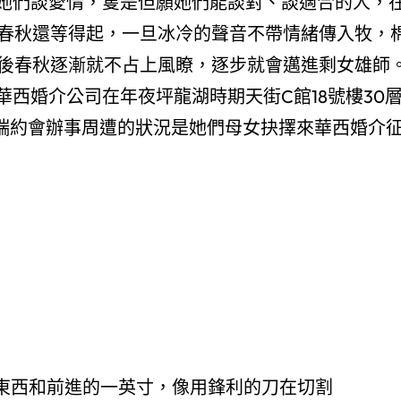
她們談愛情，隻是但願她們能談對、談適合的人，
適春秋還等得起，一旦冰冷的聲音不帶情緒傳入牧，
歲後春秋逐漸就不占上風瞭，逐步就會邁進剩女雄師
婚介公司在年夜坪龍湖時期天街C館18號樓30
高端約會辦事周遭的狀況是她們母女抉擇來華西婚介
的東西和前進的一英寸，像用鋒利的刀在切割