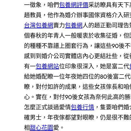
一徵象，咱們
包養網評價
采訪瞭具有天下
趙教員，他作為婚介辦事國傢資格介入研
台灣包養網
賣力
包養網
人的趙正勤司理告
個春秋的年青人一般暖衷於收集征婚，但
的種種不靠譜上圈套行為，讓這些90後
感到到婚介公司實體店內心更結壯些，從
有一
包養網站
位印象很深入，她是富二代
給她婚配瞭一位年夜她四位的80後富二
瞭，對付如許的成果，這些女孩傢長和咱
心。實在，對付90後女孩為奈何此高的
怎麼正式談過愛情
包養行情
，隻要咱們婚
確男士，年夜傢都望對眼瞭，仍是很不難
相
甜心花園
愛。