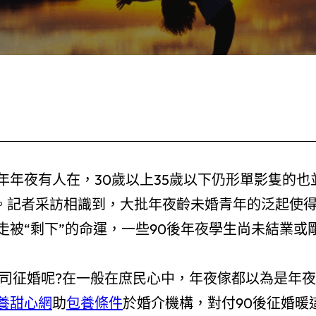
年夜有人在，30歲以上35歲以下仍形單影隻的也
詞。記者采訪相識到，大批年夜齡未婚青年的泛起使
走被“剩下”的命運，一些90後年夜學生尚未結業或
司征婚呢?在一般在庶民心中，年夜傢都以為是年夜
養甜心網
助
包養條件
於婚介機構，對付90後征婚暖