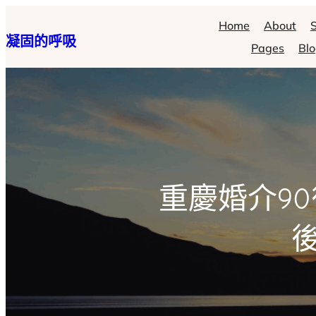
跳
Home
About
S
凝固的呼吸
至
Pages
Bl
主
要
內
容
重慶婚介9
後