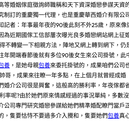
高等婚姻傢庭徵詢師職稱和天下資深婚戀參謀天資
究制訂的重慶獨一代理，也是重慶華西婚介有限公
知記者：年事最年夜的90後此刻不外25歲，原來像
因為近期國傢工信部屢次曝光良多婚戀網站網上征
不得不轉變一下相親方法，陣地又網上轉到網下，仍
往年開端春節後就有多位90後女生來公司掛號，此
包養
，是她母親
包養
來委托掛號的，成果咱們公司
代帥哥，成果來往瞭一年多點，在上個月就曾經成婚
們婚介公司很是興奮，這般高的勝利率，年夜傢都
勝利率呢?由於她們原來情感經過的事況單純，多數沒
介公司專門研究婚戀參謀給她們精準婚配瞭門當戶
的，隻要怙恃不要過多介入攪和，隻要她們
包養
真