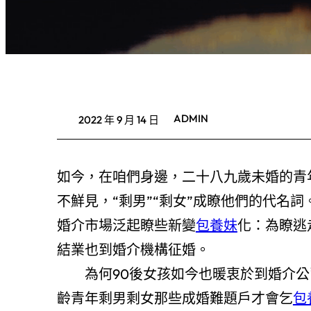
ADMIN
2022 年 9 月 14 日
如今，在咱們身邊，二十八九歲未婚的青年
不鮮見，“剩男”“剩女”成瞭他們的代名
婚介市場泛起瞭些新變
包養妹
化：為瞭逃
結業也到婚介機構征婚。
為何90後女孩如今也暖衷於到婚介公
齡青年剩男剩女那些成婚難題戶才會乞
包