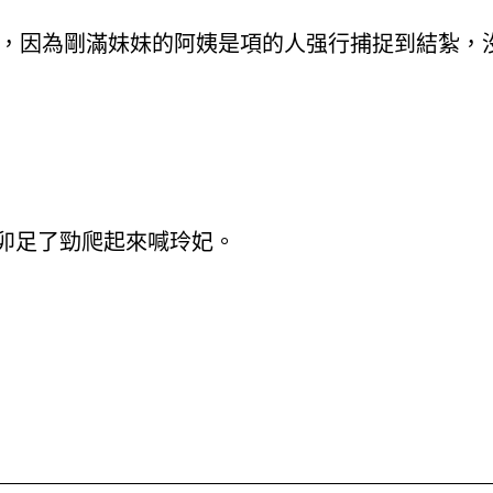
，因為剛滿妹妹的阿姨是項的人强行捕捉到結紮，
卯足了勁爬起來喊玲妃。