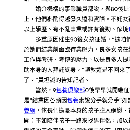
婚介機構的事業職員都說，與80後比擬
上，他們斟酌得越發久遠和實際。不奼女
以上學歷、有不亂事業或許有後勁、傢境
多重原因催生90後女孩征婚，“據咱們
於她們結業前面臨待業壓力，良多女孩在
工作與考研、考博的壓力。以是良多人提
助本身的人拜託終身，”趙教這是不回來
了。”員坦誠的告知記者。
當然，9
包養俱樂部
0後早早就開端
是“結業因各類因
包養
素說分手就分手”如
養網
，傢長們擔憂本身的孩子墮入網戀、
開：不如陪伴孩子一路來找男伴侶，加以