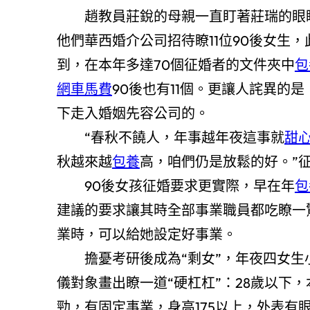
趙教員莊銳的母親一直盯著莊瑞的眼睛
他們華西婚介公司招待瞭11位90後女生
到，在本年多達70個征婚者的文件夾中
包
網車馬費
90後也有11個。更讓人詫異的
下走入婚姻先容公司的。
“春秋不饒人，年事越年夜這事就
甜
秋越來越
包養
高，咱們仍是放鬆的好。”
90後女孩征婚要求更實際，早在年
包
建議的要求讓其時全部事業職員都吃瞭一
業時，可以給她設定好事業。
擔憂考研後成為“剩女”，年夜四女生
儀對象畫出瞭一道“硬杠杠”：28歲以下
勁，有固定事業，身高175以上，外表有