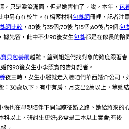
，只是淚流滿面，但是她害怕了。說，本年，
包
，此中另有在校生。在檔案材料
包養網
冊裡，記者注
養網比較
，80後占35個;70後占15個;60後占9個;
包
是，據先容，此中不少90後女生
包養
都是在傢長的陪
心寶貝包養網
越難，望到姐姐們找對象的難度跟著春
征婚的90後女生小李照實的告知記者。
養
夜三時，女生小麗就走入瞭咱們華西婚介公司，
驚：30歲以下，有車有房，月支出2萬以上，等她
小張也在母親陪伴下開端瞭征婚之路。她給將來的
，本科以上，研討生更好;必需是二本以上黌舍;有後
眼緣。