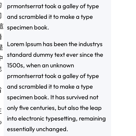
的
prmontserrat took a galley of type
司
and scrambled it to make a type
這
specimen book.
婚
Lorem Ipsum has been the industrys
是
standard dummy text ever since the
中
1500s, when an unknown
也
prmontserrat took a galley of type
and scrambled it to make a type
省
specimen book. It has survived not
only five centuries, but also the leap
正
into electronic typesetting, remaining
心
essentially unchanged.