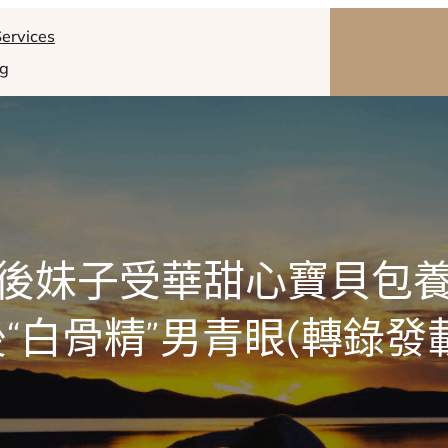
ervices
og
0後妹子受華甜心寶貝包養
“白骨精”男青眼(轉錄發