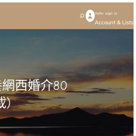
Hello sign in
S
Account & Lists
e
a
r
c
h
網西婚介80
載)