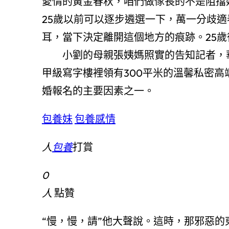
愛情的黃金春秋，咱們做傢長的不是阻擋
25歲以前可以逐步遴選一下，萬一分歧
耳，當下決定離開這個地方的痕跡。25
小劉的母親張姨媽照實的告知記者，華西
甲級寫字樓裡領有300平米的溫馨私密
婚報名的主要因素之一。
包養妹
包養感情
人
包養
打賞
0
人
點贊
“慢，慢，請”他大聲說。這時，那邪惡