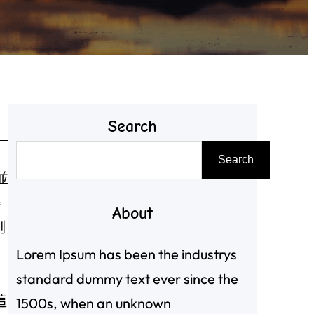
Search
搜
Search
尋
並
得
About
剛
Lorem Ipsum has been the industrys
standard dummy text ever since the
這
1500s, when an unknown