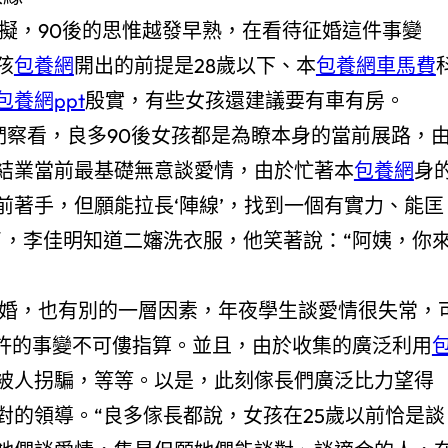
，90後的思惟越發早熟，在看待征婚這件事變
孩
包養網
開出的前提是28歲以下、本
包養網車馬費
包養網ppt
殷實，有些女孩還建議要有車有房。
察看，良多90後女孩都是為瞭本身的當前展路，
結業當前最基礎無意談愛情，由於忙著本
包養網
身
前著手，但願能拉長‘陣線’，找到一個有實力、能匡
了，李佳明知道二嬸洗衣服，他笑著說：“阿姨，你
征婚，也有別的一層因素，年夜學生談愛情很失常，
許的事變不可僂指算。並且，由於收集的廣泛利用
被人拐騙，等等。以是，此刻傢長們廣泛比力望得
對的領導。“良多傢長都說，女孩在25歲以前恰是談