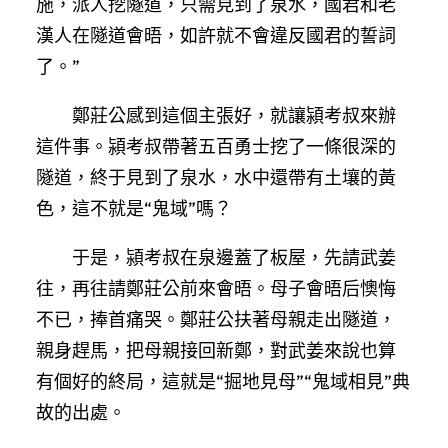
施，派人挖隧道，只需見到了泉水，國君和老
漢人在隧道會晤，如許就不會違反國君的誓詞
了。”
鄭莊公感到這個主張好，就讓潁考叔來辦
這件事。潁考叔帶著五百勇士挖了一條很深的
隧道，終于見到了泉水，水中還帶有土壤的黃
色，這不就是“鬼域”嗎？
于是，潁考叔在泉邊蓋了板屋，先請武姜
往，再往請鄭莊公前來會晤。母子會晤后懊悔
不已，捧首痛哭。鄭莊公扶著母親走出隧道，
親身趕馬，把母親接回新鄭，對武姜來說也算
有個好的終局，這就是“掘地見母”“鬼域相見”典
故的出處。