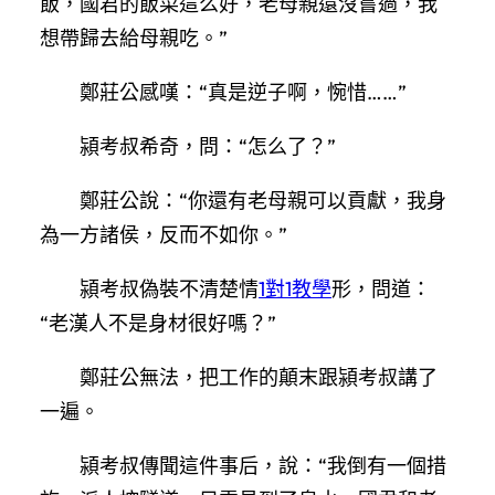
飯，國君的飯菜這么好，老母親還沒嘗過，我
想帶歸去給母親吃。”
鄭莊公感嘆：“真是逆子啊，惋惜……”
潁考叔希奇，問：“怎么了？”
鄭莊公說：“你還有老母親可以貢獻，我身
為一方諸侯，反而不如你。”
潁考叔偽裝不清楚情
1對1教學
形，問道：
“老漢人不是身材很好嗎？”
鄭莊公無法，把工作的顛末跟潁考叔講了
一遍。
潁考叔傳聞這件事后，說：“我倒有一個措