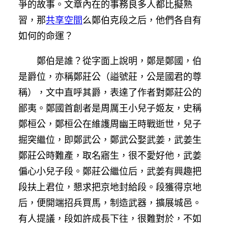
爭的故事。文章內在的事務良多人都比擬熟
習，那
共享空間
么鄭伯克段之后，他們各自有
如何的命運？
鄭伯是誰？從字面上說明，鄭是鄭國，伯
是爵位，亦稱鄭莊公（謚號莊，公是國君的尊
稱），文中直呼其爵，表達了作者對鄭莊公的
鄙夷。鄭國首創者是周厲王小兒子姬友，史稱
鄭桓公，鄭桓公在維護周幽王時戰逝世，兒子
掘突繼位，即鄭武公，鄭武公娶武姜，武姜生
鄭莊公時難產，取名寤生，很不愛好他，武姜
偏心小兒子段。鄭莊公繼位后，武姜有興趣把
段扶上君位，懇求把京地封給段。段獲得京地
后，便開端招兵買馬，制造武器，擴展城邑。
有人提議，段如許成長下往，很難對於，不如