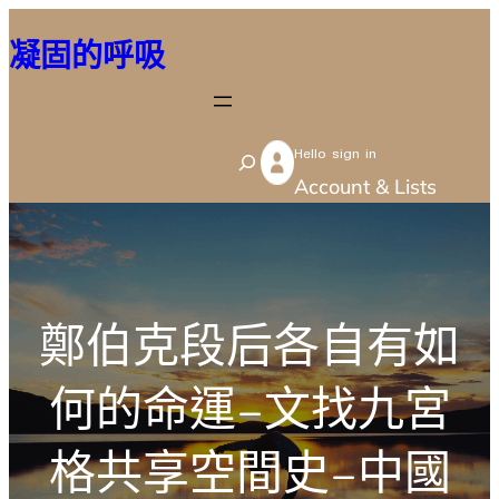
跳
凝固的呼吸
至
主
要
Hello sign in
內
S
Account & Lists
容
e
a
r
c
鄭伯克段后各自有如
h
何的命運–文找九宮
格共享空間史–中國