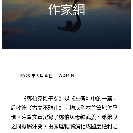
作家網
ADMIN
2025 年 3 月 4 日
《鄭伯克段于鄢》是《左傳》中的一篇，
后收錄《古文不雅止》，均以全本首篇地位呈
現。這篇文章記錄了鄭伯與母親武姜、弟弟段
之間牴觸沖突，由家庭牴觸演化成國度權利之