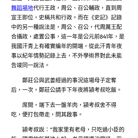
舞蹈場地
代行王政，周公、召公輔政，直到周
宣王即位，史稱共和行政。而在《史記》記錄
中的另一種說法是，周公、召公，代周厲王配
合攝政，處置公事，這一年是公元前841年，是
我國汗青上有確實編年的開端，從此汗青年夜
事以紀年情勢記錄上去，不外學術界對此未能
告竣同一說法。
鄭莊公與武姜經過的事況這場母子定奪
后，一次，鄭莊公請手下年夜將潁考叔吃飯。
席間，端下去一盤羊肉，潁考叔舍不得
吃，便打包帶走，問其啟事。
潁考叔說：“我家里有老母，只吃過小臣的