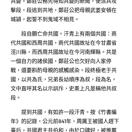
兵變。鄭莊公務先得知兵變的新聞，便派兵攻
擊段，段逃到共地，鄭莊公把母親武姜安頓在
城潁，起誓不到鬼域不相見。
段自願亡命共國。汗青上有兩個共國：商
代共國和西周共國，商代共國故址在今甘肅省
涇川縣，而西周共國故址在今河南輝縣。共是
一個自力的諸侯國，鄭莊公也欠好向人家停
戰，還要斟酌母親的感觸感染。段終極老于共
國，以共為氏，兄弟長幼順序為叔，段為名，
文中直呼其名以示訓斥，史乘上凡是稱他共叔
段。
提到共國，有如許一段汗青。按《竹書編
年》的記錄，公元前841年，周厲王被國人趕下
臺后，共國君主共伯和，由於口碑好，被推薦