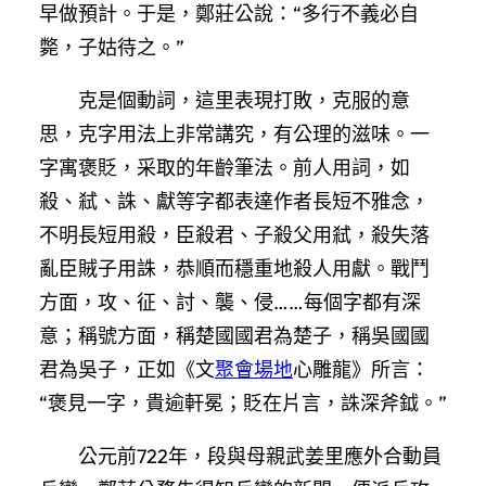
早做預計。于是，鄭莊公說：“多行不義必自
斃，子姑待之。”
克是個動詞，這里表現打敗，克服的意
思，克字用法上非常講究，有公理的滋味。一
字寓褒貶，采取的年齡筆法。前人用詞，如
殺、弒、誅、獻等字都表達作者長短不雅念，
不明長短用殺，臣殺君、子殺父用弒，殺失落
亂臣賊子用誅，恭順而穩重地殺人用獻。戰鬥
方面，攻、征、討、襲、侵……每個字都有深
意；稱號方面，稱楚國國君為楚子，稱吳國國
君為吳子，正如《文
聚會場地
心雕龍》所言：
“褒見一字，貴逾軒冕；貶在片言，誅深斧鉞。”
公元前722年，段與母親武姜里應外合動員