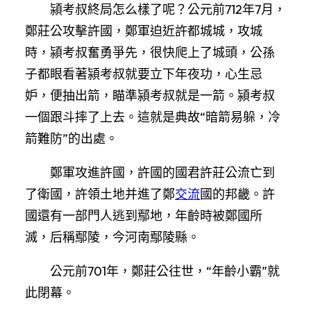
潁考叔終局怎么樣了呢？公元前712年7月，
鄭莊公攻擊許國，鄭軍迫近許都城城，攻城
時，潁考叔奮勇爭先，很快爬上了城頭，公孫
子都眼看著潁考叔就要立下年夜功，心生忌
妒，便抽出箭，瞄準潁考叔就是一箭。潁考叔
一個跟斗摔了上去。這就是典故“暗箭易躲，冷
箭難防”的出處。
鄭軍攻進許國，許國的國君許莊公流亡到
了衛國，許領土地并進了鄭
交流
國的邦畿。許
國還有一部門人逃到鄢地，年齡時被鄭國所
滅，后稱鄢陵，今河南鄢陵縣。
公元前701年，鄭莊公往世，“年齡小霸”就
此閉幕。