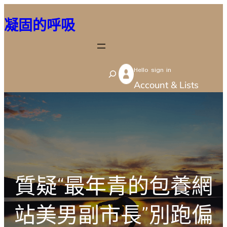
跳
凝固的呼吸
至
主
要
Hello sign in
內
S
Account & Lists
容
e
a
r
c
h
質疑“最年青的包養網
站美男副市長”別跑偏