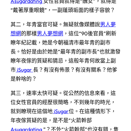
Asugardating
女性官員就得是“醜女”，就得是
“戴著厚重眼鏡”，一副蓬頭垢面的樣子容貌？
其二，年青當官可疑。無疑就像媒體說
男人夢
想網
的那樣
男人夢想網
，這位“90後官員”刷新
瞭年紀記載，她是今朝福清市最年青的副市
長。恰好是由於她是“最年青的副市長”也就激發
瞭年夜傢的質疑和猜忌，這般年青何故當上副
市
iSugar
長？有沒有佈景？有沒有關系？他爹
是幹啥的？
其三，速率太快可疑。從公然的信息來看，這
位女性官員的經歷很簡略，不到幾年的時光，
就到瞭現在這個地
iSugar
位。在這種情形下，
年夜傢質疑的是，是不是“火箭幹部
Asugardating
”？不外“火箭幹部”也沒有錯，隻