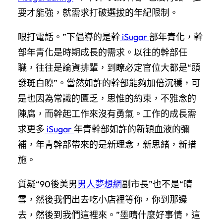
要才能強，就需求打破選拔的年紀限制。
眼打電話。”下倡導的是幹
iSugar
部年青化，幹
部年青化是時期成長的需求。以往的幹部任
職，往往是論資排輩，到瞭必定官位大都是“頭
發斑白瞭”。當然如許的幹部能夠加倍沉穩，可
是也因為常識的匱乏，思惟的約束，不雅念的
陳腐，而幹起工作來沒有勇氣。工作的成長需
求更多
iSugar
年青幹部如許的新穎血液的彌
補，年青幹部帶來的是新理念，新思緒，新措
施。
質疑“90後美男
男人夢想網
副市長”也不是“晴
雪，然後我們出去吃小店裡等你，你到那邊
去，然後到我們這裡來。”墨晴什麼好事情，這