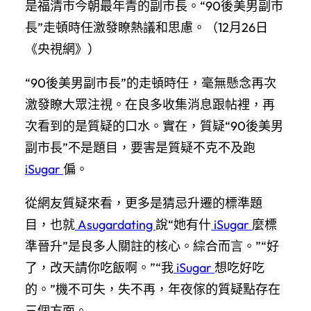
是福清市今朝最年青的副市長。“90後美男副市
長”走頓時任激發瞭熱議和思慮。（12月26日
《央視網》）
“90後美男副市長”的走頓時任，毫無懸念再次
激發瞭大眾注視。在良多收集消息跟帖裡，再
次看到的是質疑的口水。實在，質疑“90後美男
副市長”不是題目，要害是質疑不克不及跑
iSugar
偏。
從網友質疑來看，更多是猜忌升遷的標準題
目，也就
Asugardating
說“她有什
iSugar
麼標
準晉升”是良多人關註的核心。綜合而言。”“好
了，改天請你吃飯啊。”“我
iSugar
想吃好吃
的。”機不可失，失不再，年夜傢的質疑點存在
三個方面。