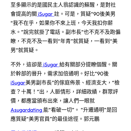
至多顯示的是國民主人翁認識的蘇醒，是對社
會提高的關
iSugar
註。可是，質疑“90後美男
“我不在乎，如果你不來上班，今天我扣你薪
水。”說完就掛了電話。副市長”也不克不及跑偏
瞭，不克不及一看到“年青”就質疑，一看到“美
男”就質疑。
不外，這卻是
iSugar
給有關部分提瞭個醒。關
於幹部的晉升，需求加倍通明。好比“90後
iSugar
美男副市長”的傢庭佈景、經濟支大，“檢
查？十萬！”出，人脈情形，詳細政績，群眾評
價，都應當頒布出來，讓人們一眼就
Asugardating
能“看破一切”。 “升遷通明”是回
應質疑“美男官員”的最佳途徑。郭元鵬