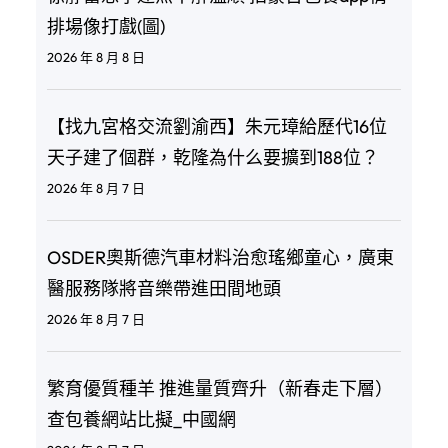
排場像打戲(圖)
2026 年 8 月 8 日
【找九宮格交流劉渝西】朱元璋給歷代16位
天子建了個群，乾隆為什么要擴到188位？
2026 年 8 月 7 日
OSDER奧斯德汽車材料治愈瑤鄉童心，廣東
醫服務隊將音樂帶進田間地頭
2026 年 8 月 7 日
繁育優質種羊 推進量質齊升（新春走下層）
查包養網站比擬_中國網