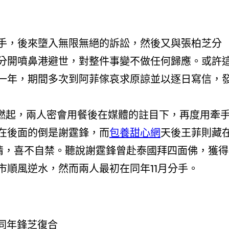
，後來墮入無限無絕的訴訟，然後又與張柏芝分
分開噴鼻港避世，對整件事變不做任何歸應。或許
一年，期間多次到阿菲傢哀求原諒並以逐日寫信，
度燃起，兩人密會用餐後在媒體的註目下，再度用牽
在後面的倒是謝霆鋒，而
包養甜心網
天後王菲則藏
情，喜不自禁。聽說謝霆鋒曾赴泰國拜四面佛，獲得
市順風逆水，然而兩人最初在同年11月分手。
同年鋒芝復合