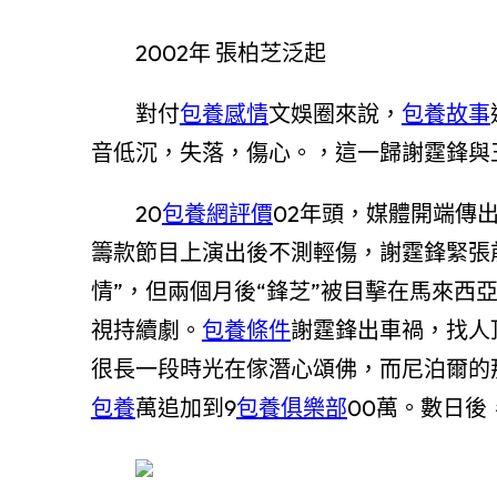
2002年 張柏芝泛起
對付
包養感情
文娛圈來說，
包養故事
音低沉，失落，傷心。，這一歸謝霆鋒與
20
包養網評價
02年頭，媒體開端傳
籌款節目上演出後不測輕傷，謝霆鋒緊張
情”，但兩個月後“鋒芝”被目擊在馬來西
視持續劇。
包養條件
謝霆鋒出車禍，找人
很長一段時光在傢潛心頌佛，而尼泊爾的
包養
萬追加到9
包養俱樂部
00萬。數日