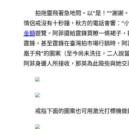
拍拖靈飛著急地問。以“是！”“謝謝。
情侶戒沒有十秒鐘，秋方的電話會響：“
金額
遊覽。阿菲還給霆鋒買瞭一條裙子，
霆鋒，甚至霆鋒在臺灣拍市場行銷時，阿
凰于飛”的圖案（至今尚未洗往，二人說
阿菲身邊人所接收，那英為此險些與她交
戒指下面的圖案也可用激光打標機做