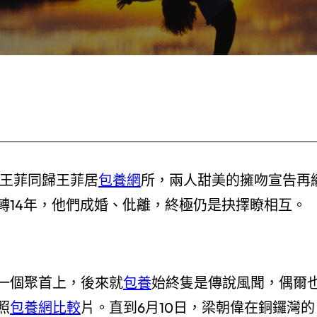
王菲同歸王菲居
包養網
所，兩人甜美的擁吻宣告再
轉14年，他們成婚、仳離，終極仍是抉擇瞭相互。
一個聚首上，後來就
包養
始終隻是傳說風聞，偶爾
照
包養網比較
片。直到6月10日，梁朝偉在銅鑼灣的