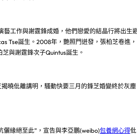
演藝工作與謝霆鋒成婚，他們戀愛的結晶行將出生
as Tse誕生。2008年，艷照門迸發，張柏芝卷進，
芝與謝霆鋒次子Quintus誕生。
柏芝揭曉仳離講明，騷動快要三月的鋒芝婚變終於灰塵
緣絕至此”，宣告與李亞鵬(weibo)
包養網心得
仳