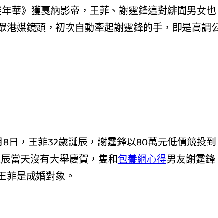
憑《花腔年華》獲戛納影帝，王菲、謝霆鋒這對緋聞男女也
眾港媒鏡頭，初次自動牽起謝霆鋒的手，即是高調
月8日，王菲32歲誕辰，謝霆鋒以80萬元低價競投到
菲誕辰當天沒有大舉慶賀，隻和
包養網心得
男友謝霆鋒
王菲是成婚對象。