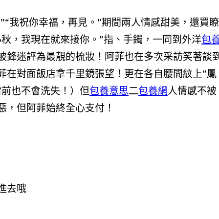
”“我祝你幸福，再見。”期間兩人情感甜美，還買瞭
小秋，我現在就來接你。”指、手鐲，一同到外洋
包
被鋒迷評為最靚的梳妝！阿菲也在多次采訪笑著談
菲在對面飯店拿千里鏡張望！更在各自腰間紋上“鳳
當前也不會洗失！）但
包養意思
二
包養網
人情感不被
惡，但阿菲始終全心支付！
進去哦