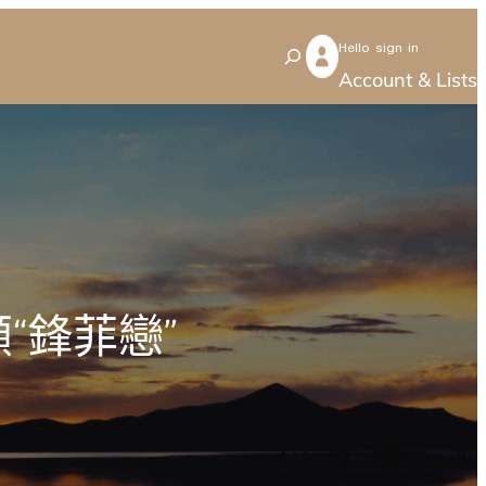
Hello sign in
S
Account & Lists
e
a
r
c
h
“鋒菲戀”