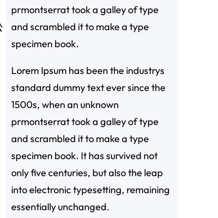
prmontserrat took a galley of type
and scrambled it to make a type
公
specimen book.
Lorem Ipsum has been the industrys
standard dummy text ever since the
1500s, when an unknown
prmontserrat took a galley of type
and scrambled it to make a type
specimen book. It has survived not
only five centuries, but also the leap
into electronic typesetting, remaining
essentially unchanged.