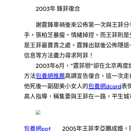
2003年 鋒菲復合
謝霆鋒車禍後來公佈第一次與王菲分手
手，張柏芝暴瘦，情緒掉控。而王菲則是
是王菲最寶貴之處。霆鋒出獄後公佈隱退
信息等方法盡力尋求阿菲！
2003年6月，“霆菲戀”卻在北京再
方法
包養網推薦
高調宣告復合，這一次走
他死後一副甜美小女人的
包養網dcard
表
高人指導，稱隻要與王菲在一路，平生城
包養網ppt
2005年王菲李亞鵬成婚，