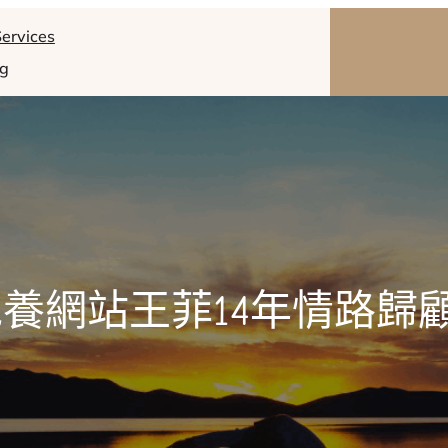
ervices
og
養網站王菲14年情路歸顧