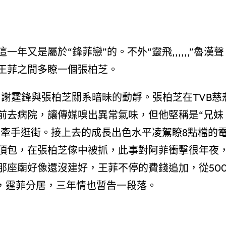
這一年又是屬於“鋒菲戀”的。不外“靈飛,,,,,,”魯漢聲
王菲之間多瞭一個張柏芝。
出謝霆鋒與張柏芝關系暗昧的動靜。張柏芝在TVB慈
前去病院，讓傳媒嗅出異常氣味，但他堅稱是“兄妹
亞牽手逛街。接上去的成長出色水平凌駕瞭8點檔的
頂包，在張柏芝傢中被抓，此事對阿菲衝擊很年夜
那座廟好像還沒建好，王菲不停的費錢追加，從50
後，霆菲分居，三年情也暫告一段落。