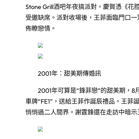
Stone Grill酒吧年夜搞派對，慶賀
受邀缺席。派對收場後，王菲面臨門口一
佈瞭戀情。
2001年：甜美期傳婚訊
2001年可算是“鋒菲戀”的甜美期，8
車牌“FE1”，送給王菲作誕辰禮品。王
悄悄過二人間界。謝霆鋒還在走訪中暗示