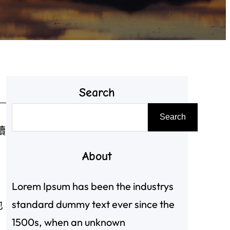
Search
搜
Search
尋
續
About
Lorem Ipsum has been the industrys
standard dummy text ever since the
也
1500s, when an unknown