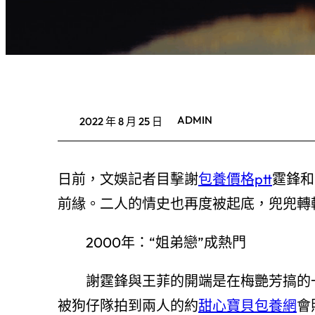
ADMIN
2022 年 8 月 25 日
日前，文娛記者目擊謝
包養價格ptt
霆鋒和
前緣。二人的情史也再度被起底，兜兜轉
2000年：“姐弟戀”成熱門
謝霆鋒與王菲的開端是在梅艷芳搞的
被狗仔隊拍到兩人的約
甜心寶貝包養網
會