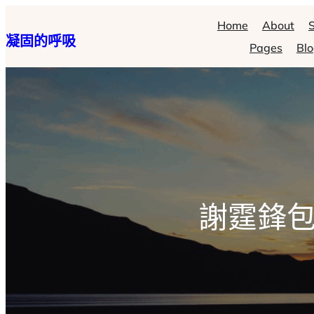
跳
Home
About
S
凝固的呼吸
至
Pages
Bl
主
要
內
容
謝霆鋒包