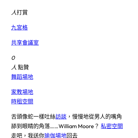
人
打賞
九宮格
共享會議室
0
人
點贊
舞蹈場地
家教場地
時租空間
舌頭像蛇一樣吐絲
訪談
，慢慢地從男人的嘴角
舔到眼睛的角落……William Moore？
私密空間
走吧，我送你
瑜伽場地
回去