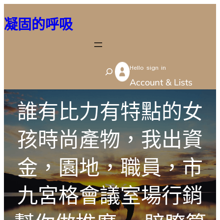
跳
凝固的呼吸
至
主
要
Hello sign in
內
S
Account & Lists
容
e
a
誰有比力有特點的女
r
c
孩時尚產物，我出資
h
金，園地，職員，市
九宮格會議室場行銷