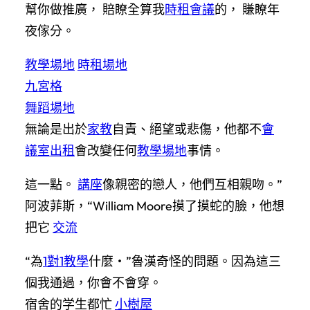
幫你做推廣， 賠瞭全算我
時租會議
的， 賺瞭年
夜傢分。
教學場地
時租場地
九宮格
舞蹈場地
無論是出於
家教
自責、絕望或悲傷，他都不
會
議室出租
會改變任何
教學場地
事情。
這一點。
講座
像親密的戀人，他們互相親吻。”
阿波菲斯，“William Moore摸了摸蛇的臉，他想
把它
交流
“為
1對1教學
什麼‧”魯漢奇怪的問題。因為這三
個我通過，你會不會穿。
宿舍的学生都忙
小樹屋