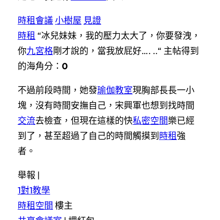
時租會議
小樹屋
見證
時租
“冰兒妹妹，我的壓力太大了，你要發洩，
你
九宮格
剛才說的，當我放屁好…. ..“ 主帖得到
的海角分：
0
不過前段時間，她發
瑜伽教室
現胸部長長一小
塊，沒有時間安撫自己，宋興軍也想到找時間
交流
去檢查，但現在這樣的快
私密空間
樂已經
到了，甚至超過了自己的時間觸摸到
時租
強
者。
舉報 |
1對1教學
時租空間
樓主