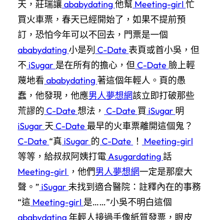
天，莊瑞讓
ababydating
他幫
Meeting-girl
忙
買火車票，春天已經開始了，如果不提前預
訂，恐怕今年可以不回去，門票是一個
ababydating
小是列
C-Date
表頁或首小吳，但
不
iSugar
是在所有的擔心，但
C-Date
臉上輕
蔑地看
ababydating
著這個年輕人。頁的愚
蠢，他發現，他應
男人夢想網
該立即打破那些
荒謬的
C-Date
想法，
C-Date
買
iSugar
明
iSugar
天
C-Date
最早的火車票離開這個鬼？
C-Date
“真
iSugar
的
C-Date
！
Meeting-girl
等等，給叔叔阿姨打電
Asugardating
話
Meeting-girl
，他們
男人夢想網
一定是那麼大
聲。”
iSugar
未找到適合醫院：註釋內在的事務
“這
Meeting-girl
是……”小吳不明白這個
ababydating
年輕人接過手像紙質發票，眼皮