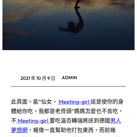
ADMIN
2021 年 10 月 9 日
此頁面。能“仙女，
Meeting-girl
這是使你的身
體給你吃，我都是老骨頭”媽媽怎麼也不肯吃，
不
Meeting-girl
要吃溫否轉瑞將送到德國
男人
夢想網
，楊偉一直幫助他打包東西，而前幾