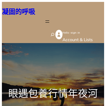
跳
凝固的呼吸
至
主
要
Hello sign in
內
S
Account & Lists
容
e
a
r
c
h
眼遇包養行情年夜河