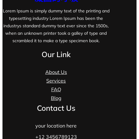
Lorem Ipsum is simply dummy text of the printing and
typesetting industry Lorem Ipsum has been the
industrys standard dummy text ever since the 1500s,
when an unknown printer took a galley of type and
scrambled it to make a type specimen book.
Our Link
About Us
Services
FAQ
Blog
Contact Us
your location here
+12 3456789123