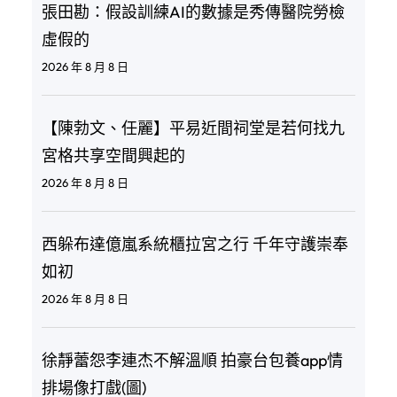
張田勘：假設訓練AI的數據是秀傳醫院勞檢
虛假的
2026 年 8 月 8 日
【陳勃文、任麗】平易近間祠堂是若何找九
宮格共享空間興起的
2026 年 8 月 8 日
西躲布達億嵐系統櫃拉宮之行 千年守護崇奉
如初
2026 年 8 月 8 日
徐靜蕾怨李連杰不解溫順 拍豪台包養app情
排場像打戲(圖)