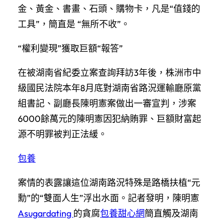
金、黃金、書畫、石頭、購物卡，凡是“值錢的
工具”，簡直是 “無所不收”。
“權利變現”獲取巨額“報答”
在被湖南省紀委立案查詢拜訪3年後，株洲市中
級國民法院本年8月底對湖南省路況運輸廳原黨
組書記、副廳長陳明憲案做出一審宣判，涉案
6000餘萬元的陳明憲因犯納賄罪、巨額財富起
源不明罪被判正法緩。
包養
案情的表露讓這位湖南路況特殊是路橋扶植“元
勳”的“雙面人生”浮出水面。記者發明，陳明憲
Asugardating
的貪腐
包養甜心網
簡直觸及湖南