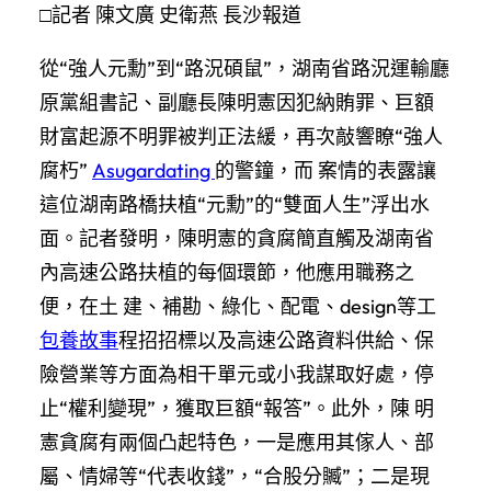
□記者 陳文廣 史衛燕 長沙報道
從“強人元勳”到“路況碩鼠”，湖南省路況運輸廳
原黨組書記、副廳長陳明憲因犯納賄罪、巨額
財富起源不明罪被判正法緩，再次敲響瞭“強人
腐朽”
Asugardating
的警鐘，而 案情的表露讓
這位湖南路橋扶植“元勳”的“雙面人生”浮出水
面。記者發明，陳明憲的貪腐簡直觸及湖南省
內高速公路扶植的每個環節，他應用職務之
便，在土 建、補勘、綠化、配電、design等工
包養故事
程招招標以及高速公路資料供給、保
險營業等方面為相干單元或小我謀取好處，停
止“權利變現”，獲取巨額“報答”。此外，陳 明
憲貪腐有兩個凸起特色，一是應用其傢人、部
屬、情婦等“代表收錢”，“合股分贓”；二是現