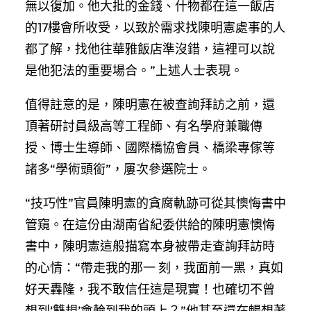
無以復加。他大批的金錢、什物都在這一飯店
的17樓會所收受，以致於需求找陳明憲處事的人
都了解，找他往華雅飯店準沒錯，這裡可以說
是他犯法的重要場合。”上述人士表現。
值得註意的是，陳明憲在被查詢拜訪之前，還
頂著研討員級高等工程師、有名學府兼職傳
授、博士生導師、國際橋協會員、橋梁專傢等
諸多“學術頭銜”，屢次參選院士。
“技巧性”官員陳明憲的貪腐軌跡可從其懊悔書中
管窺。在這份由湖南省紀委供給的陳明憲懊悔
書中，陳明憲這般描寫本身被帶走查詢拜訪時
的心情：“帶走我的那一 刻，我面前一黑，真如
好天轟隆，我不敢信任這是現實！也確切不曾
想到‘雙規’會輪到我的頭上？”他甚至還在暢想著