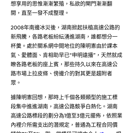
想享用的思惟漸漸繁殖，私欲的閘門漸漸翻
開，直至一發不成整理。
2008年南邊冰災後，湖南掀起扶植高速公路的
新飛騰，各路老板紛紜湧進湖南，誰都想分一
杯羹。處於關系網中間地位的陳明憲由於課本
氣、愛體面、肯相助早已“申明遠播”，天然就成
瞭各路老板的座上賓，那些持久以來在高速公
路市場上拉皮條、傍邊介的對其更是趨附者
眾。
據陳明憲回想，那時上千個各類類型的施工標
段集中進進湖南，高速公路競爭白熱化。湖南
高速公路標段的劃分為1億至3億元擺佈，依照業
內裡介所需支出的潛規定，普通為工程合同價