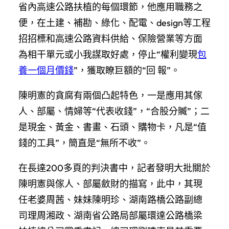
省內高速公路扶植的每個環節，他應用職務之
便，在土建、補勘、綠化、配電、design等工程
招招標和高速公路資料供給、保險營業等方面
為相干單元或小我謀取好處，停止“權利變現
包
養一個月價錢
”，獲取瞭巨額的“回 報”。
陳明憲的貪腐有兩個凸起特色，一是應用其傢
人、部屬、情婦等“代表收錢”，“合股分贓”；二
是現金、黃金、書畫、石頭、購物卡，凡是“值
錢的工具”，簡直是“無所不收”。
在長達200多頁的判決書中，記者發明大批關於
陳明憲與傢人、部屬斂財的描寫，此中，其現
任老婆周茜、妹妹陳明珍、湖南路橋公路副總
司理周湘政、湖南省公路局部屬環達公路橋梁