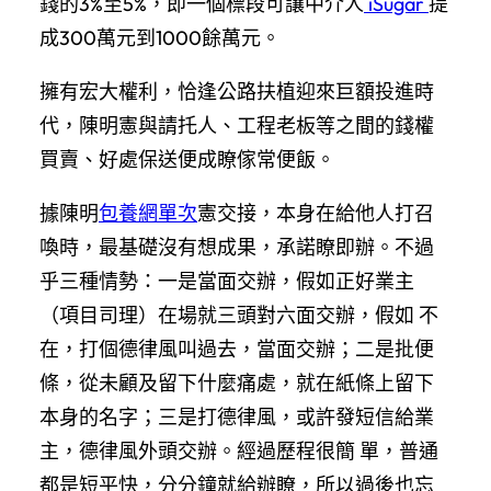
錢的3%至5%，即一個標段可讓中介人
iSugar
提
成300萬元到1000餘萬元。
擁有宏大權利，恰逢公路扶植迎來巨額投進時
代，陳明憲與請托人、工程老板等之間的錢權
買賣、好處保送便成瞭傢常便飯。
據陳明
包養網單次
憲交接，本身在給他人打召
喚時，最基礎沒有想成果，承諾瞭即辦。不過
乎三種情勢：一是當面交辦，假如正好業主
（項目司理）在場就三頭對六面交辦，假如 不
在，打個德律風叫過去，當面交辦；二是批便
條，從未顧及留下什麼痛處，就在紙條上留下
本身的名字；三是打德律風，或許發短信給業
主，德律風外頭交辦。經過歷程很簡 單，普通
都是短平快，分分鐘就給辦瞭，所以過後也忘