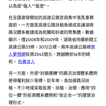
以為是“強人”“能吏”。
在全國激發關註的高速公路官員集中落馬事務
面前，一方面是高速公路扶植急速成長讓湖南
路況體系敏捷成為牴觸和好處的聚集體。數據
顯示，僅2008年和2009年，湖南省持續新開工
高速公路33條、3072公裡，兩年高速公路總
男
人夢想網
投資2543億元，跨越瞭前16年的總
和。
包養女人
另一方面，外部“封鎖運轉”的路況治理體系體例
使得權利缺少束縛。近年來，為加速路況扶
植，不少地域采取投資、扶植、治理、應用“四
位一體”的投資體系體例和“政企合一”的運營治
理形式。