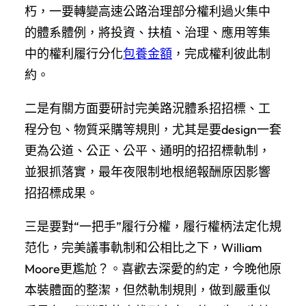
朽，一要轉變高速公路治理部分權利過火集中
的體系體例，將投資、扶植、治理、應用等集
中的權利履行分化
包養金額
，完成權利彼此制
約。
二是有關方面要研討完美路況體系招招標、工
程分包、物質采購等規則，尤其是要design一套
更為公道、公正、公平、通明的招招標軌制，
並狠抓落實，最年夜限制地根絕報酬原因影響
招招標成果。
三是要對“一把手”履行分權，履行權柄法定化規
范化，完美議事軌制和公相比之下，William
Moore更尷尬？。喜歡去深愛的約定，今晚他原
本裝體面的整潔，但然軌制規則，做到嚴重似