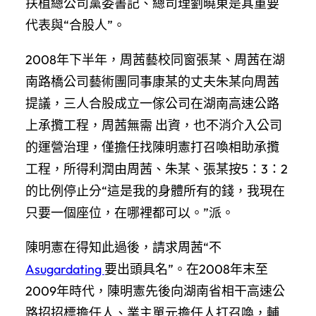
扶植總公司黨委書記、總司理劉曉東是其重要
代表與“合股人”。
2008年下半年，周茜藝校同窗張某、周茜在湖
南路橋公司藝術團同事康某的丈夫朱某向周茜
提議，三人合股成立一傢公司在湖南高速公路
上承攬工程，周茜無需 出資，也不消介入公司
的運營治理，僅擔任找陳明憲打召喚相助承攬
工程，所得利潤由周茜、朱某、張某按5：3：2
的比例停止分“這是我的身體所有的錢，我現在
只要一個座位，在哪裡都可以。”派。
陳明憲在得知此過後，請求周茜“不
Asugardating
要出頭具名”。在2008年末至
2009年時代，陳明憲先後向湖南省相干高速公
路招招標擔任人、業主單元擔任人打召喚，輔