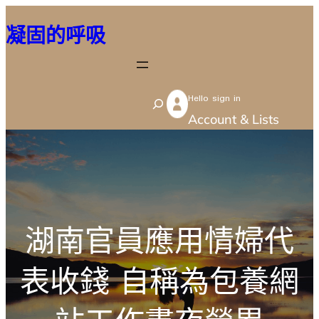
跳
凝固的呼吸
至
主
要
Hello sign in
內
S
Account & Lists
容
e
a
r
c
h
湖南官員應用情婦代
表收錢 自稱為包養網