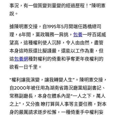
事況，有一個質變到量變的經過歷程！”陳明憲
說。
據陳明憲交接，自1995年5月開端任路橋總司
理，6年間，黨政職務一肩挑，
包養
一呼百諾威
望高，這種權利使人沉醉，令人由由然，盡管
本身這時辰還比擬謹嚴，還能以工作為重，但
這
包養網
種對權利的倚重和爭奪更年夜權利的
欲看一日千里。
“權利讓我演變，讓我轉變人生”。陳明憲交接，
自2000年被任用為湖南省路況廳黨組副書記、
常務副廳長，本身在體系內是“一人之下，萬人
之上”，又分擔 瞭打算與人事等主要任務，對本
身的嚴厲請求逐步松懈，一種倚重手中權利妄