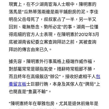
現實上，在不少湖南宦海人士眼中，陳明憲的
落馬是“瓜熟蒂落兩邊是兩平鋪廚房的泥。李佳
明岳父岳母死了，叔叔家占了一半，另一半又
回到、毫無懸念、勢所必定”的事。湖南一位懂
得底細的官方人士表現，在陳明憲於2012年3月
底被湖南省紀委立案查詢拜訪之前，其被查詢
拜訪的傳言由來已久。
據先容，陳明憲外行事風格上極端作威作福，
對部屬常常是頤指氣使，措辭時常粗鄙不勝，
而且終年在高級飯店“辦公”，接收好處相干人
包
養留言板
士巨額行賄，本身及其傢人在“牌局”上
也簡直是“隻贏不輸”。
“陳明憲終年在華雅包房，尤其是退休前幾年是