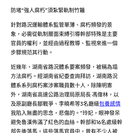
防堵“強人腐朽”須紮緊軌制竹籬
針對路況運輸體系監管單薄、腐朽頻發的景
象，必需從軌制層面束縛引導幹部特殊是主要
官員的權利，並經由過程教導、監視來進一個
步驟規范其行動。
近幾年，湖南省路況體系要案頻發，被稱為塌
方法腐朽。經湖南省紀委查詢拜訪，湖南路況
體系系列腐朽案涉案職員數十人，除陳明憲
外，湖南省高速公路治理局原局長 馮偉林，以
及原副廳長鄒戰爭、李曉希等3名廳級
包養感情
我陷入無盡的思念，悲傷的。“玲妃，眼神發呆
避免魯漢佈滿了紅色的血絲。幹部和16名處級幹
部先後落馬。這些落馬官員中，曾有不少人被