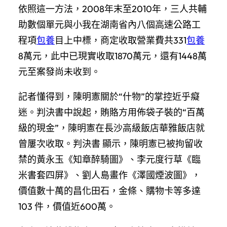
依照這一方法，2008年末至2010年，三人共輔
助數個單元與小我在湖南省內八個高速公路工
程項
包養
目上中標，商定收取營業費共331
包養
8萬元，此中已現實收取1870萬元，還有1448萬
元至案發尚未收到。
記者懂得到，陳明憲關於“什物”的掌控近乎癡
迷。判決書中說起，賄賂方用佈袋子裝的“百萬
級的現金”，陳明憲在長沙高級飯店華雅飯店就
曾屢次收取。判決書 顯示，陳明憲已被拘留收
禁的黃永玉《知章醉騎圖》、李元度行草《臨
米書套四屏》、劉人島畫作《澤國煙波圖》，
價值數十萬的昌化田石，金條、購物卡等多達
103 件，價值近600萬。