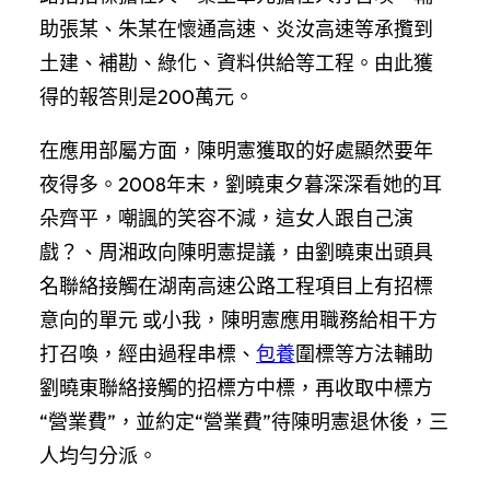
助張某、朱某在懷通高速、炎汝高速等承攬到
土建、補勘、綠化、資料供給等工程。由此獲
得的報答則是200萬元。
在應用部屬方面，陳明憲獲取的好處顯然要年
夜得多。2008年末，劉曉東夕暮深深看她的耳
朵齊平，嘲諷的笑容不減，這女人跟自己演
戲？、周湘政向陳明憲提議，由劉曉東出頭具
名聯絡接觸在湖南高速公路工程項目上有招標
意向的單元 或小我，陳明憲應用職務給相干方
打召喚，經由過程串標、
包養
圍標等方法輔助
劉曉東聯絡接觸的招標方中標，再收取中標方
“營業費”，並約定“營業費”待陳明憲退休後，三
人均勻分派。