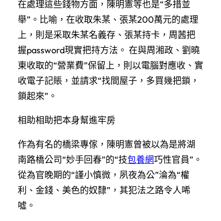
在處理這些錢物方面，陳明憲等也是“多措並
舉”。比喻，在收取朱某、張某200萬元的處理
上，則是采取朱某名義存、張某持卡，周茜把
握password現實把持方法。 在與周湘政、劉曉
東收取的“營業費”保留上，則以電腦對應收、實
收電子記賬，並請求“找間屋子，多買幾把鎖，
鎖起來”。
相助相助把本身幫進牢房
作為有名的橋梁專傢，陳明憲曾被以為是將湖
南路橋公司“妙手回春”的“技
包養網
巧性官員”。
從為官晚期的“謹小慎微，夙夜為公”淪為“權
利、金錢、美色的奴隸”，其犯法之路令人唏
噓。