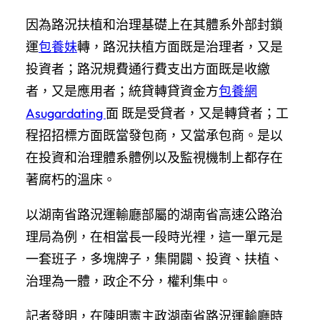
因為路況扶植和治理基礎上在其體系外部封鎖
運
包養妹
轉，路況扶植方面既是治理者，又是
投資者；路況規費通行費支出方面既是收繳
者，又是應用者；統貸轉貸資金方
包養網
Asugardating
面 既是受貸者，又是轉貸者；工
程招招標方面既當發包商，又當承包商。是以
在投資和治理體系體例以及監視機制上都存在
著腐朽的溫床。
以湖南省路況運輸廳部屬的湖南省高速公路治
理局為例，在相當長一段時光裡，這一單元是
一套班子，多塊牌子，集開闢、投資、扶植、
治理為一體，政企不分，權利集中。
記者發明，在陳明憲主政湖南省路況運輸廳時