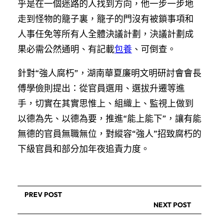
乎是在一個迷路的人找到方向，他一步一步地
走到怪物的籠子裏，籠子的門沒有被鎖事項和
人事任免等所有人全體決議計劃，決議計劃成
果必需公然通明、有記載
包養
、可倒查。
針對“強人腐朽”，湖南華夏廉明文明研討會會長
傅學儉則提出：從官員選用、選拔升遷等進
手，切實在其實思惟上、組織上、監視上做到
以德為先、以德為要，推進“能上能下”，讓有能
無德的官員無職無位，對縱容“強人”招致腐朽的
下級官員和部分加年夜追責力度。
PREV POST
NEXT POST