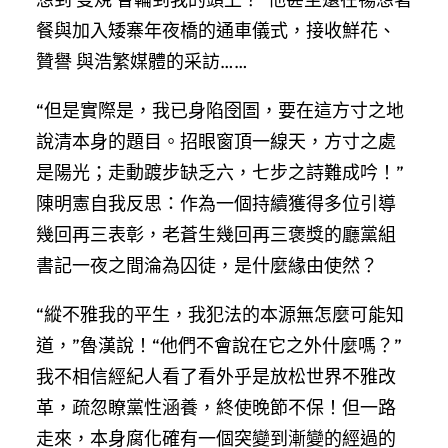
餐與加入矮寨年夜橋的通車儀式，接收鮮花、
贊譽 與浩繁媒體的采訪……
“但是實際是，我已身陷囹圄，要在這方寸之地
說清本身的題目。招眼窗頂一線天，方寸之處
是陽光；走動踱步缺乏六，七步之詩難成吟！”
陳明憲自我反思：作為一個持續獲得多位引導
幾回再三表彰，老蒼生幾回再三褒獎的廳黨組
書記一夜之間淪為囚徒，是什麼緣由使然？
“縱不雅我的平生，我犯法的本源無怎麼可能知
道，”魯漢說！“他們不會說在它之外什麼嗎？”
我不相信經紀人看了看外乎是放松世界不雅改
革，疏忽瞭黨性涵養，終使晚節不保！但一路
走來，本身腐化確有一個突變到漸變的經過的