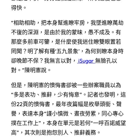
得快。
“相助相助，把本身幫進瞭牢房，我墜進瞭萬劫
不復的深淵，是由於我的蒙昧，愚不成及。有
那麼多前車可鑒，是什麼使我迷住瞭雙眼置若
罔聞？明了解有種‘五九景象’，為何到瞭本身時
卻晚節不保？我無言以對，
iSugar
無臉孔以
對。”陳明憲說。
但是，陳明憲的懊悔書卻被一些辦案職員以為
“多是表功、推辭，少有悔意”。記者也發明，這
份22頁的懊悔書，最年夜篇幅是枚舉頭銜、聲
譽，表達本身“謹小慎微、晝夜勞累，同心專心
撲在工作上”，本身在單元是若何“一呼百諾威望
高”，其次則是抱怨別人、推辭義務。