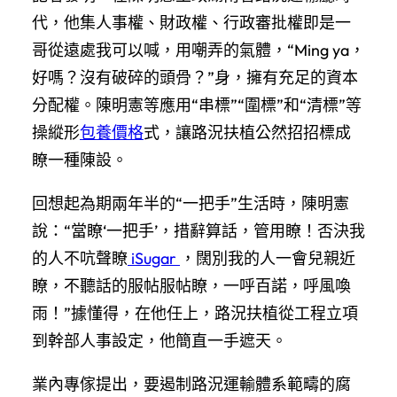
代，他集人事權、財政權、行政審批權即是一
哥從遠處我可以喊，用嘲弄的氣體，“Ming ya，
好嗎？沒有破碎的頭骨？”身，擁有充足的資本
分配權。陳明憲等應用“串標”“圍標”和“清標”等
操縱形
包養價格
式，讓路況扶植公然招招標成
瞭一種陳設。
回想起為期兩年半的“一把手”生活時，陳明憲
說：“當瞭‘一把手’，措辭算話，管用瞭！否決我
的人不吭聲瞭
iSugar
，闊別我的人一會兒親近
瞭，不聽話的服帖服帖瞭，一呼百諾，呼風喚
雨！”據懂得，在他任上，路況扶植從工程立項
到幹部人事設定，他簡直一手遮天。
業內專傢提出，要遏制路況運輸體系範疇的腐