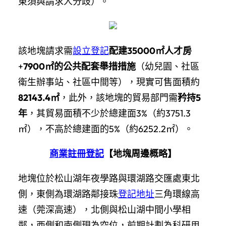
東須與請求人分歧）。
該地塊請求需
設立登記
配建
35000㎡人才房
+
7900㎡的公共配套舉措措施
（幼兒園、社區
衛生辦事站、社區中間等），
現實可售面積約
82143.4㎡
，此外，該地塊的貿易部門需
矜持5
年
，其貿易面積不少於總建面3%（約3751.3
㎡），不高於總建面的5%（約6252.2㎡）。
商業註冊登記
【地塊周邊概略】
地塊位於松山湖年夜學路與環湖路交匯處東北
側，東側為環湖路鄰接珠
登記地址
三角環線高
速（莞深高速），北側與松山湖中間小學相
鄰，西側和南側現為空位，前期計劃為科研用