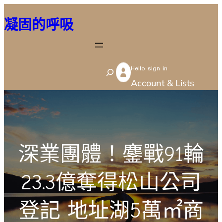
跳
凝固的呼吸
至
主
要
Hello sign in
內
S
Account & Lists
容
e
a
r
c
深業團體！鏖戰91輪
h
23.3億奪得松山公司
登記 地址湖5萬㎡商