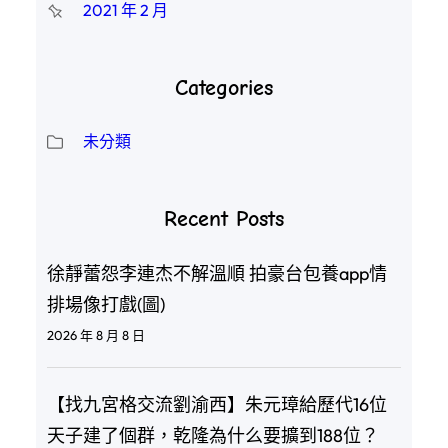
2021 年 2 月
Categories
未分類
Recent Posts
徐靜蕾怨李連杰不解溫順 拍豪台包養app情
排場像打戲(圖)
2026 年 8 月 8 日
【找九宮格交流劉渝西】朱元璋給歷代16位
天子建了個群，乾隆為什么要擴到188位？