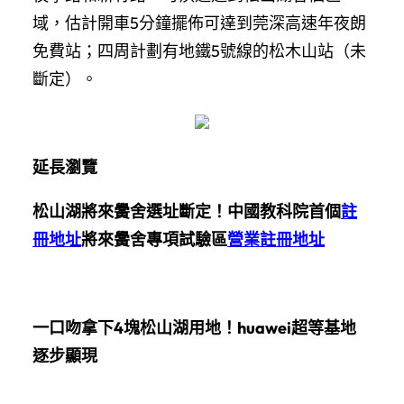
域，估計開車5分鐘擺佈可達到莞深高速年夜朗
免費站；四周計劃有地鐵5號線的松木山站（未
斷定）。
延長瀏覽
松山湖將來黌舍選址斷定！中國教科院首個
註
冊地址
將來黌舍專項試驗區
營業註冊地址
一口吻拿下4塊松山湖用地！huawei超等基地
逐步顯現