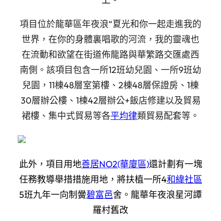
項目位於龍華區年夜浪“夏光和你一起走進我的
世界，在你的身體裏唱歌的河流，我的靈魂也
在流動和欲望在街道佈龍路與華繁路交匯處西
南側。該項目包含一所12班幼兒園、一所9班幼
兒園，11棟48層室第樓、2棟48層保證房、1棟
30層辦公樓、1棟42層辦公+飯店修建以及貿易
裙樓、集中式貿易等各
平均律
類貿易配套等。
此外，項目用地
善居NO2(華廈區)
還計劃有一塊
任務教導舉措措施用地，將扶植一所4
和緯社區
5班九年一向制黌
碧富邑
舍。龍華年夜浪星河譚
羅村舊改