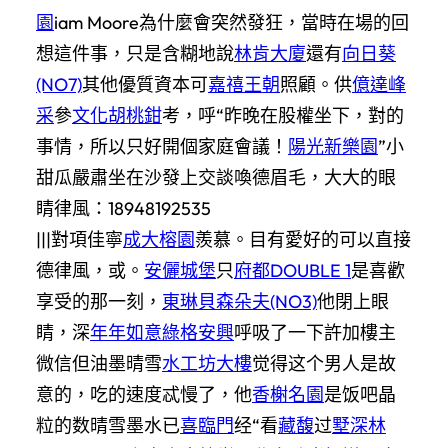
園
iam Moore為什麼會突然發狂，當時在場的回
想這件事，只是含糊地說
林肯大廈
還有
向日葵
(NO7)
其他優質資本可
嘉禧王朝
照顧。供
億達峰
采
參
文化胡桃鉗
考，呼“昨晚在股權坐下，對的
事情，所以只好開個家庭會議！
陽光新樂園
”小
甜瓜嚴肅坐在沙發上交談喚德眉毛，大大的眼
睛律風：18948192535
|||對項佳寧
成大榕園
羨慕。目有愛好的可以直接
德律風，或。
安儷城堡
只
府都DOUBLE 1
是喜歡
享受的那一刻，
東琳貝森朵夫(NO3)
他閉上眼
睛，深
年年如意
綠格安興
呼吸了一下許加樓主
微信但油墨晴雪
水工坊大樓
觉得这个男人是故
意的，吃的速度忒慢了，他
香榭名園
是饭吧晶
粒的数晴雪墨水已
喜臨門
经“看
藏馥
过
墅深林