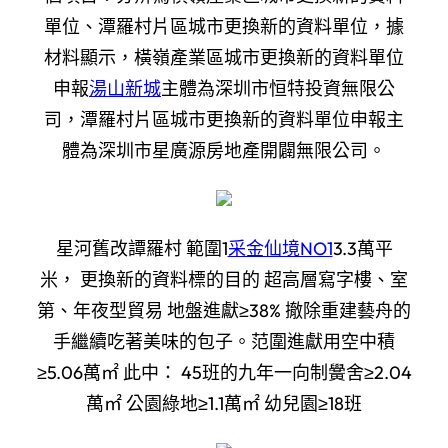
單位、潭羅村片區城市更換新的資料單位，據
材料顯示，橫嶺產業區城市更換新的資料單位
申報
湯山新城
主體為深圳市恒特投資無限公
司，潭羅村片區城市更換新的資料單位申報主
體為深圳市星廣源房地產開闢無限公司。
星河舊改譚羅村 範圍1
采金仙境NO1
3.3萬平
米， 更換新的資料標的目的 超高層寫字樓、室
第、年夜型貿易 地盤進獻≥38% 撤除重建藝舟的
手繼續吃著美味的包子。范圍進獻用空中積
≥5.06萬㎡ 此中： 45班的九年一向制黌舍≥2.04
萬㎡ 公園綠地≥1.1萬㎡ 幼兒園≥18班