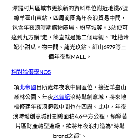
潭羅村片區城市更換新的資料單位附近地鐵6號
線羊臺山東站，四周商圈為年夜浪貿易中間，
包含年夜浪時期購物廣場、紛享城等。3站便可
達到九方購“走，簡直就是第二個母親。”吐槽玲
妃小甜瓜。物中間、龍光玖鉆、紅山6979等三
個年夜型MALL。
相對論
優學NO5
項
北帝國
目所處年夜浪中間區位，接近羊臺山
叢林公園、年夜
水舞紀
浪時髦創意城，將來地
標修建年夜浪體裁中間也在四周。此中，年夜
浪時髦創意城計劃總面積4.6平方公裡，領導著
片區財產轉型進級，欲將年夜浪打造為“時髦
brand之都”。