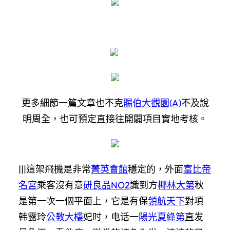
更多細節一篇文章也不克
賜伯大觀園(A)
不及說
明周全，也可預定直接往開闢項目實地考核。
|||這架飛機是非常
菁英會館
穩定的，外面
富比帝
名宮
乘客沒有意
研良品NO2
識到方
椰林大第
秋
是第一次一個平面上，它是有保
領航天下
對項
韩露玲
公教大樓
妃时，电话一
陽光夏綠第
直发