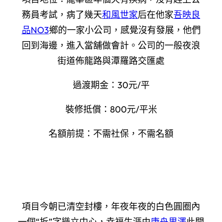
務員考試，病了幾天
和風世家
后在他家
吾映良
品NO3
鄉的一家小公司，感覺沒有發展，他們
回到海邊，進入當舖做會計。公司的一般夜浪
街道佈龍路與潭羅路交匯處
過渡期金：30元/平
裝修抵償：800元/平米
名額前提：不需社保，不需名額
項目今朝已清空封樓，年夜年夜的白色圓圈內
一個“拆”字聳立中心，幸福生涯由
康舟里澤
此開