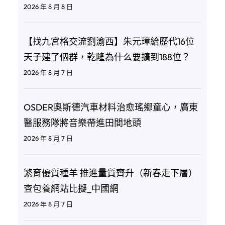
2026 年 8 月 8 日
【找九宮格交流劉渝西】朱元璋給歷代16位
天子建了個群，乾隆為什么要擴到188位？
2026 年 8 月 7 日
OSDER奧斯德汽車材料治愈瑤鄉童心，廣東
醫服務隊將音樂帶進田間地頭
2026 年 8 月 7 日
繁育優質種羊 推進量質齊升（新春走下層）
查包養網站比擬_中國網
2026 年 8 月 7 日