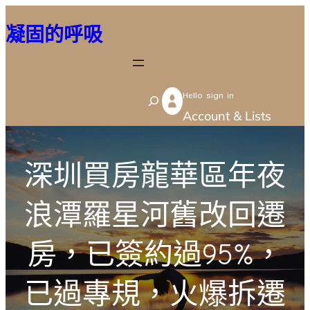
跳
凝固的呼吸
至
主
要
Hello sign in
內
S
Account & Lists
容
e
a
r
深圳買房龍華區年夜
c
浪潭羅星河舊改回遷
h
房，已簽約過95%，
已過專規，火爆拆遷