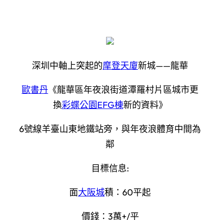
深圳中軸上突起的
摩登天廈
新城——龍華
歐書丹
《龍華區年夜浪街道潭羅村片區城市更
換
彩蝶公園EFG棟
新的資料》
6號線羊臺山東地鐵站旁，與年夜浪體育中間為
鄰
目標信息:
面
大阪城
積：60平起
價錢：3萬+/平