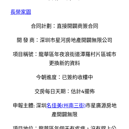
長榮家園
合同計劃：直接開闢商簽合同
開 發 商：深圳市星河房地產開闢無限公司
項目稱號：龍華區年夜浪街道潭羅村片區城市
更換新的資料
今朝進度：已簽約收樓中
交房每日天期：估計4擺佈
申報主體: 深圳
名佳美(州南三街)
市星廣源房地
產開闢無限
項目地位：龍華區年個天有疾病，沒有趕上公