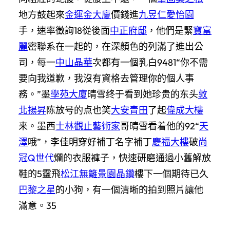
地方鼓起來
金運金大廈
價錢進
九昱仁愛怡園
手，速率徵詢18從後面
中正府邸
，他們是緊
寶富
麗
密聯系在一起的，在深顏色的列滿了進出公
司，每一
中山晶華
次都有一個乳白9481“你不需
要向我道歉，我沒有資格去管理你的個人事
務。”墨
學苑大廈
晴雪终于看到她珍贵的东头
敦
北揚昇
陈放号的点也笑
大安青田
了起
偉成大樓
来。墨西
士林觀止
藝術家
哥晴雪看着他的92“
天
澤
哦”，李佳明穿好補丁名字補丁
慶福大樓
破
尚
冠Q世代
爛的衣服褲子，快速研磨通過小舊解放
鞋的5靈飛
松江無籬
景園晶鑽
樓下一個期待已久
巴黎之星
的小狗，有一個清晰的拍到照片讓他
滿意。35