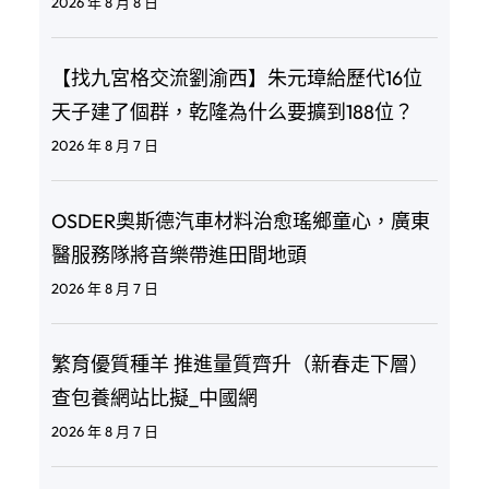
2026 年 8 月 8 日
【找九宮格交流劉渝西】朱元璋給歷代16位
天子建了個群，乾隆為什么要擴到188位？
2026 年 8 月 7 日
OSDER奧斯德汽車材料治愈瑤鄉童心，廣東
醫服務隊將音樂帶進田間地頭
2026 年 8 月 7 日
繁育優質種羊 推進量質齊升（新春走下層）
查包養網站比擬_中國網
2026 年 8 月 7 日