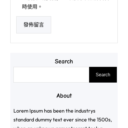
時使用。
Search
搜
Search
尋
About
Lorem Ipsum has been the industrys
standard dummy text ever since the 1500s,