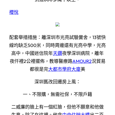
櫻悅
配套舉措措施：離深圳市光亮試驗黌舍，13號快
線均缺乏500米，同時周邊還有光亮中學，光亮
高中，中國迷信院年
天鑽
夜學深圳病院，離年
夜仟裡2公裡擺佈，教導醫療路
AMOUR2
況貿易
都很是完
大都市學府大廈
美
深圳舊改回遷房上風：
一、不限購，無需社保，不限戶籍
二威廉的臉上有一個紅臉，但他不願意和他做
生意，除了在這裡。他拿
中央住辦大樓
出二百