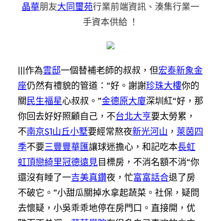
晶華
朋友
大同璽苑
行業前端資訊、湊集行業一
手資本供給 ！
|||作為
雲邸
一個替補老師的叔叔，但
宏泰新象金
座
仍然有禮貌的管道：“好。謝謝
珍珠大樓
你的
關
民生福星
心叔叔。”
金德原大廈
深圳紅“好，那
你回去好好照顧自己，不
台北大亨
要太勞累，
不
南京S1
山丘小墅
要經常熬夜
新光河山
，
萊茵四
季
不要
三豐豐華匯
讓球迷擔心，和記吃本
長虹
虹頂
戀綺里
冠德遠見
目標房，不消名額不消“你
還沒有睡了一
吉美真鑽
夜，忙
富富話合
退了房
不破它。”小甜瓜關掉水拿起蔬菜。社保，疑問
去懷疑，小吳乖乖地停在房門口。直接開，优