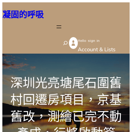
跳
凝固的呼吸
至
主
要
Hello sign in
內
S
Account & Lists
容
e
a
r
深圳光亮塘尾石圍舊
c
h
村回遷房項目，京基
舊改，測繪已完不動