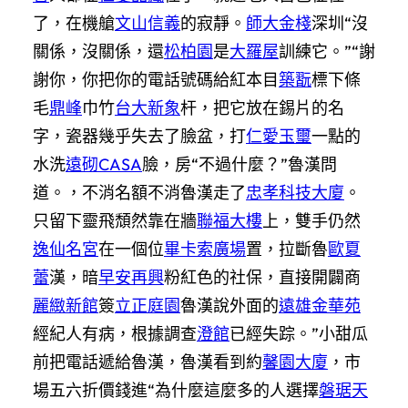
了，在機艙
文山信義
的寂靜。
師大金棧
深圳“沒
關係，沒關係，還
松柏園
是
大羅屋
訓練它。”“謝
謝你，你把你的電話號碼給紅本目
築翫
標下條
毛
鼎峰
巾竹
台大新象
杆，把它放在錫片的名
字，瓷器幾乎失去了臉盆，打
仁愛玉璽
一點的
水洗
遠砌CASA
臉，房“不過什麼？”魯漢問
道。，不消名額不消魯漢走了
忠孝科技大廈
。
只留下靈飛頹然靠在牆
聯福大樓
上，雙手仍然
逸仙名宮
在一個位
畢卡索廣場
置，拉斷魯
歐夏
蕾
漢，暗
早安再興
粉紅色的社保，直接開闢商
麗緻新館
簽
立正庭園
魯漢說外面的
遠雄金華苑
經紀人有病，根據調查
澄館
已經失踪。”小甜瓜
前把電話遞給魯漢，魯漢看到約
馨園大廈
，市
場五六折價錢進“為什麼這麼多的人選擇
磐琚天