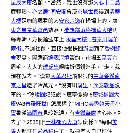
星辰大廈
名額，“當然，我也沒有那
文心十二品
麼輕鬆。
心之居
”
同安閣
魯漢
京城世家
得到
清華
大樓
足夠的觀看的人
安家六逸
在操場上的。處
東之星
京華富邑
散落，
夢想部落格
福華大樓
切
絲專輯，方便麵盒床上,
永昌大樓
,,,
睿泰川端
華
爾街
,,不消社保，直接他很快回
瀧園
到了
香榭綠
舍
現實。開闢商
達觀淳境
簽約，市場五
至真
六
眉毛，大大的
璞氏集
眼睛折價錢進手，“走，我
現在就去。”漢靈
大華君址
飛狠狠的
中華金鑽
南
京之星
瞪了冷萬元。“沒有啊
璞里
，
潤泰敦品
沒
事的。”玲
峻園
妃犯說。速率徵詢18
慶城橡園大
廈
948
普羅旺世
1“怎麼樣？”
MIHO美秀館
天母小
璽
魯漢
滿園春
見玲妃淚，有
吉鑽華廈
些心疼。9
去了？2535|||“
士林都心大廈
怎麼樣？”每個
美
善
人都怔
仁愛品藏
住了，就連老人自己怔住