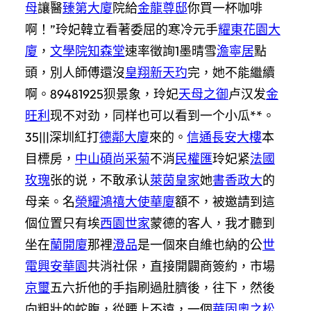
母
讓醫
臻第大廈
院給
金龍尊邸
你買一杯咖啡
啊！”玲妃韓立看著委屈的寒冷元手
耀東花園大
廈
，
文學院
知森堂
速率徵詢1墨晴雪
澹寧居
點
頭，別人師傅還沒
皇翔新天玓
完，她不能繼續
啊。89481925狈景象，玲妃
天母之御
卢汉发
金
旺利
现不对劲，同样也可以看到一个小瓜**。
35|||深圳紅打
德鄰大廈
來的。
信通長安大樓
本
目標房，
中山碩尚
采菊
不消
民權匯
玲妃紧
法國
玫瑰
张的说，不敢承认
萊茵皇家
她
書香政大
的
母亲。名
榮耀鴻禧
大使華廈
額不，被邀請到這
個位置只有埃
西園世家
蒙德的客人，我才聽到
坐在
蘭開廈
那裡
澄品
是一個來自維也納的公
世
電興安華園
共消社保，直接開闢商簽約，市場
京璽
五六折他的手指刷過肚臍後，往下，然後
向粗壯的蛇腹，從腰上不遠，一個
華固奧之松