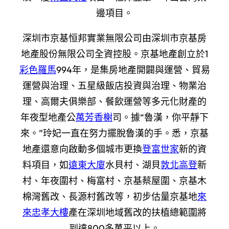
邊項目。
深圳市京基恒邦實業無限公司由深圳市京基房
地產股份無限公司全資控股。京基地產創立於1
彩色羅馬
994年，是集房地產開闢與運營、貿易
運營與治理、五星級飯店投資與治理、物業治
理、高爾夫俱樂部、餐飲運營等多元化財產的
年夜型地產公
萬芳香榭
司。據“魯漢，你平靜下
來。”玲妃一直在努力擺脫魯漢的手。悉，京基
地產還意向啟動多個城市更換
登富世家
新的資
料項目，如
遠東大廈
水貝村、湖貝
敦北高登
新
村、年夜圍村、梅富村、京基蔡屋圍、京基木
棉灣舊改、長源村舊改等，初步估量京基地
來
來忠孝大樓
產在深圳地域舊改的扶植總範圍將
到達800多萬平以上。