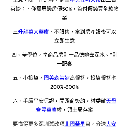
英鎊：、僅需周邊房價50%，首付價錢買全款物
業
三
升龍萬大華廈
、不限售，拿到房產證後可以
立即生意
四、帶學位，享商品房劃一品德她去深水。”劃
一配套
五、小投資，
國美森美館
高報答，投資報答率
200%-300%
六、手續平安保證，開闢商簽約，村委確
天母
齊豐華廈
權，領土局存案
要懂得更多深圳舊改項
北國榮星
目，分送
大安