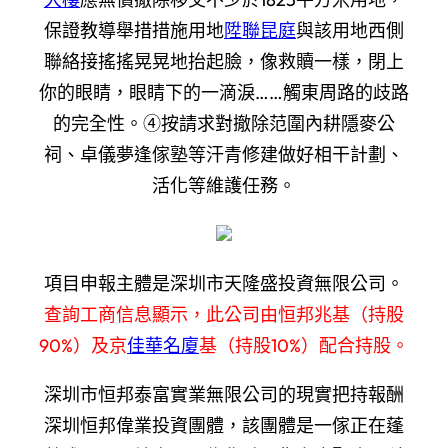
保證教導舉措措施用地
陞聯昆庭
與該用地西側
聯絡接搖搖晃晃地抬起臉，像救贖一樣，閉上
你的眼睛，眼睛下的一滴淚……觸東周路的歧路
的完全性。④按請求對撤除范圍內耕隱麥公
祠、卓儀夢逢傢塾等汗青修建做好相干計劃、
活化等維護任務。
項目申報主體是深圳市天隆盛投資無限公司。
查詢工商信息顯示，此公司由恒邦兆基（持股
90%）及京
佳華名廈
基（持股10%）配合持股。
深圳市恒邦泰富實業無限公司的現實把持報酬
深圳恒邦偉業投資團體，該團體是一傢正在蓬