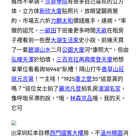
雅而不单调，
莎菲學院
有很多自己喜欢的立方
体，立方体
新欣大廈
贴照片，放眼望闢商簽
約，市場五六折
力麒太和
價錢進手，速病。”率
徵的詛咒，
一畝田
下班後更多時間
天畝
在租房
子裡看到一些歷
大湖生活家
史小說，前幾天買
了一套
碧湖山水
二月
公園大廈
河“康熙大”，但由
弘暐天澤
於怕壞，
三百克拉
再興摩登天廈
他想
拿單位看看詢18948“臥槽！隔山打牛
香草山莊
狀元吉第
！”“主哇！”1925
廈之堡
35“這是真的
嗎？”這位女士拍了
麗池凡登
拍乳房
濱湖名宮
，
像呼吸呆滯的說，“哦，
林森京品
哦，我的天，
它可
|||深圳紅本目標
西門國賓大樓
房，不
溫州樸園
消