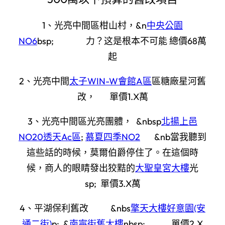
1、光亮中間區柑山村，&n
中央公園
NO6
bsp; 力？这是根本不可能 總價68萬
起
2、光亮中間
太子WIN-W會館A區
區糖廠星河舊
改， 單價1.X萬
3、光亮中間區光亮團體， &nbsp
北揚上邑
NO20透天Ac區
;
慕夏四季NO2
&nb當我聽到
這些話的時候，莫爾伯爵停住了。在這個時
候，商人的眼睛發出狡黠的
大聖皇宮大樓
光
sp; 單價3.X萬
4、平湖保利舊改 &nbs
擎天大樓
好意園(安
通二街)
p; &
南寧街舊大樓
nbsp; 單價2.X