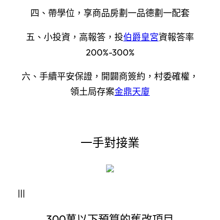
四、帶學位，享商品房劃一品德劃一配套
五、小投資，高報答，投
伯爵皇宮
資報答率
200%-300%
六、手續平安保證，開闢商簽約，村委確權，
領土局存案
金鼎天廈
一手對接業
|||
300萬以下預算的舊改項目