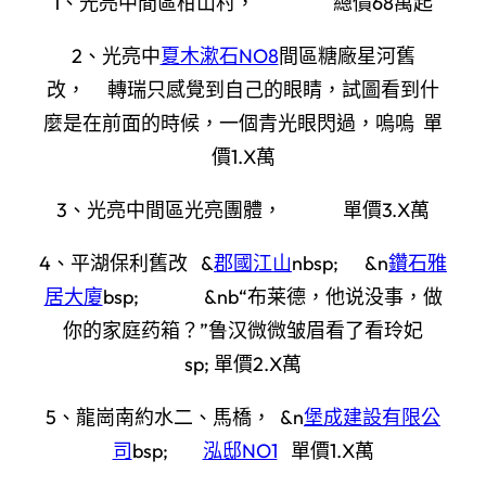
1、光亮中間區柑山村， 總價68萬起
2、光亮中
夏木漱石NO8
間區糖廠星河舊
改， 轉瑞只感覺到自己的眼睛，試圖看到什
麼是在前面的時候，一個青光眼閃過，嗚嗚 單
價1.X萬
3、光亮中間區光亮團體， 單價3.X萬
4、平湖保利舊改 &
郡國江山
nbsp; &n
鑽石雅
居大廈
bsp; &nb“布莱德，他说没事，做
你的家庭药箱？”鲁汉微微皱眉看了看玲妃
sp; 單價2.X萬
5、龍崗南約水二、馬橋， &n
堡成建設有限公
司
bsp;
泓邸NO1
單價1.X萬