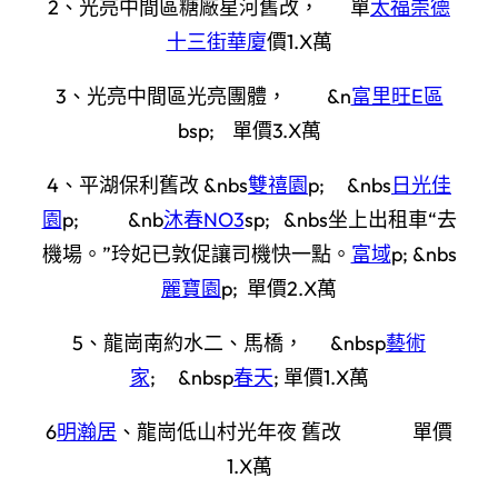
2、光亮中間區糖廠星河舊改， 單
太福崇德
十三街華廈
價1.X萬
3、光亮中間區光亮團體， &n
富里旺E區
bsp; 單價3.X萬
4、平湖保利舊改 &nbs
雙禧園
p; &nbs
日光佳
園
p; &nb
沐春NO3
sp; &nbs坐上出租車“去
機場。”玲妃已敦促讓司機快一點。
富域
p; &nbs
麗寶園
p; 單價2.X萬
5、龍崗南約水二、馬橋， &nbsp
藝術
家
; &nbsp
春天
; 單價1.X萬
6
明瀚居
、龍崗低山村光年夜 舊改 單價
1.X萬