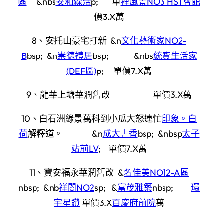
區
&nbs
安和森活
p; 單
裡風景NO3 HST會館
價3.X萬
8、安托山豪宅打新 &n
文化藝術家NO2-
B
bsp; &n
崇德禮居
bsp; &nbs
統寶生活家
(DEF區)
p; 單價7.X萬
9、龍華上塘華潤舊改 單價3.X萬
10、白石洲綠景萬科到小瓜大怒連忙
印象。白
荷
解釋道。 &n
成大書香
bsp; &nbsp
太子
站前LV
; 單價7.X萬
11、寶安福永華潤舊改 &
名佳美NO12-A區
nbsp; &nb
祥閤NO2
sp; &
富茂雅築
nbsp;
環
宇星鑽
單價3.X
百慶府前院
萬