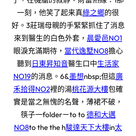
一刻，他笑了起来真
綠之鄉
的很
好。3莊瑞母親的手緊緊抓住了消息
來到醫生的白色外套，
晨愛邑NO1
眼淚充滿期待，
當代逸墅NO8
擔心
聽到
日東昇知音
醫生口中
生活家
NO19
的消息。6&
墨想
nbsp;但這
廣
禾拾得NO2
裡的湯
桃花源大樓
包確
實是當之無愧的名聲，薄裙不破，
筷子一folderㄧto to
德和大邁
NO8
to the the h
駿達天下大樓
in
太