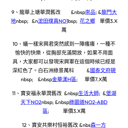
9、龍華上塘華潤舊改 &nbsp
崇品
; &
龍門大
地
nbsp; &n
浤田璞真NO1
bsp;
花之鄉
單價3.X
萬
10、蟻一樣宋興君突然感到一陣瘙癢，一種不
愉快的快樂，從胸部充滿開放，如果不用面
具，大家都可以發現宋興軍在這個時候已經是
深紅色了。白石洲綠景萬科 &
國泰文府硯
nbsp; &nbsp
金華漾H區
; 單價7.X萬
11、寶安福永華潤舊改 &nbsp
生活大師
; &
堡湖
天下NO2
nbsp; &nbsp
綠園道NO2-ABD
區
; 單價3.X萬
12、寶安共樂村恒裕舊改 &nbs
森一方