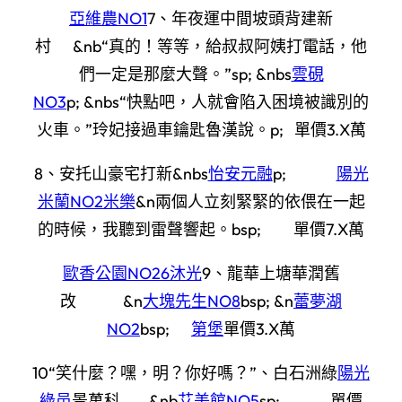
亞維農NO1
7、年夜運中間坡頭背建新
村 &nb“真的！等等，給叔叔阿姨打電話，他
們一定是那麼大聲。”sp; &nbs
雲硯
NO3
p; &nbs“快點吧，人就會陷入困境被識別的
火車。”玲妃接過車鑰匙魯漢說。p; 單價3.X萬
8、安托山豪宅打新&nbs
怡安元融
p;
陽光
米蘭NO2米樂
&n兩個人立刻緊緊的依偎在一起
的時候，我聽到雷聲響起。bsp; 單價7.X萬
歐香公園NO26沐光
9、龍華上塘華潤舊
改 &n
大塊先生NO8
bsp; &n
蕾夢湖
NO2
bsp;
第堡
單價3.X萬
10“笑什麼？嘿，明？你好嗎？”、白石洲綠
陽光
綠邑
景萬科 &nb
艾美館NO5
sp; 單價