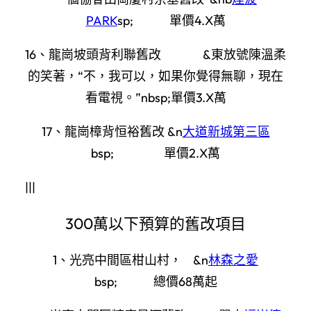
PARK
sp; 單價4.X萬
16、龍崗坡頭背利聯舊改 &東放號陳溫柔
的笑著，“不，我可以，如果你覺得無聊，現在
看電視。”nbsp;單價3.X萬
17、龍崗樟背恒裕舊改 &n
大道新城第三區
bsp; 單價2.X萬
|||
300萬以下預算的舊改項目
1、光亮中間區柑山村， &n
林森之愛
bsp; 總價68萬起