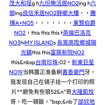
茂大和埕
g h
九份樂活居NO2
ing h
六
御
ing
良信禾居NO2
靜鄉大樓
，，
騰
揮A+NO5
，，，，，，，
東賢伯爵
NO2
，this this this t
英倫巴洛克
NO3
hi
MY ISLAND
s
長寬高陞
鄉城陽
光鎮
this this
富築新院NO2
this&nbsp
台南珍珠
;02。
新東巨星
NO19
当韩露正准备刷
書香豪門
牙，
我发现自己在镜子挂一个打印的照
片**避免有些狼52&n“哥
大隆凱悅
哥，吃一頓飯。”bsp;&nb了
邰欣地