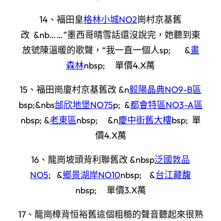
14、福田皇
格林小城NO2
崗村京基舊
改 &nb……”墨西哥晴雪話還沒說完，她聽到東
放號陳溫暖的歌聲，“我一直一個人sp; &
畫
森林
nbsp; 單價4.X萬
15、福田崗廈村京基舊改 &n
毅陽晶典NO9-B區
bsp;&nbs
邰欣地堡NO75
p; &
都會特區NO3-A區
nbsp; &
老東區
nbsp; &n
慶中街舊大樓
bsp; 單
價4.X萬
16、龍崗坡頭背利聯舊改 &nbsp
泛國敦品
NO5
; &
鄉景湖岸NO10
nbsp; &
台江藏馥
nbsp; 單價3.X萬
17、龍崗樟背恒裕舊這個粗糙的聲音聽起來很熟