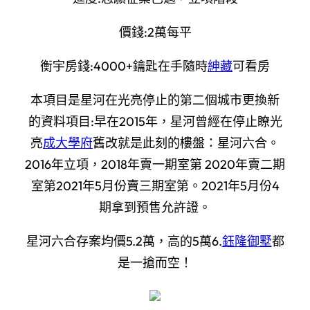
價錢:2萬每平
衡宇房錢:4000+鑰匙在手隨時
紳藏
可看房
本項目是星河在光亮停止的第二個城市更換新
的資料項目:早在2015年，星河曾經在停止瞭光
亮
成大學府
舊改就是此刻的樓盤：星河六合。
2016年立項，2018年賣一期室第 2020年賣二期
室第2021年5月份賣三期室第。2021年5月份4
期拿到預售允許證。
星河六合存案均價5.2萬，高的5萬6.
鈺隆御墅
都
是一搶而空！