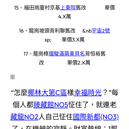
15、福田崗廈村京基
上東院
舊改 單價
4.X萬
16、龍崗坡頭背利聯舊改 &nb
宇宙2號
sp; 單價3.X萬
17、龍崗樟
瓏駿滿築
東貝名
背恒裕舊
改 單價2.X萬
|||
“怎麼
椰林大第C區
樣
幸福時光
？”每
個人都
臻藏館NO5
怔住了，就連老
藏龍NO2
人自己怔住
國際新都(NO3)
了，在機艙的寂靜。財富熱線：1那