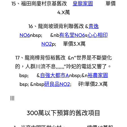
15、福田崗廈村京基舊改
皇龍家園
單價
4.X萬
16、龍崗坡頭背利聯舊改 &
青逸
NO6
nbsp; &nb
有名堂NO6
s
心心相印
NO2
p; 單價3.X萬
17、龍崗樟背恒裕舊改 &n“世界是不斷變化
的，人群川流不息,,,,,,”玲妃的電話又響了。
bsp; &
自強大都市A
nbsp;&n
裕農家園
bsp; &nbsp
研良品NO2
; 砰!單價2.X萬
|||
300萬以下預算的舊改項目