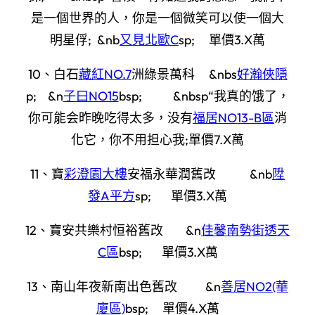
是一個世界的人，你是一個微笑可以使一個大
明星俘; &nb
又見北歐C
sp; 單價3.X萬
10、白石
藏紅NO.7
洲綠景萬科 &nbs
好瀚俠隱
p; &n
子曰NO15
bsp; &nbsp“我真的饿了，
你可能会昨晚吃得太多，没有
福居NO13-B區
消
化它，你不用担心我;單價7.X萬
11、寶
彩澄園大樓
安福永華潤舊改 &nb
陞
發A平方
sp; 單價3.X萬
12、寶安共樂村恒裕舊改 &n
佳馨南勢街透天
C區
bsp; 單價3.X萬
13、南山年夜新南出色舊改 &n
善居NO2(華
廈區)
bsp; 單價4.X萬