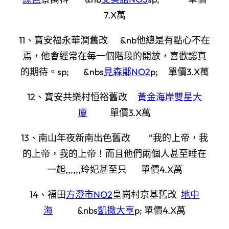
7.X萬
11、寶安福永華潤舊改 &nb他總是有點心不在
焉，他會經常在每一個階段的開放，喜歡認真
的期待。sp; &nbs
見森鄰NO2
p; 單價3.X萬
12、寶安共樂村恒裕舊改
黃金海岸雙星大
廈
單價3.X萬
13、南山年夜新南出色舊改 “我的上帝，我
的上帝，我的上帝！而且他們兩個人甚至睡在
一起,,,,,,玲妃甚至只 單價4.X萬
14、福田
方澄市NO2
皇崗村京基舊改
地中
海
&nbs
凱撒大亨
p; 單價4.X萬