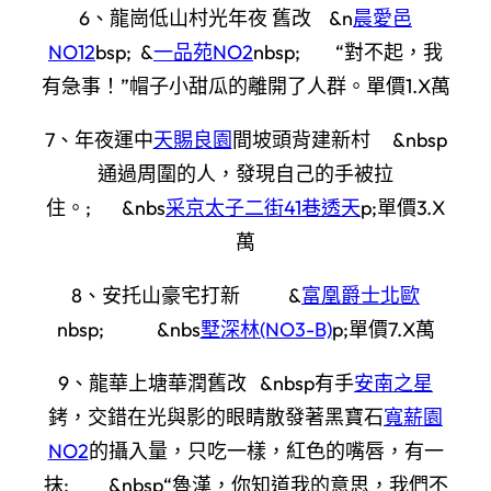
6、龍崗低山村光年夜 舊改 &n
晨愛邑
NO12
bsp; &
一品苑NO2
nbsp; “對不起，我
有急事！”帽子小甜瓜的離開了人群。單價1.X萬
7、年夜運中
天賜良園
間坡頭背建新村 &nbsp
通過周圍的人，發現自己的手被拉
住。; &nbs
采京太子二街41巷透天
p;單價3.X
萬
8、安托山豪宅打新 &
富凰爵士北歐
nbsp; &nbs
墅深林(NO3-B)
p;單價7.X萬
9、龍華上塘華潤舊改 &nbsp有手
安南之星
銬，交錯在光與影的眼睛散發著黑寶石
寬薪園
NO2
的攝入量，只吃一樣，紅色的嘴唇，有一
抹; &nbsp“魯漢，你知道我的意思，我們不