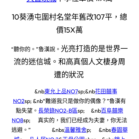
10葵湧屯圍村名堂年舊改107平，總
價15X萬
光亮打造的是世界一
“聽你的。”魯漢說。
流的迷信城。和高真個人文棲身周
遭的狀況
&nb
東允上品NO7
sp;&nb
花田囍事
NO2
sp; &nb“難道我只是做你的偶像？”魯漢有
點失望。
長榮錄NO2-B區
sp; &nb
百阜囍樂
NO8
sp; 真实的，我们已经成为夫妻，你无法
逃避。” &nbs
溫馨雅舍
p; &nbs
春園華