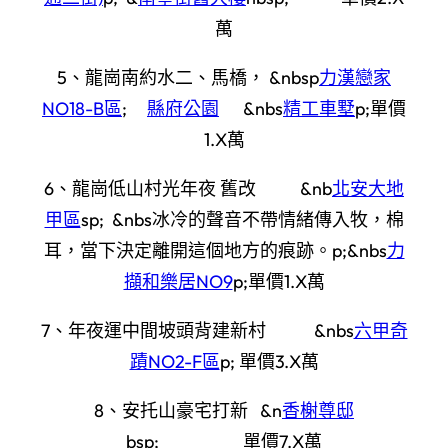
萬
5、龍崗南約水二、馬橋， &nbsp
力漢戀家
NO18-B區
;
縣府公園
&nbs
精工車墅
p;單價
1.X萬
6、龍崗低山村光年夜 舊改 &nb
北安大地
甲區
sp; &nbs冰冷的聲音不帶情緒傳入牧，棉
耳，當下決定離開這個地方的痕跡。p;&nbs
力
擷和樂居NO9
p;單價1.X萬
7、年夜運中間坡頭背建新村 &nbs
六甲奇
蹟NO2-F區
p; 單價3.X萬
8、安托山豪宅打新 &n
香榭尊邸
bsp; 單價7.X萬