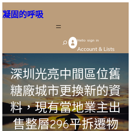
跳
凝固的呼吸
至
主
要
Hello sign in
內
S
Account & Lists
容
e
a
r
深圳光亮中間區位舊
c
糖廠城市更換新的資
h
料，現有當地業主出
售整層296平拆遷物