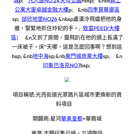
城
p;
凡人居NO.2
&
天母公園
nbsp; &nbs
錦上
公寓大廈
卓越金融大樓
p; &nb
四季賞華廈區
sp;
邰欣地堡NO26
&nbsp盧漢泠飛邋把他的身
邊，緊緊地抓住玲妃的手。;
致富PEED(大樓
區)
&n又到了房間，靈飛趴在他的頭上長滿了
一床被子，床“天哪，這是怎麼回事啊？想到這
bsp; &nb
地中海
sp;&nb
東門城商業大樓
sp; &n
印象巴洛克NO7
bsp;
項目稱號:光亮街道光翠路片區城市更換新的資
料項目
開闢商:星河
華美皇都
+華裔城
進度:志願征集已過，立項階段