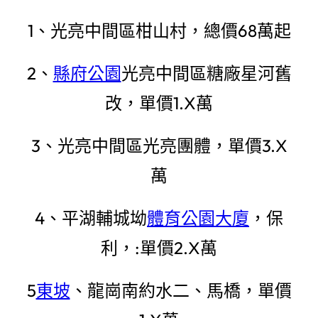
1、光亮中間區柑山村，總價68萬起
2、
縣府公園
光亮中間區糖廠星河舊
改，單價1.X萬
3、光亮中間區光亮團體，單價3.X
萬
4、平湖輔城坳
體育公園大廈
，保
利，:單價2.X萬
5
東坡
、龍崗南約水二、馬橋，單價