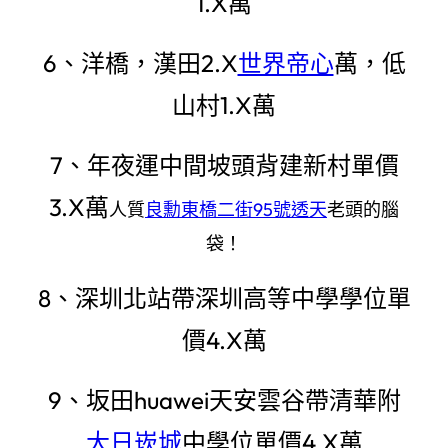
1.X萬
6、洋橋，漢田2.X
世界帝心
萬，低
山村1.X萬
7、年夜運中間坡頭背建新村單價
3.X萬
人質
良勳東橋二街95號透天
老頭的腦
袋！
8、深圳北站帶深圳高等中學學位單
價4.X萬
9、坂田huawei天安雲谷帶清華附
大日崁城
中學位單價4.X萬