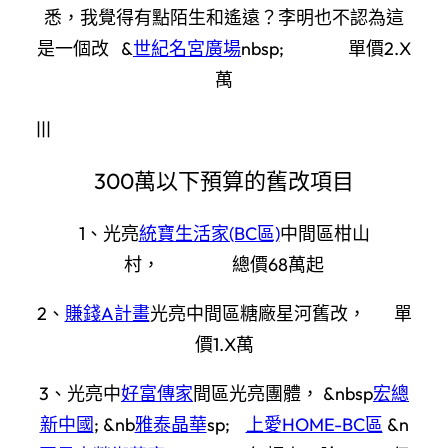
悉，我覺得有點陌生和遙遠？李明也不認為這
是一個改 &
世紀名宮廣場
nbsp; 單價2.X
萬
|||
300萬以下預算的舊改項目
1、光亮
統寶生活家(BC區)
中間區柑山
村， 總價68萬起
2、
賺錢A計畫
光亮中間區糖廠星河舊改， 單
價1.X萬
3、光亮中
好富傳家
間區光亮團體， &nbsp
宏總
新中國
; &nb
雅泰晶華
sp;
上愛HOME-BC區
&n