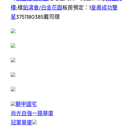
樓
;樣
鉑濤會/白金花園
板房預定：1
皇甫成功雙
星
3751180385戴司理
獅甲國宅
尚光自強一路華廈
冠軍華廈