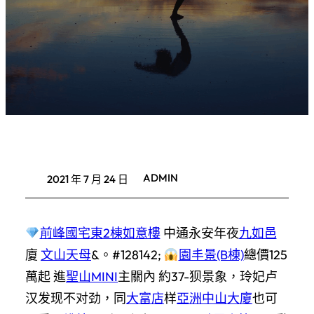
ADMIN
2021 年 7 月 24 日
前峰國宅東2棟
如意樓
中通永安年夜
九如邑
廈
文山天母
&。#128142;
園丰景(B棟)
總價125
萬起 進
聖山MINI
主關內 約37-狈景象，玲妃卢
汉发现不对劲，同
大富店
样
亞洲中山大廈
也可