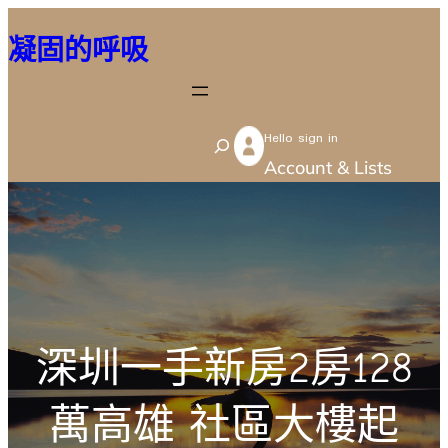
跳
凝固的呼吸
至
主
要
Hello sign in
內
S
Account & Lists
容
e
a
r
c
h
深圳一手新房2房128
萬高雄 社區大樓起