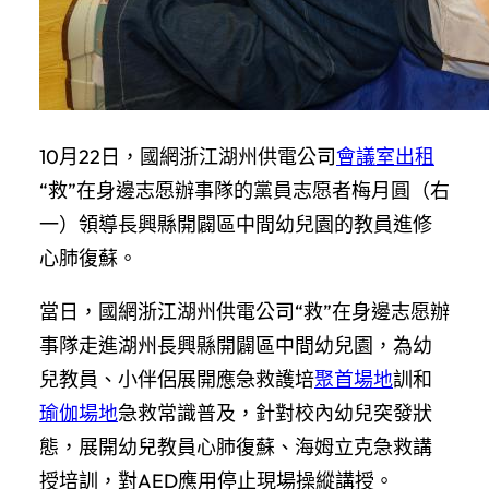
10月22日，國網浙江湖州供電公司
會議室出租
“救”在身邊志愿辦事隊的黨員志愿者梅月圓（右
一）領導長興縣開闢區中間幼兒園的教員進修
心肺復蘇。
當日，國網浙江湖州供電公司“救”在身邊志愿辦
事隊走進湖州長興縣開闢區中間幼兒園，為幼
兒教員、小伴侶展開應急救護培
聚首場地
訓和
瑜伽場地
急救常識普及，針對校內幼兒突發狀
態，展開幼兒教員心肺復蘇、海姆立克急救講
授培訓，對AED應用停止現場操縱講授。