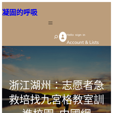
跳
凝固的呼吸
至
主
要
Hello sign in
內
S
Account & Lists
容
e
a
r
c
h
浙江湖州：志愿者急
救培找九宮格教室訓