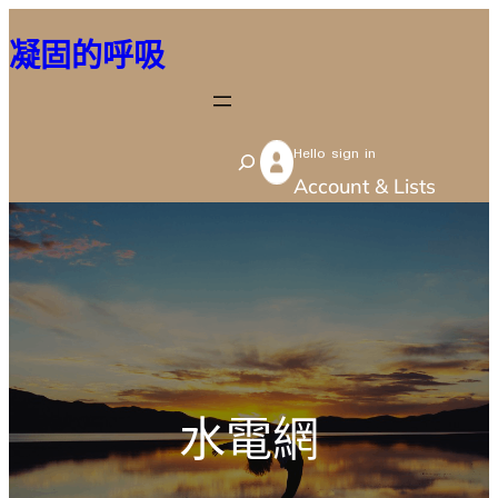
跳
凝固的呼吸
至
主
要
Hello sign in
內
S
Account & Lists
容
e
a
r
c
h
水電網