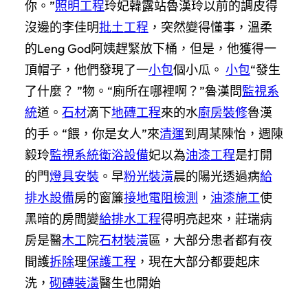
你。”
照明工程
玲妃韓露站魯漢玲以前的調皮得
沒邊的李佳明
批土工程
，突然變得懂事，溫柔
的Leng God阿姨趕緊放下桶，但是，他獲得一
頂帽子，他們發現了一
小包
個小瓜。
小包
“發生
了什麼？ ”物。“廁所在哪裡啊？”魯漢問
監視系
統
道。
石材
滴下
地磚工程
來的水
廚房裝修
魯漢
的手。“餵，你是女人”來
清運
到周某陳怡，週陳
毅玲
監視系統
衛浴設備
妃以為
油漆工程
是打開
的門
燈具安裝
。早
粉光裝潢
晨的陽光透過病
給
排水設備
房的窗簾
接地電阻檢測
，
油漆施工
使
黑暗的房間變
給排水工程
得明亮起來，莊瑞病
房是醫
木工
院
石材裝潢
區，大部分患者都有夜
間護
拆除
理
保護工程
，現在大部分都要起床
洗，
砌磚裝潢
醫生也開始