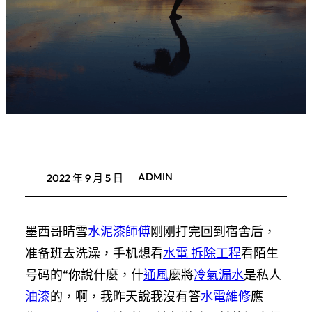
ADMIN
2022 年 9 月 5 日
墨西哥晴雪
水泥漆師傅
刚刚打完回到宿舍后，
准备班去洗澡，手机想看
水電 拆除工程
看陌生
号码的“你說什麼，什
通風
麼將
冷氣漏水
是私人
油漆
的，啊，我昨天說我沒有答
水電維修
應