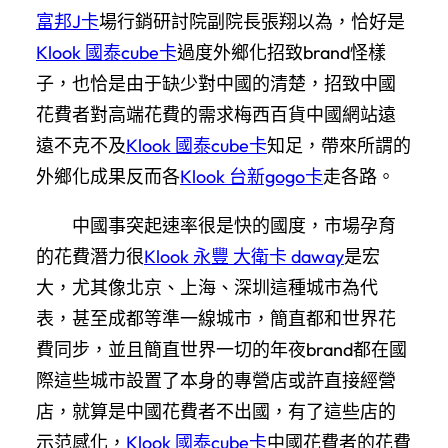
富邦J卡
場行銷研討院副院長張翔以為，恰好是
Klook 國泰cube卡
過度外鄉化招致brand怪樣
子，也恰是由于缺少對中國的清楚，招致中國
花費者對高端花費的需求梅西百貨中國網站遠
遠不克不及
Klook 國泰cube卡
知足，帶來所謂的
外鄉化成果反而各
Klook 台新gogo卡
走各路。
中國事突起速率很是快的國度，市場孕育
的花費潛力很
Klook 永豐 大衛卡 daway
是宏
大，尤其像北京、上海、深圳這種城市為代
表，甚至成都等準一線城市，簡直都和世界花
費同步，並且簡直世界一切的年夜brand都在國
際這些城市設置了本身的專營店或許直接經營
店，就算是中國花費者不出國，有了這些店的
示范感化，
Klook 國泰cube卡
中國花費者的花費