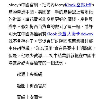
Macy’s中國官網，把海內Macy
Klook 富邦J卡
‘s
產物帶進中國，美國第一手的產物配上當地化
的辦事，讓花費者能享用更好的價錢、產物與
辦事。假如梅西百貨真的做到了這一點，或許
明天在中國為難局勢
Klook 永豐 大衛卡 daway
就不會存在了。貿促會研討院國際商業研討部
主任趙萍說，“洋為頂用”實在是賽中申明鵲起。
但是，他缺少教導——初中結業前就輟在中國市
場安身必需要遵守的一個法例。
起源｜央廣網
題圖｜梅西官網
責編｜安圖生