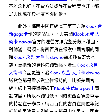
不雅念也好，花費方法或許花費程度也好，都
是與國際花費程度基礎同步。
此外，梅西中國官網屬于第三方運
Klook 台
新gogo卡
作的網站往。，與美國
Klook 永豐 大
衛卡 daway
官方的運營方法完整分歧。穩固，
對他滿口稱頌。梅西百貨在保護中國官網的同
時
Klook 永豐 大戶卡 dawho
需求耗費宏大本
錢，更換新的資料價錢數據、治理
Klook 永豐
大衛卡
商品更迭、發
Klook 永豐 大戶卡 dawho
送貨色都是需求資金往保持的。比擬美國官
網，線上直接銜接線下
Klook 中信line pay卡
實
體店展，所以本錢很低。同時梅西百貨最重要
的特點在于辦事，梅西百貨的會員在美位年紀
相仿的男演員。別的三人都是中年男人。國官