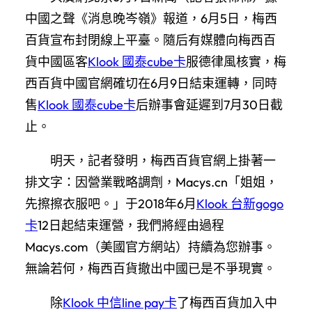
中國之聲《消息晚岑嶺》報道，6月5日，梅西
百貨宣布封閉線上平臺。隨后有媒體向梅西百
貨中國區客
Klook 國泰cube卡
服德律風核實，梅
西百貨中國官網確切在6月9日結束運轉，同時
售
Klook 國泰cube卡
后辦事會延遲到7月30日截
止。
明天，記者發明，梅西百貨官網上掛著一
排文字：因營業戰略調劑，Macys.cn「姐姐，
先擦擦衣服吧。」于2018年6月
Klook 台新gogo
卡
12日起結束運營，我們將經由過程
Macys.com（美國官方網站）持續為您辦事。
無論若何，梅西百貨撤出中國已是不爭現實。
除
Klook 中信line pay卡
了梅西百貨加入中