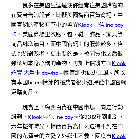
良多在美國生涯過或許經常往美國購物的
花費者告知記者，比擬美國梅西百貨商場，中
國官網的產物有不小的差異
Klook 中信line pay
卡
，美國商場里衣服、包、鞋、飾品、家具等
商品琳瑯滿目，而中國官網上的服裝較多，格
式也絕對較老，更主要的是，被同質化之后很
難選到本身心儀的產物，再加上價錢方面
Klook
永豐 大戶卡 dawho
中國官網也缺少上風。所以
有本國brand情節的花費者很少選擇從中國官網
選購商品。
現實上，梅西百貨在中國市場一向是行動
維艱，
Klook 中信line pay卡
從2012年到此刻，
六年擺佈時光，梅西百貨為什么還得不到在中
國的花費者的喜愛？外鄉化不敷？國度市
Klook