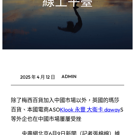
線上平臺
ADMIN
2025 年 4 月 12 日
除了梅西百貨加入中國市場以外，英國的瑪莎
百貨、本國電商ASO
Klook 永豐 大衛卡 daway
S
等外企也在中國市場屢屢受挫
央廣網北京6月9日新聞（記者張棉棉）據