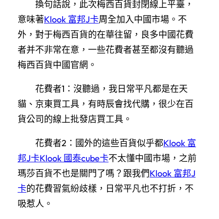
換句話說，此次梅西百貨封閉線上平臺，
意味著
Klook 富邦J卡
周全加入中國市場。不
外，對于梅西百貨的在華往留，良多中國花費
者并不非常在意，一些花費者甚至都沒有聽過
梅西百貨中國官網。
花費者1：沒聽過，我日常平凡都是在天
貓、京東買工具，有時辰會找代購，很少在百
貨公司的線上批發店買工具。
花費者2：國外的這些百貨似乎都
Klook 富
邦J卡
Klook 國泰cube卡
不太懂中國市場，之前
瑪莎百貨不也是關門了嗎？跟我們
Klook 富邦J
卡
的花費習氣紛歧樣，日常平凡也不打折，不
吸惹人。