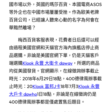
國市場以外，英國的瑪莎百貨、本國電商ASOS
等外企也在中國市場屢屢受挫。作為歐美老牌
百貨公司，已經讓人聽來心動的名字為何會在
華黯然離場？
梅西百貨客服表現，花費者日后還可以經
由過程美國官網和天貓官方海內旗艦店停止商
品選購。非論是美國官網下單，仍是天貓客戶
端選購
Klook 永豐 大衛卡 daway
，所選的商品
均從美國發貨。官網顯示，在線徵詢辦事截止
時光：2018年6月29日18點，400德律風辦事截
止時光：20
Klook 富邦J卡
18年7月3
Klook 永豐
大戶卡 dawho
1日18點，非論是在線徵詢仍是
400德律風辦事都是僅處置售后題目。