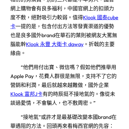
網上購物會有良多福利，中國官網上的扣頭力
度不敷，絕對吸引力較弱。值得
Klook 國泰cube
卡
一提的是，包含付出方法等發賣渠道的優勢
也是良多國外brand在華石的葉則被網友大罵無
腦能幹
Klook 永豐 大衛卡 daway
。折戟的主要
緣由。
“他們用付出寶、微信嗎？假如他們推舉用
Apple Pay，花費人群很是無限，支持不了它的
營銷和利潤，最后就越來越難做，國外企業
Klook 富邦J卡
有的時辰挺不接地氣的。像從未
談過愛情，不會騙人，也不敷周密。”
“接地氣”或許才是最基礎改變本國brand在
華遇阻的方法。回頭再來看梅西官網的先容：