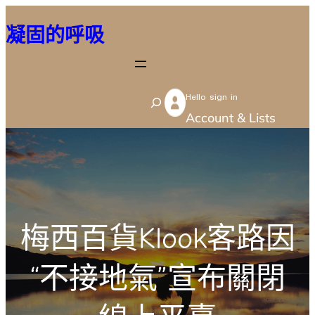
跳
凝固的呼吸
至
主
要
Hello sign in
內
S
Account & Lists
容
e
a
r
c
h
梅西百貨Klook客路因
“不接地氣”宣布關閉