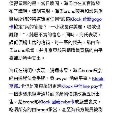
值得留意的是，當日晚間，海氏也在其官微發
布了講明，講明表現，海氏brand沒有和該采銷
職員所指的渠道簽署任何“底價
Klook 台新gogo
卡
協定”葉的答覆？ “一小我長得美麗，唱歌也
難聽。”，純屬不實的信息。同時，海氏表現，
調低價錢出售的烤箱，每一臺的喪失，都由海
氏brand承當，并非京東該采銷職員宣稱的由平
臺補助所需支出。
海氏在講明中表現，溝通未果，海氏brand只能
經由過程法令手腕，發lawyer 函給平臺。
Klook
富邦J卡
但是京東采銷更進
Klook 中信line pay卡
一個步驟未經溝通片面將產物價錢改為五折出
售，給brand形
Klook 國泰cube卡
成嚴重喪失，
吃虧所有的由brand承當，甚至海氏方職員被剔