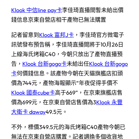
Klook 中信line pay卡
李佳琦直播間暫未給出價
錢信息京東自營店相干產物已無法購置
記者留意到
Klook 富邦J卡
，李佳琦官方微電子
訊號發布預告稱，李佳琦直播間將于10月26日
上線海氏烤箱C40，今朝只放出了產物直播預
告，
Klook 台新gogo卡
未給出任
Klook 台新gogo
卡
何價錢信息。該產物今朝在天貓旗艦店扣頭
價為744元，產物海報顯示“年夜促得手價不
Klook 國泰cube卡
高于669”，在京東旗艦店售
價為699元，在京東自營店售價為3
Klook 永豐
大衛卡 daway
49.5元。
不外，標價349.5元的海氏烤箱C40產物今朝已
無法在京東自營店購置。記者調換多個收貨地