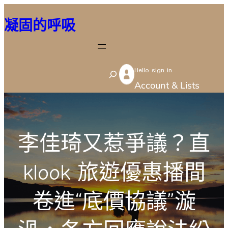
跳
凝固的呼吸
至
主
要
Hello sign in
內
S
Account & Lists
容
e
a
r
李佳琦又惹爭議？直
c
h
klook 旅遊優惠播間
卷進“底價協議”漩