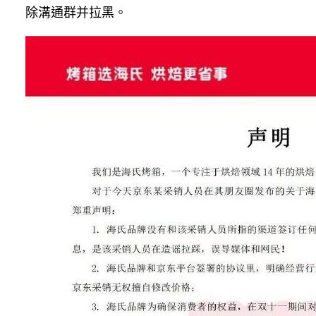
除溝通群并拉黑。