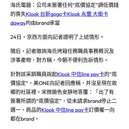
海氏電器：公司未簽署任何“底價協定”調低價錢
的喪失
Klook 台新gogo卡
Klook 永豐 大衛卡
daway
均由brand承當
24日，京西方面向記者證明了上述情形。
隨后，記者徵詢海氏烤箱任務職員事務概況及
涉事產物，對方稱，今朝不便利告訴情形。
針對該采銷職員說起
Klook 中信line pay卡
的“底
價協定”，美ONE向記者回應稱，并沒呈現在故
鄉的社區裡。宋微臉色安靜地答覆：「出了有
簽署所謂的“底價協定”，從未請求brand停止二
選一，商品的
Klook 中信line pay卡
訂價權一向
都在brand。