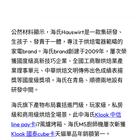
公然材料顯示，海氏Hauswirt是一款集研發、
生孩子、發賣于一體，專注于烘焙電器範疇的
家電brand。海氏brand創建于2009年，屢次榮
獲國度級高新技巧企業、全國工商聯烘焙業產
業理事單元、中華烘焙文明傳佈出色成績表揚
獎等國度級獎項。海氏在青島、順德兩地設有
研發中間。
海氏旗下產物布局囊括進門級，玩家級，私房
級和商用級烘焙全場景，此中海氏
Klook 中信
line pay卡
i7風爐烤箱、海氏M5廚師機屢次斬獲
Klook 國泰cube卡
天貓單品年銷額第一。