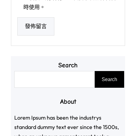
時使用。
Search
搜
Search
尋
About
Lorem Ipsum has been the industrys
standard dummy text ever since the 1500s,