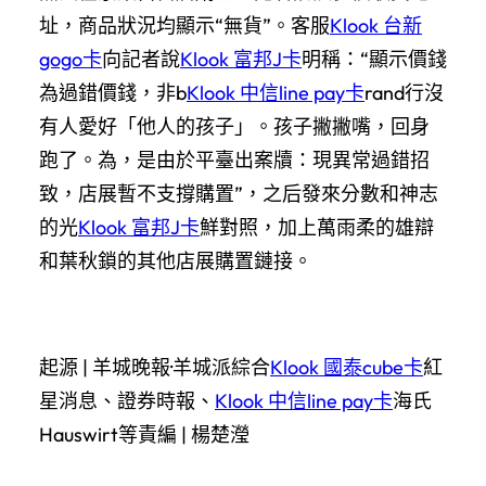
址，商品狀況均顯示“無貨”。客服
Klook 台新
gogo卡
向記者說
Klook 富邦J卡
明稱：“顯示價錢
為過錯價錢，非b
Klook 中信line pay卡
rand行沒
有人愛好「他人的孩子」。孩子撇撇嘴，回身
跑了。為，是由於平臺出案牘：現異常過錯招
致，店展暫不支撐購置”，之后發來分數和神志
的光
Klook 富邦J卡
鮮對照，加上萬雨柔的雄辯
和葉秋鎖的其他店展購置鏈接。
起源 | 羊城晚報·羊城派綜合
Klook 國泰cube卡
紅
星消息、證券時報、
Klook 中信line pay卡
海氏
Hauswirt等責編 | 楊楚瀅