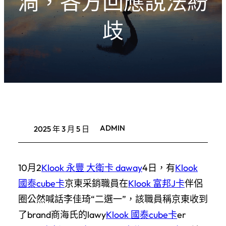
渦，各方回應說法紛
歧
ADMIN
2025 年 3 月 5 日
10月2
Klook 永豐 大衛卡 daway
4日，有
Klook
國泰cube卡
京東采銷職員在
Klook 富邦J卡
伴侶
圈公然喊話李佳琦“二選一”，該職員稱京東收到
了brand商海氏的lawy
Klook 國泰cube卡
er