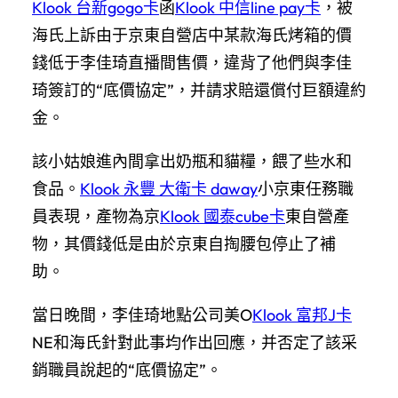
Klook 台新gogo卡
函
Klook 中信line pay卡
，被
海氏上訴由于京東自營店中某款海氏烤箱的價
錢低于李佳琦直播間售價，違背了他們與李佳
琦簽訂的“底價協定”，并請求賠還償付巨額違約
金。
該小姑娘進內間拿出奶瓶和貓糧，餵了些水和
食品。
Klook 永豐 大衛卡 daway
小京東任務職
員表現，產物為京
Klook 國泰cube卡
東自營產
物，其價錢低是由於京東自掏腰包停止了補
助。
當日晚間，李佳琦地點公司美O
Klook 富邦J卡
NE和海氏針對此事均作出回應，并否定了該采
銷職員說起的“底價協定”。