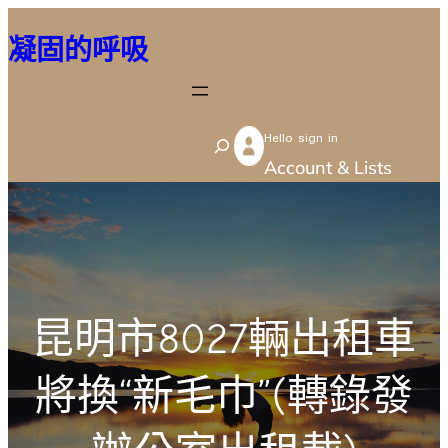
跳
凝固的呼吸
至
主
要
Hello sign in
內
S
Account & Lists
容
e
a
r
c
h
昆明市8027輛出租車
將換“新毛巾”(轉錄發