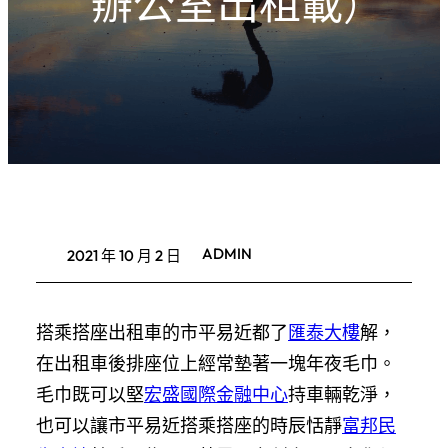
辦公室出租載)
ADMIN
2021 年 10 月 2 日
搭乘搭座出租車的市平易近都了
匯泰大樓
解，
在出租車後排座位上經常墊著一塊年夜毛巾。
毛巾既可以堅
宏盛國際金融中心
持車輛乾淨，
也可以讓市平易近搭乘搭座的時辰恬靜
富邦民