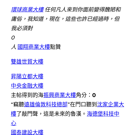
環球商業大樓
任何凡人來到你面前變得醜陋和
庸俗，我知道，現在，這些也許已經過時，但
我必須對
0
人
國翔商業大樓
點贊
雙雄世貿大樓
昇陽立都大樓
中央金融大樓
主帖得到的海
振興商業大樓
角分：
0
“竊聽
遠雄倫敦科技總部
”在門口聽到
沈家企業大
樓
了敲門聲，這是未來的魯漢。
海德堡科技中
心
國泰建設大樓