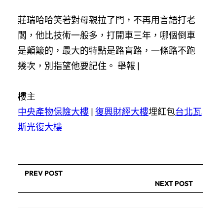
莊瑞哈哈笑著對母親拉了門，不再用言語打老
闆，他比技術一般多，打開車三年，哪個倒車
是顛簸的，最大的特點是路盲路，一條路不跑
幾次，別指望他要記住。 舉報 |
樓主
中央產物保險大樓
|
復興財經大樓
埋紅包
台北瓦
斯光復大樓
PREV POST
NEXT POST