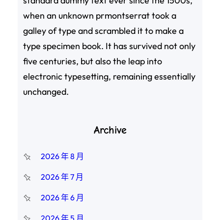
standard dummy text ever since the 1500s,
when an unknown prmontserrat took a
galley of type and scrambled it to make a
type specimen book. It has survived not only
five centuries, but also the leap into
electronic typesetting, remaining essentially
unchanged.
Archive
2026 年 8 月
2026 年 7 月
2026 年 6 月
2026 年 5 月