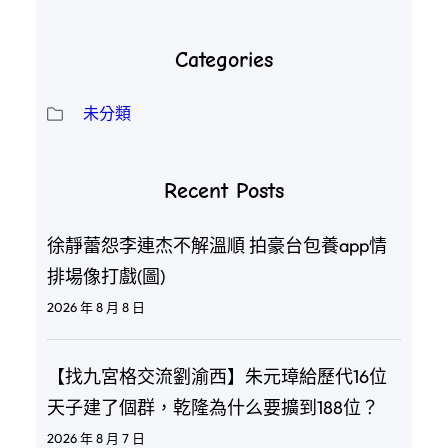
Categories
未分類
Recent Posts
徐靜蕾怨李連杰不解溫順 拍豪台包養app情
排場像打戲(圖)
2026 年 8 月 8 日
【找九宮格交流劉渝西】朱元璋給歷代16位
天子建了個群，乾隆為什么要擴到188位？
2026 年 8 月 7 日