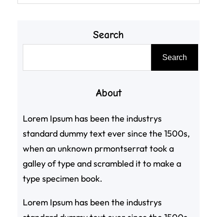
Search
搜
Search
尋
About
Lorem Ipsum has been the industrys
standard dummy text ever since the 1500s,
when an unknown prmontserrat took a
galley of type and scrambled it to make a
type specimen book.
Lorem Ipsum has been the industrys