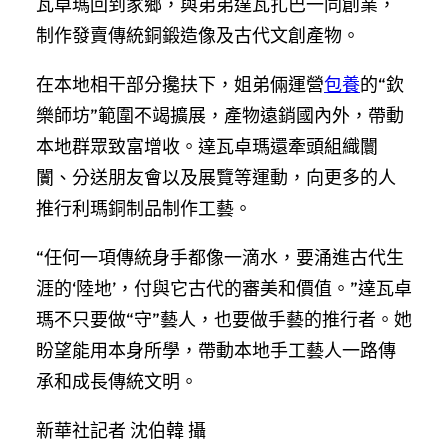
瓦卓瑪回到家鄉，與弟弟達瓦扎巴一同創業，
制作發賣傳統銅鍛造像及古代文創產物。
在本地相干部分攙扶下，姐弟倆運營
包養
的“欽
樂師坊”範圍不竭擴展，產物遠銷國內外，帶動
本地群眾致富增收。達瓦卓瑪還牽頭組織闤
闠、分送朋友會以及展覽等運動，向更多的人
推行利瑪銅制品制作工藝。
“任何一項傳統身手都像一滴水，要涌進古代生
涯的‘陸地’，付與它古代的審美和價值。”達瓦卓
瑪不只要做“守”藝人，也要做手藝的推行者。她
盼望能用本身所學，帶動本地手工藝人一路傳
承和成長傳統文明。
新華社記者 沈伯韓 攝