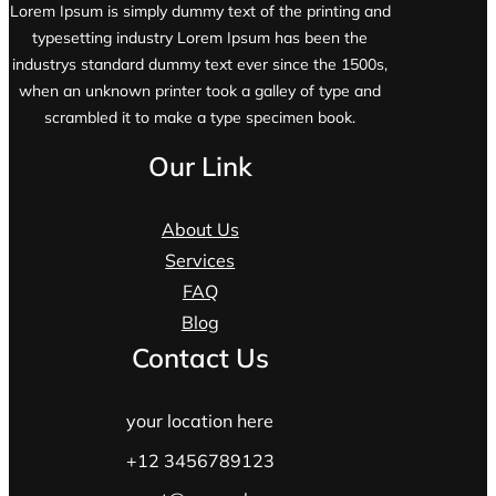
Lorem Ipsum is simply dummy text of the printing and
typesetting industry Lorem Ipsum has been the
industrys standard dummy text ever since the 1500s,
when an unknown printer took a galley of type and
scrambled it to make a type specimen book.
Our Link
About Us
Services
FAQ
Blog
Contact Us
your location here
+12 3456789123