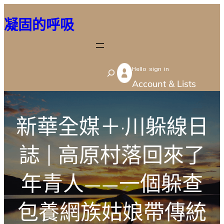
跳
凝固的呼吸
至
主
要
Hello sign in
內
S
Account & Lists
容
e
a
r
新華全媒＋·川躲線日
c
誌 | 高原村落回來了
h
年青人——一個躲查
包養網族姑娘帶傳統