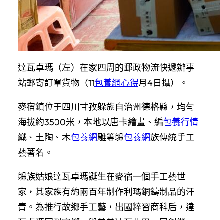
達瓦卓瑪（左）在家四周的郵政物流快遞辦事
站郵寄訂單貨物（11
包養網心得
月4日攝）。
麥宿鎮位于四川甘孜躲族自治州德格縣，均勻
海拔約3500米，本地以唐卡繪畫、編
包養行情
織、土陶、木
包養網
雕等躲
包養網
族傳統手工
藝著名。
躲族姑娘達瓦卓瑪誕生在麥宿一個手工藝世
家，其家族有約兩百年制作利瑪銅鑄制品的汗
青。為推行故鄉手工藝，出國粹習商科后，達