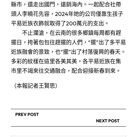
縣市，還走出國門，遠銷海內。一起配合社帶
頭人李曉花先容，2024年她的公司僅靠生孩子
平易近族衣飾就取得了200萬元的支出。
不止瀾滄，在云南的很多鄉鎮每周都有趕
擺日，挎著包包往趕擺的人們，“擺”出了多平易
近族融會的景致，也“擺”出了村落復興的春天。
多彩的紋樣在這里各美其美，各平易近族在集
市里不竭來往交通融合，配合迎接新春到來。
（本報記者王賢思）
PREV POST
NEXT POST