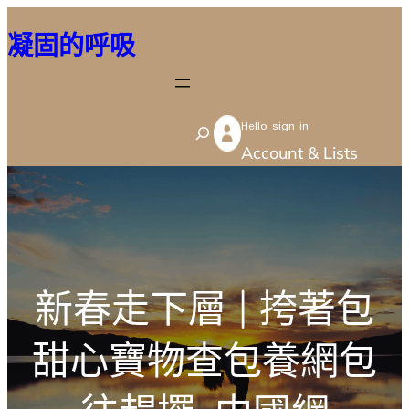
跳
凝固的呼吸
至
主
要
Hello sign in
內
S
Account & Lists
容
e
a
r
c
h
新春走下層 | 挎著包
甜心寶物查包養網包