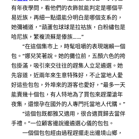
有年夜學問，看他們的衣飾就能判定是哪個平
易近族，再細一點還能分明白是哪個支系的，
她彌補道，“葫蘆包球球是拉祜族，白粉繡包是
哈尼族，繁複流蘇是傣族……”
“在這個集市上，時髦咀嚼的表現端賴一個
包。”娜兒笑著說。她的攤位前，五顏六色的挎
包掛滿，吸引來交往往的趕集人立足遴選。她
先容道，近兩年來生意特殊好，不止當地人愛
好這些包包，外埠來的游客也愛好，“最多一天
能賣幾十個包，有人特地為了買包來趕瀾滄年
夜集，還懷孕在國外的人專門托當地人代購。”
“這個包既都雅又適用，很合適買歸去當伴
手禮。”一位顧客邊說邊遴選心儀的包包。
一個個包包經由過程趕擺走出邊境山鄉，