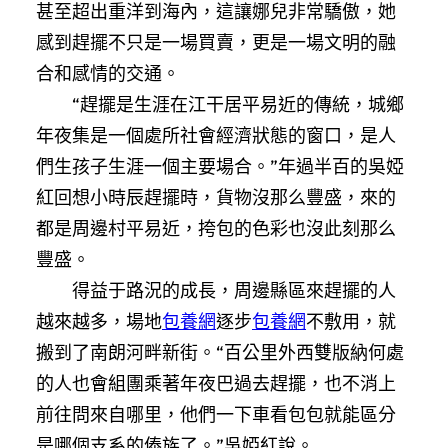
甚至超出重洋到海內，這讓娜兒非常驕傲，她
感到趕擺不只是一場買賣，更是一場文明的融
合和感情的交通。
“趕擺是生涯在江干居平易近的傳統，城鄉
年夜集是一個處所社會經濟狀態的窗口，是人
們生孩子生涯一個主要場合。”年過半百的吳婭
紅回想小時辰趕擺時，貨物沒那么豐盛，來的
都是周邊村平易近，挎包的色彩也沒此刻那么
豐盛。
得益于路況的成長，周邊縣區來趕擺的人
越來越多，場地
包養網
逐步
包養網
不敷用，就
搬到了南朗河畔新街。“百公里外西雙版納何處
的人也會組團乘著年夜巴過去趕擺，也不消上
前往問來自哪里，他們一下車看包包就能區分
是哪個支系的傣族了。”吳婭紅說。