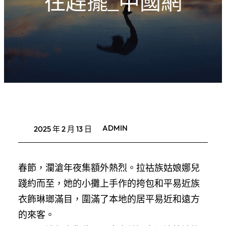
往趕擺_中國網
ADMIN
2025 年 2 月 13 日
春節，瀾滄年夜集額外熱烈。拉祜族姑娘娜兒
踐約而至，她的小攤上手作的挎包和平易近族
衣飾琳瑯滿目，圍滿了本地的居平易近和遠方
的來客。