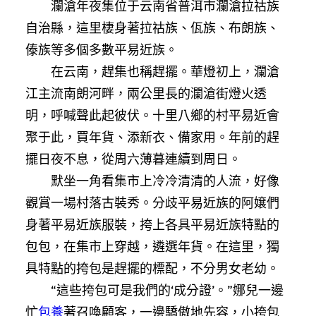
瀾滄年夜集位于云南省普洱市瀾滄拉祜族
自治縣，這里棲身著拉祜族、佤族、布朗族、
傣族等多個多數平易近族。
在云南，趕集也稱趕擺。華燈初上，瀾滄
江主流南朗河畔，兩公里長的瀾滄街燈火透
明，呼喊聲此起彼伏。十里八鄉的村平易近會
聚于此，買年貨、添新衣、備家用。年前的趕
擺日夜不息，從周六薄暮連續到周日。
默坐一角看集市上冷冷清清的人流，好像
觀賞一場村落古裝秀。分歧平易近族的阿嬢們
身著平易近族服裝，挎上各具平易近族特點的
包包，在集市上穿越，遴選年貨。在這里，獨
具特點的挎包是趕擺的標配，不分男女老幼。
“這些挎包可是我們的‘成分證’。”娜兒一邊
忙
包養
著召喚顧客，一邊驕傲地先容，小挎包