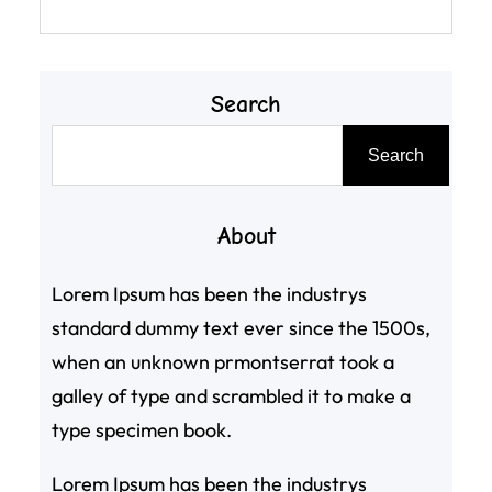
Search
搜
Search
尋
About
Lorem Ipsum has been the industrys
standard dummy text ever since the 1500s,
when an unknown prmontserrat took a
galley of type and scrambled it to make a
type specimen book.
Lorem Ipsum has been the industrys