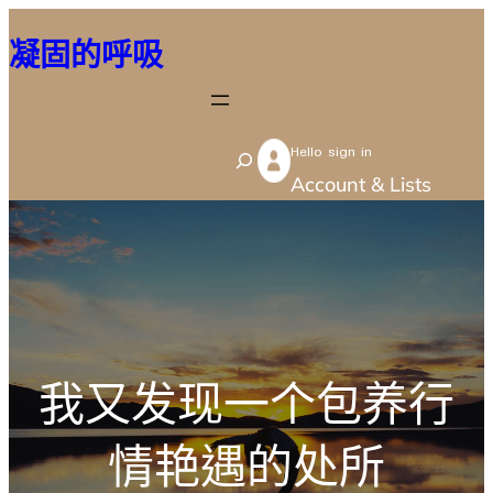
跳
凝固的呼吸
至
主
要
Hello sign in
內
S
Account & Lists
容
e
a
r
c
h
我又发现一个包养行
情艳遇的处所