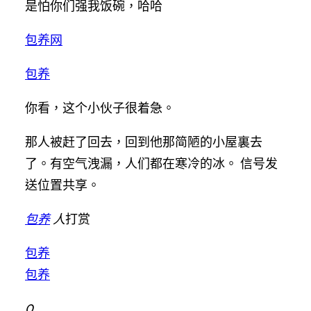
是怕你们强我饭碗，哈哈
包养网
包养
你看，这个小伙子很着急。
那人被赶了回去，回到他那简陋的小屋裏去
了。有空气洩漏，人们都在寒冷的冰。 信号发
送位置共享。
包养
人
打赏
包养
包养
0