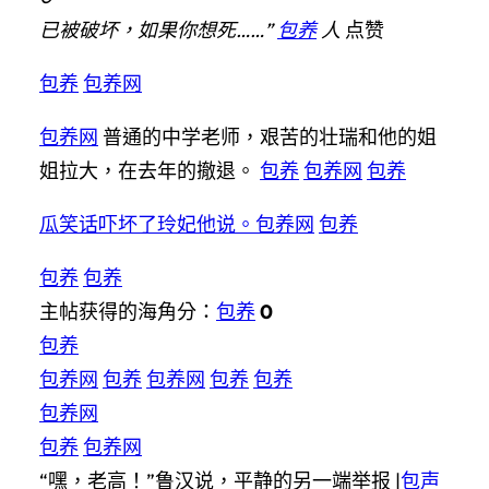
已被破坏，如果你想死……”
包养
人
点赞
包养
包养网
包养网
普通的中学老师，艰苦的壮瑞和他的姐
姐拉大，在去年的撤退。
包养
包养网
包养
瓜笑话吓坏了玲妃他说。包养网
包养
包养
包养
主帖获得的海角分：
包养
0
包养
包养网
包养
包养网
包养
包养
包养网
包养
包养网
“嘿，老高！”鲁汉说，平静的另一端举报 |
包声