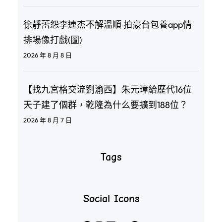
徐靜蕾怨李連杰不解溫順 拍豪台包養app情
排場像打戲(圖)
2026 年 8 月 8 日
【找九宮格交流劉渝西】朱元璋給歷代16位
天子建了個群，乾隆為什么要擴到188位？
2026 年 8 月 7 日
Tags
Social Icons