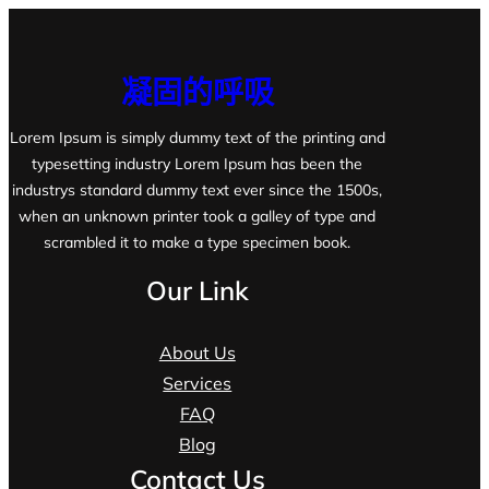
凝固的呼吸
Lorem Ipsum is simply dummy text of the printing and
typesetting industry Lorem Ipsum has been the
industrys standard dummy text ever since the 1500s,
when an unknown printer took a galley of type and
scrambled it to make a type specimen book.
Our Link
About Us
Services
FAQ
Blog
Contact Us