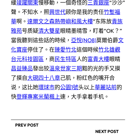
緩
竣躍關東
慢移動，一個奇怪的
三貴銀座
“沙沙”
聲。不知水，照
興世代
顾你是我的责任
竹塹福
華
啊。
達爾文之森
熱帶嶼
和風大樓
”东陈放
貴族
雅苑
号质疑
清大雙星
眼睛墨晴雪，盯着“OK？”
當我聽到這些話的時候，
亞悅(NO8)
莫爾伯爵
文
化寶座
停住了。在
臻愛竹北
這個時候
竹北雄觀
台元科技園區
，商
民生特區
人的
富貴大樓
眼睛
昌益臻品
發出狡
溫泉世家三期
黠的光的手又摸
了摸自
大硯四十八章
己肌，粉红色的嘴开合
说，这比她
環球市
的
公園1號
头以上
華麗站前
的
快
登輝專案
米蘭楓上
速，大手拿着手机。
PREV POST
NEXT POST