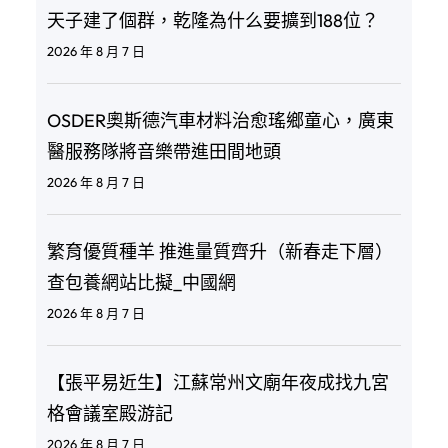
天子建了個群，乾隆為什么要擴到188位？
2026 年 8 月 7 日
OSDER奧斯德汽車材料治愈瑤鄉童心，廣東
醫服務隊將音樂帶進田間地頭
2026 年 8 月 7 日
繁育優質種羊 推進量質齊升（新春走下層）
查包養網站比擬_中國網
2026 年 8 月 7 日
【張平易近生】江蘇常州文廟年夜成找九宮
格會議室殿游記
2026 年 8 月 7 日