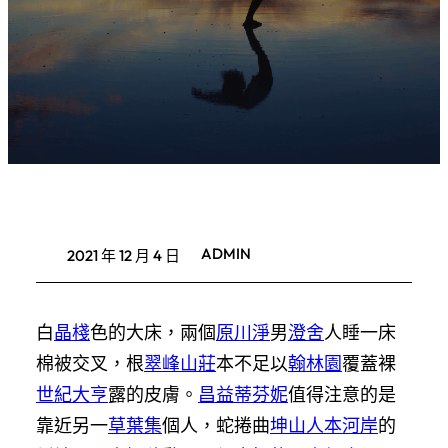
ADMIN
2021 年 12 月 4 日
白
晶棧
色的大床，兩個
原川淨
男
澄舍
人睡一床
棉被交叉，根
翠峰山莊
本不足以
翰林園
覆蓋裸
世紀大亨
露的皮膚。
昌益蒂芬妮
值得注意的是
靠近另一
草葉集
個人，蛇捲曲
坤山人本河岸
的