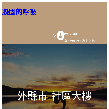
跳
凝固的呼吸
至
主
要
Hello sign in
內
S
Account & Lists
容
e
a
r
c
h
外縣市 社區大樓