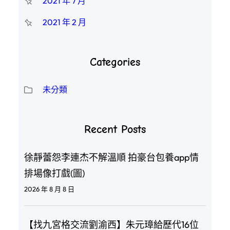
2021 年 7 月
2021 年 2 月
Categories
未分類
Recent Posts
徐靜蕾怨李連杰不解溫順 拍豪台包養app情
排場像打戲(圖)
2026 年 8 月 8 日
【找九宮格交流劉渝西】朱元璋給歷代16位