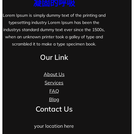
凝固的呼吸
Lorem Ipsum is simply dummy text of the printing and
typesetting industry Lorem Ipsum has been the
industrys standard dummy text ever since the 1500s,
when an unknown printer took a galley of type and
scrambled it to make a type specimen book.
Our Link
About Us
Services
FAQ
Blog
Contact Us
your location here