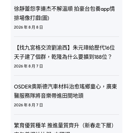
徐靜蕾怨李連杰不解溫順 拍豪台包養app情
排場像打戲(圖)
2026 年 8 月 8 日
【找九宮格交流劉渝西】朱元璋給歷代16位
天子建了個群，乾隆為什么要擴到188位？
2026 年 8 月 7 日
OSDER奧斯德汽車材料治愈瑤鄉童心，廣東
醫服務隊將音樂帶進田間地頭
2026 年 8 月 7 日
繁育優質種羊 推進量質齊升（新春走下層）