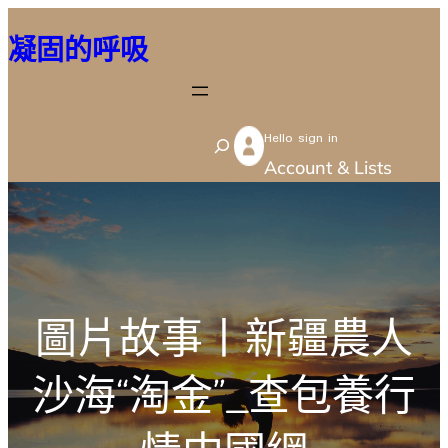
跳
凝固的呼吸
至
主
要
Hello sign in
內
S
Account & Lists
容
e
a
r
c
h
圖片故事丨新疆農人
沙海“淘金”_查包養行