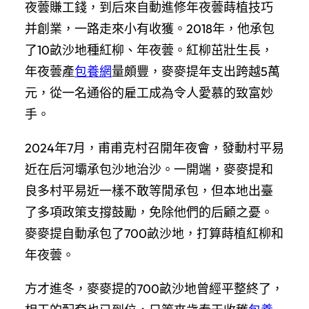
夜蕓賺工錢，到后來自動進修年夜蕓蒔植技巧
并創業，一路走來小有收獲。2018年，他承包
了10畝沙地種紅柳、年夜蕓。紅柳茁壯生長，
年夜蕓產
包養網
量頗豐，麥麥提年支出跨越5萬
元，從一名通俗的雇工成為令人愛慕的致富妙
手。
2024年7月，甫甫克村召開年夜會，發動村平易
近在后河壩承包沙地治沙。一開端，麥麥提和
良多村平易近一樣不敢等閒承包，但本地出臺
了多項政策支撐鼓勵，免除他們的后顧之憂。
麥麥提自動承包了700畝沙地，打算蒔植紅柳和
年夜蕓。
方才進冬，麥麥提的700畝沙地曾經平整終了，