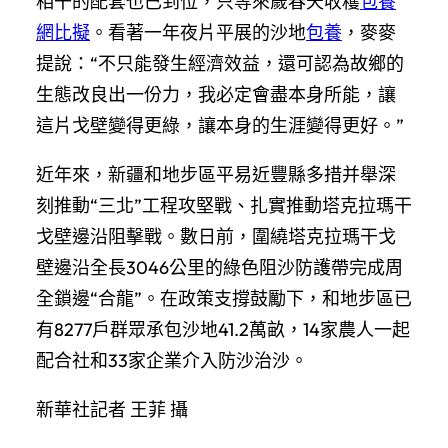
相干的配套也已到位，只等來歲春天收穫
包養
網比擬
。看著一年夜片平展的沙地
包養
，麥麥
提說：“不只能發生經濟效益，還可認為故鄉的
生態改良出一份力，我必定會盡本身所能，讓
這片戈壁變得更綠，讓本身的生涯變得更好。”
近年來，新疆和地步區平易近豐縣多措并舉深
刻推動“三北”工程攻堅戰、扎實推動塔克拉瑪干
戈壁邊沿阻擊戰。數日前，圍繞塔克拉瑪干戈
壁邊沿全長3046公里的綠色阻沙防護帶完成周
全鎖邊“合龍”。在政策支撐鼓勵下，和地步區已
有8277戶群眾承包沙地41.2萬畝，14家農人一起
配合社和33家企業介入防沙治沙。
新華社記者 王菲 攝