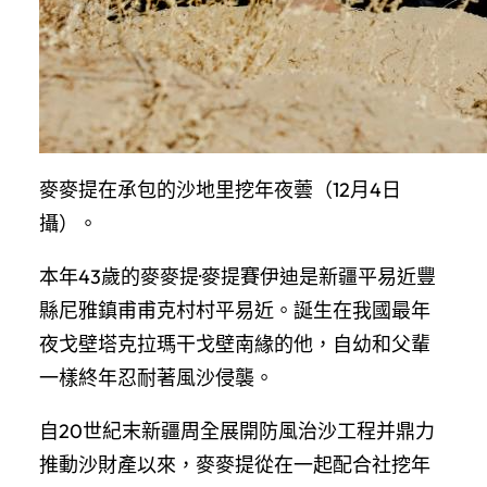
麥麥提在承包的沙地里挖年夜蕓（12月4日
攝）。
本年43歲的麥麥提·麥提賽伊迪是新疆平易近豐
縣尼雅鎮甫甫克村村平易近。誕生在我國最年
夜戈壁塔克拉瑪干戈壁南緣的他，自幼和父輩
一樣終年忍耐著風沙侵襲。
自20世紀末新疆周全展開防風治沙工程并鼎力
推動沙財產以來，麥麥提從在一起配合社挖年