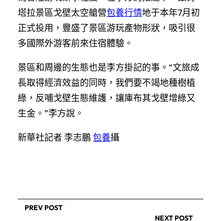
塔拉景區戈壁太空艙營
包養行情
地于本年7月初
正式投用，豐盛了景區游玩產物形狀，吸引很
多國際外游客前來住宿體驗。
景區和周邊的生態也是李方掛記的事。“文旅成
長取得經濟效益的同時，我們要不竭地種樹植
綠，反哺戈壁生態維護，讓庫布其戈壁增綠又
生金。”李方說。
新華社記者 李志鵬
包養
攝
PREV POST
NEXT POST