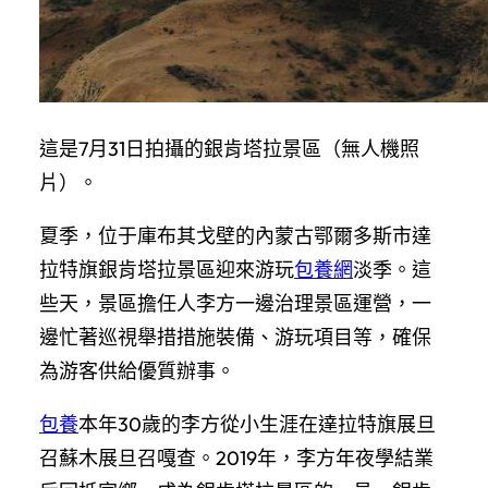
這是7月31日拍攝的銀肯塔拉景區（無人機照
片）。
夏季，位于庫布其戈壁的內蒙古鄂爾多斯市達
拉特旗銀肯塔拉景區迎來游玩
包養網
淡季。這
些天，景區擔任人李方一邊治理景區運營，一
邊忙著巡視舉措措施裝備、游玩項目等，確保
為游客供給優質辦事。
包養
本年30歲的李方從小生涯在達拉特旗展旦
召蘇木展旦召嘎查。2019年，李方年夜學結業