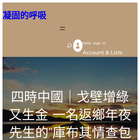
跳
凝固的呼吸
至
主
要
Hello sign in
內
S
Account & Lists
容
e
a
r
c
四時中國｜戈壁增綠
h
又生金 一名返鄉年夜
先生的“庫布其情查包