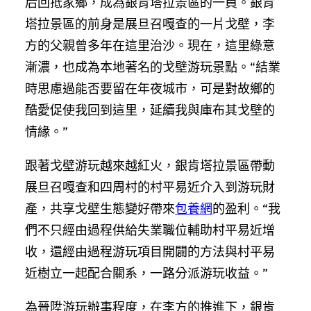
后回抵家鄉，成為銀肯塔拉景區的一員。銀肯
塔拉景區的前身是展旦召嘎查的一片戈壁，李
方的父親曾多年在這里治沙。現在，這里綠意
漸濃，也成為本地著名的戈壁游玩景點。“結業
時思慮過能否要留在年夜城市，可是對故鄉的
酷愛促使我回到這里，延續我與庫布其戈壁的
情緣。”
跟著戈壁游玩越來越紅火，銀肯塔拉景區帶動
展旦召嘎查和四周村的村平易近介入到游玩財
產，共享戈壁生態變好帶來
包養網
的盈利。“我
們不只經由過程供給失業職位輔助村平易近增
收，還經由過程游玩項目開闢的方法與村平易
近樹立一起配合關系，一路分派游玩收益。”
為晉陞游玩辦事程度，在李方的推進下，銀肯