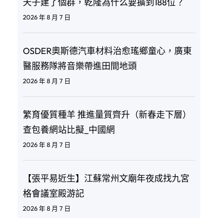
天子建了個群，乾隆為什么要擴到188位？
2026 年 8 月 7 日
OSDER奧斯德汽車材料治愈瑤鄉童心，廣東
醫服務隊將音樂帶進田間地頭
2026 年 8 月 7 日
繁育優質種羊 推進量質齊升（新春走下層）
查包養網站比擬_中國網
2026 年 8 月 7 日
【張平易近生】江蘇常州文廟年夜成找九宮
格會議室殿游記
2026 年 8 月 7 日