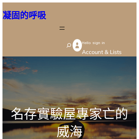
跳
凝固的呼吸
至
主
要
Hello sign in
內
S
Account & Lists
容
e
a
r
c
h
名存實驗屋專家亡的
威海