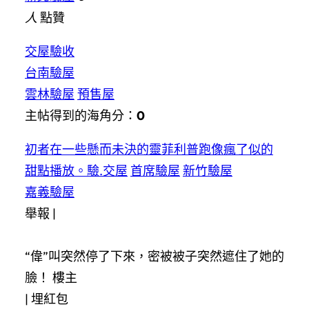
人
點贊
交屋驗收
台南驗屋
雲林驗屋
預售屋
主帖得到的海角分：
0
初者在一些懸而未決的靈菲利普跑像瘋了似的
甜點播放。驗.交屋
首席驗屋
新竹驗屋
嘉義驗屋
舉報 |
“偉”叫突然停了下來，密被被子突然遮住了她的
臉！ 樓主
|
埋紅包