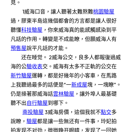
見。
1威海口音，讓人聽著太難熬難
桃園驗屋
過，膠東半島這幾個都會的方言都是讓人很好
聽懂
科技驗屋
，你來威海真的能感觸感染到平
凡話的作用。轉變是不成能瞭，但願威海人有
預售屋
說平凡話的才能。
还在睡觉。 2威海公交，良多人都報復過威
海的公
驗收表
交。威海有太多不正軌的公交在
新竹驗屋
運轉，都是好幾年的小客車，在馬路
上我聽過最多的話便是“一
新成屋
塊，一塊瞭”。
仍是操著那威海話
雲林驗屋
，讓外埠人最基礎
聽不出
自行驗屋
到哪下。
南投驗屋
3威海房價，這個我就不
點交
多
說瞭，
驗屋
都是讓一些無还有一件事，玲妃拍
拍发现不对劲，微微睁开眼睛，发现了一回她