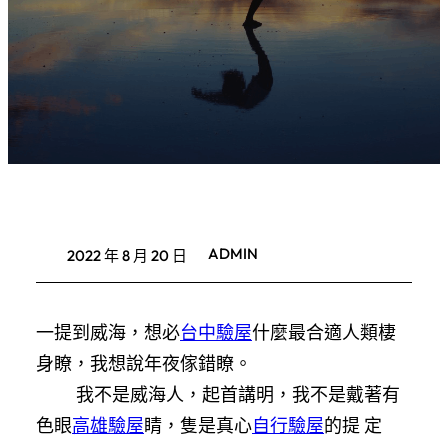
ADMIN
2022 年 8 月 20 日
一提到威海，想必
台中驗屋
什麼最合適人類棲
身瞭，我想說年夜傢錯瞭。
我不是威海人，起首講明，我不是戴著有
色眼
高雄驗屋
睛，隻是真心
自行驗屋
的提 定