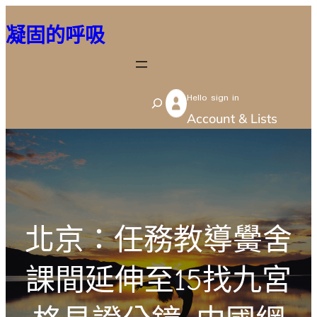
跳
凝固的呼吸
至
主
要
Hello sign in
內
S
Account & Lists
容
e
a
r
c
h
北京：任務教導黌舍
課間延伸至15找九宮