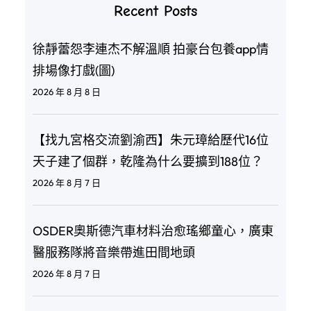
Recent Posts
徐靜蕾怨李連杰不解溫順 拍豪台包養app情
排場像打戲(圖)
2026 年 8 月 8 日
【找九宮格交流劉渝西】朱元璋給歷代16位
天子建了個群，乾隆為什么要擴到188位？
2026 年 8 月 7 日
OSDER奧斯德汽車材料治愈瑤鄉童心，廣東
醫服務隊將音樂帶進田間地頭
2026 年 8 月 7 日