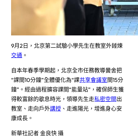
9月2日，北京第二試驗小學先生在教室外錘煉
交通
。
自本年春季學期起，北京全市任務教導黌舍把
“課間10分鐘”全體優化為“課
共享會議室
間15分
鐘”。經由過程擴容課間“能量站”，確保師生獲
得較富餘的歇息時光，領導先生走
私密空間
出
教室、走向戶外
講授
、走進陽光，增進身心安
康成長。
新華社記者 金良快 攝