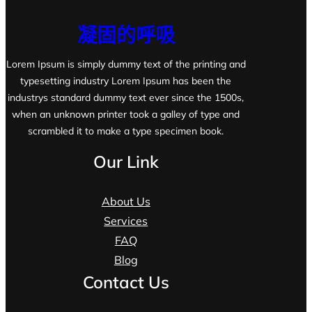
凝固的呼吸
Lorem Ipsum is simply dummy text of the printing and
typesetting industry Lorem Ipsum has been the
industrys standard dummy text ever since the 1500s,
when an unknown printer took a galley of type and
scrambled it to make a type specimen book.
Our Link
About Us
Services
FAQ
Blog
Contact Us