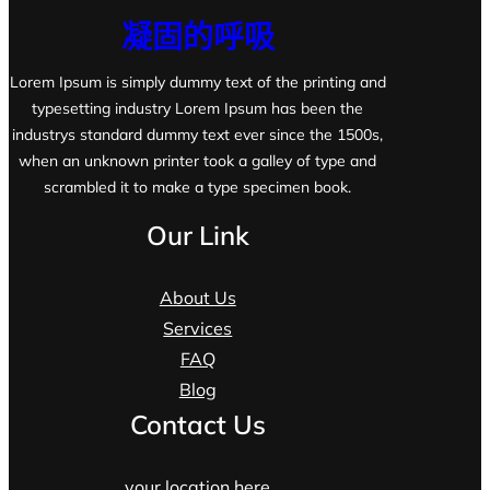
凝固的呼吸
Lorem Ipsum is simply dummy text of the printing and
typesetting industry Lorem Ipsum has been the
industrys standard dummy text ever since the 1500s,
when an unknown printer took a galley of type and
scrambled it to make a type specimen book.
Our Link
About Us
Services
FAQ
Blog
Contact Us
your location here