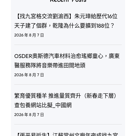
【找九宮格交流劉渝西】朱元璋給歷代16位
天子建了個群，乾隆為什么要擴到188位？
2026 年 8 月 7 日
OSDER奧斯德汽車材料治愈瑤鄉童心，廣東
醫服務隊將音樂帶進田間地頭
2026 年 8 月 7 日
繁育優質種羊 推進量質齊升（新春走下層）
查包養網站比擬_中國網
2026 年 8 月 7 日
【張平易近生】江蘇常州文廟年夜成找九宮