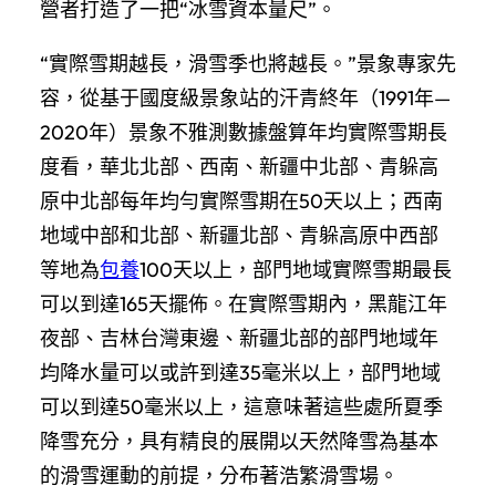
營者打造了一把“冰雪資本量尺”。
“實際雪期越長，滑雪季也將越長。”景象專家先
容，從基于國度級景象站的汗青終年（1991年—
2020年）景象不雅測數據盤算年均實際雪期長
度看，華北北部、西南、新疆中北部、青躲高
原中北部每年均勻實際雪期在50天以上；西南
地域中部和北部、新疆北部、青躲高原中西部
等地為
包養
100天以上，部門地域實際雪期最長
可以到達165天擺佈。在實際雪期內，黑龍江年
夜部、吉林台灣東邊、新疆北部的部門地域年
均降水量可以或許到達35毫米以上，部門地域
可以到達50毫米以上，這意味著這些處所夏季
降雪充分，具有精良的展開以天然降雪為基本
的滑雪運動的前提，分布著浩繁滑雪場。