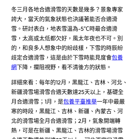
冬三月各地合適滑雪的天數是幾多？景象專家
誇大，當天的氣象狀態也決議著能否合適滑
雪。研討表白，地表雪溫為-5℃時最合適滑
雪，太高或太低都欠好，風太年夜也不可。別
的，和良多人想象中的紛歧樣，下雪的時辰紛
歧定合適滑雪，這是由於下雪時能見度會
包養
網
下降，攔阻視野，看不清後方的狀態。
詳細來看：每年的12月，黑龍江、吉林、河北、
新疆滑雪場滑雪合適天數達25天以上，基礎全
月合適滑雪；1月，是
包養平臺推舉
一年中最嚴
寒的時段，黑龍江、吉林、新疆、內蒙古、河
北的滑雪場全月合適滑雪；2月，氣象開端轉
熱，可是在新疆、黑龍江、吉林的滑雪場滑雪