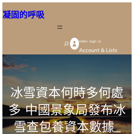
跳
凝固的呼吸
至
主
要
Hello sign in
內
S
Account & Lists
容
e
a
r
c
冰雪資本何時多何處
h
多 中國景象局發布冰
雪查包養資本數據_