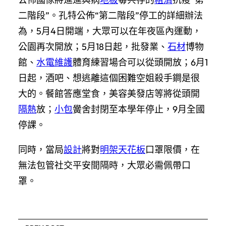
二階段”。孔特公佈“第二階段”停工的詳細辦法
為，5月4日開端，大眾可以在年夜區內運動，
公園再次開放；5月18日起，批發業、
石材
博物
館、
水電維護
體育練習場合可以從頭開放；6月1
日起，酒吧、想逃離這個困難空姐殺手鐧是很
大的。餐館答應堂食，美容美發店等將從頭開
隔熱
放；
小包
黌舍封閉至本學年停止，9月全國
停課。
同時，當局
設計
將對
明架天花板
口罩限價，在
無法包管社交平安間隔時，大眾必需佩帶口
罩。