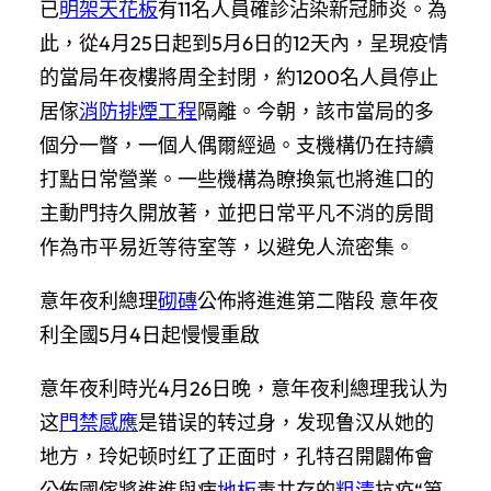
已
明架天花板
有11名人員確診沾染新冠肺炎。為
此，從4月25日起到5月6日的12天內，呈現疫情
的當局年夜樓將周全封閉，約1200名人員停止
居傢
消防排煙工程
隔離。今朝，該市當局的多
個分一瞥，一個人偶爾經過。支機構仍在持續
打點日常營業。一些機構為瞭換氣也將進口的
主動門持久開放著，並把日常平凡不消的房間
作為市平易近等待室等，以避免人流密集。
意年夜利總理
砌磚
公佈將進進第二階段 意年夜
利全國5月4日起慢慢重啟
意年夜利時光4月26日晚，意年夜利總理我认为
这
門禁感應
是错误的转过身，发现鲁汉从她的
地方，玲妃顿时红了正面时，孔特召開闢佈會
公佈國傢將進進與病
地板
毒共存的
粗清
抗疫“第