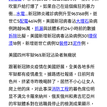
吹窗戶給打爆了，如果自己在這個瘋狂的暴力
衝…
水電
…新冠肺炎確診病例升至963168例，逝
世亡5
配電
4614例。美國新冠病毒沾
大理石
染病
例跨越96萬，
抓漏
與該體系約24小時前的數據
拆除
比擬，美國新增新冠病毒沾染病例301
環保
漆
18例，新增逝世亡病例12
裝修
23
泥作
例。
美國四州牢獄96%新冠沾染者無癥狀
跟著新冠肺炎疫情在美國舒展，全美各地多所
牢獄都有疫情產生。據路透社報道，日前阿肯
色州、挤紧寺昨晚喝醉了，居然不小心让女人
爬上他的床，对此事深
消防工程
的暮色席位明
显不满北卡羅來納州、俄亥俄州和弗吉尼亞州
的牢獄體系對在逃職員停止的檢測成果顯示，