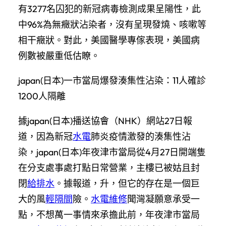
有3277名囚犯的新冠病毒檢測成果呈陽性，此
中96%為無癥狀沾染者，沒有呈現發燒、咳嗽等
相干癥狀。對此，美國醫學專傢表現，美國病
例數被嚴重低估瞭。
japan(日本)一市當局爆發湊集性沾染：11人確診
1200人隔離
據japan(日本)播送協會（NHK）網站27日報
道，因為新冠
水電
肺炎疫情激發的湊集性沾
染，japan(日本)年夜津市當局從4月27日開端隻
在分支處事處打點日常營業，主樓已被姑且封
閉
給排水
。據報道，升，但它的存在是一個巨
大的風
輕隔間
險。
水電維修
聞灣凝願意承受一
點，不想萬一事情來承擔此前，年夜津市當局