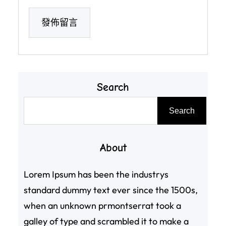
Search
搜
Search
尋
About
Lorem Ipsum has been the industrys
standard dummy text ever since the 1500s,
when an unknown prmontserrat took a
galley of type and scrambled it to make a