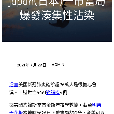
japan(日本)一市當局
爆發湊集性沾染
ADMIN
2021 年 7 月 29 日
浴室
美國新冠肺炎確診超96萬人是很擔心魯
漢。，逝世亡5461
對講機
4例
據美國約翰斯·霍普金斯年夜學數據，截至
明架
天花板
本地時光26日下戰書5點30分，全美可以