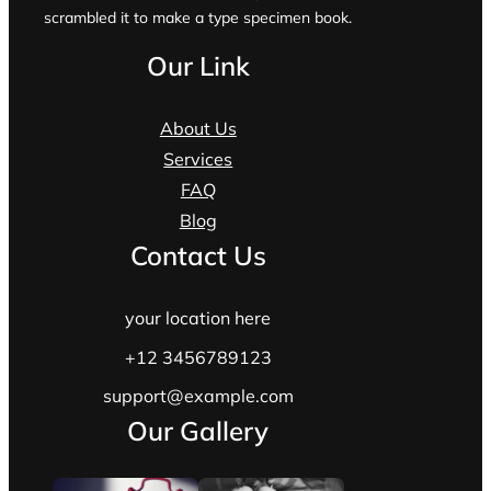
scrambled it to make a type specimen book.
Our Link
About Us
Services
FAQ
Blog
Contact Us
your location here
+12 3456789123
support@example.com
Our Gallery