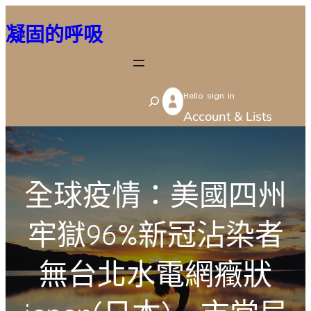
跳
凝固的呼吸
至
主
要
Hello sign in
內
S
Account & Lists
容
e
a
r
全球疫情：美國四州
c
h
牢獄96%新冠沾染者
無台北水電網癥狀