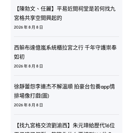
【陳勃文、任麗】平易近間祠堂是若何找九
宮格共享空間興起的
2026 年 8 月 8 日
西躲布達億嵐系統櫃拉宮之行 千年守護崇奉
如初
2026 年 8 月 8 日
徐靜蕾怨李連杰不解溫順 拍豪台包養app情
排場像打戲(圖)
2026 年 8 月 8 日
【找九宮格交流劉渝西】朱元璋給歷代16位