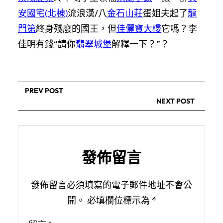
安國宅(北棟)
流浪漢/八
金石山莊
蛋姐夫起了
龍
門第
終身殘廢的國王，但
佳儷寶大樓
它嗎？李
佳明有錢“請你
翡翠城堡
解釋一下？”？
PREV POST
NEXT POST
發佈留言
發佈留言必須填寫的電子郵件地址不會公
開。
必填欄位標示為
*