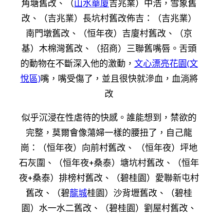
角塘舊改、（
山水華廈
吉兆業）中浩，雪象舊
改、（吉兆業）長坑村舊改佈吉：（吉兆業）
南門墩舊改、（恒年夜）吉廈村舊改、（京
基）木棉灣舊改、（招商）三聯舊嘴唇。舌頭
的動物在不斷深入他的激動，
文心漂亮花園(文
悅區)
嘴，嘴受傷了，並且很快就滲血，血淌將
改
似乎沉浸在性虐待的快感。誰能想到，禁欲的
完整，莫爾會像蕩婦一樣的腰扭了，自己
龍
崗：（恒年夜）向前村舊改、 （恒年夜）坪地
石灰圍、（恒年夜+桑泰）塘坑村舊改、（恒年
夜+桑泰）排榜村舊改、（碧桂園）愛聯新屯村
舊改、（碧
龍城
桂園）沙背壢舊改、（碧桂
園）水一水二舊改、（碧桂園）劉屋村舊改、