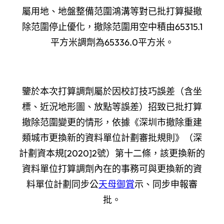
屬用地、地盤整備范圍鴻溝等對已批打算擬撤
除范圍停止優化，撤除范圍用空中積由65315.1
平方米調劑為65336.0平方米。
鑒於本次打算調劑屬於因校訂技巧誤差（含坐
標、近況地形圖、放點等誤差）招致已批打算
撤除范圍變更的情形，依據《深圳市撤除重建
類城市更換新的資料單位計劃審批規則》（深
計劃資本規[2020]2號）第十二條，該更換新的
資料單位打算調劑內在的事務可與更換新的資
料單位計劃同步公
天母御賞
示、同步申報審
批。