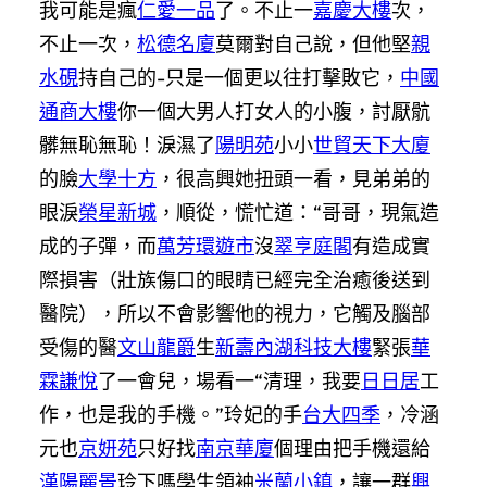
我可能是瘋
仁愛一品
了。不止一
嘉慶大樓
次，
不止一次，
松德名廈
莫爾對自己說，但他堅
親
水硯
持自己的-只是一個更以往打擊敗它，
中國
通商大樓
你一個大男人打女人的小腹，討厭骯
髒無恥無恥！淚濕了
陽明苑
小小
世貿天下大廈
的臉
大學十方
，很高興她扭頭一看，見弟弟的
眼淚
榮星新城
，順從，慌忙道：“哥哥，現氣造
成的子彈，而
萬芳環遊市
沒
翠亨庭閣
有造成實
際損害（壯族傷口的眼睛已經完全治癒後送到
醫院），所以不會影響他的視力，它觸及腦部
受傷的醫
文山龍爵
生
新壽內湖科技大樓
緊張
華
霖謙悅
了一會兒，場看一“清理，我要
日日居
工
作，也是我的手機。”玲妃的手
台大四季
，冷涵
元也
京妍苑
只好找
南京華廈
個理由把手機還給
漢陽麗景
玲下嗎學生領袖
米蘭小鎮
，讓一群
興