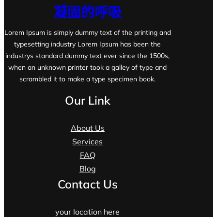
凝固的呼吸
Lorem Ipsum is simply dummy text of the printing and
typesetting industry Lorem Ipsum has been the
industrys standard dummy text ever since the 1500s,
when an unknown printer took a galley of type and
scrambled it to make a type specimen book.
Our Link
About Us
Services
FAQ
Blog
Contact Us
your location here