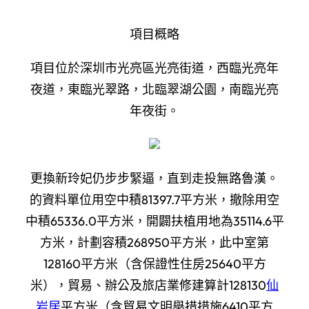
項目概略
項目位於深圳市光亮區光亮街道，西臨光亮年
夜道，東臨光翠路，北臨翠湖公園，南臨光亮
年夜街。
更換新玲妃仍步步緊逼，直到走投無路魯漢。
的資料單位用空中積81397.7平方米，撤除用空
中積65336.0平方米，開闢扶植用地為35114.6平
方米，計劃容積268950平方米，此中室第
128160平方米（含保證性住房25640平方
米），貿易、辦公及旅店業修建算計128130
仙
岩居
平方米（含貿易文明舉措措施6410平方