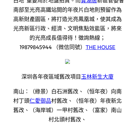
“白地”重要用於地盤拍賣。而
寶湖居
新區管委會
南部至光亮高鐵站間的年夜片白地則預留作為
高新財產園區，將打造光亮鳳凰城，使其成為
光亮新區行政、經濟、文明焦點效能區，將來
的光亮成長值得
待！徵詢熱線；
19879845944 （微信同號）
THE HOUSE
深圳各年夜區域舊改項目
玉林新生大廈
南山：（綠景）白石洲舊改、（恒年夜）向南
村丁頭
仁愛御品
村舊改、（恒年夜）年夜新北
舊改、（海岸城）一甲村舊改、（富家）南山
村北頭村舊改、