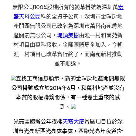
無限公司100%股權所有的變革掛號為深圳萬
宏
盛天母公園
科的全資子公司，深圳市金暉房地
產開闢無限公司已改名為深圳市萬科南苑房地
產開闢無限公司，
堤頂美樹
由漁一村和南苑新
村項目由萬科接收，金暉團體周全加入，今朝
漁一村項目已改革實行終了，而南苑新村推動
並不順遂。
查找工商信息顯示，新的金暉房地產開闢無限
公司掛號成立於2014年6月，和萬科地產並沒有
本質的股權聯繫關係，有一種卷土重來的感
到。
光亮團體辦公年夜樓
天裔大廈
片區項目位於深
圳市光亮新區光亮處事處，西臨光亮年夜道(計