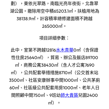
劃），東依光翠路，南臨光亮年夜街，北靠翠
湖公園。撤除用空中積65203.1㎡，扶植用地為
38138.9㎡，計容積率總修建面積不跨越
265000㎡。
項目詳細參數：
此中，室第不跨越12816
水木青華
0㎡（含保證
性住房25640㎡），貿易、辦公及飯店89700
㎡，商務公寓38430㎡（含人才公寓7690
㎡），公共配套舉措措施8710㎡（公交首末站
3500㎡、社區安康辦事中間1000㎡、公共茅廁
60㎡、社區級公共配套用房1000㎡、老年人日
間照顧中間750㎡、9班幼
師大貴築
兒園2400
㎡）。