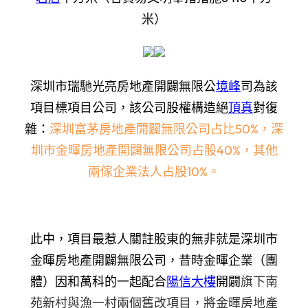
米）
深圳市瑞馳光亮房地產開闢無限公
境峰
司為該
項目標項目公司，該公司股權構造絕
頂真
對復
雜：
深圳富茅房地產開闢無限公司占比50%，深
圳市金暉房地產開闢無限公司占股40%，其他
兩傢企業法人占股10%。
此中，項目最惹人關註股東的無非就是深圳市
金暉房地產開闢無限公司，昔時金暉企業（團
體）因和萬科的一起配合
陽信大樓
開闢
旗下南
苑新村與漁一村兩個舊改項目，將金暉房地產