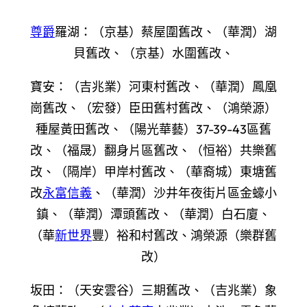
尊爵
羅湖：（京基）蔡屋圍舊改、（華潤）湖
貝舊改、（京基）水圍舊改、
寶安：（吉兆業）河東村舊改、（華潤）鳳凰
崗舊改、（宏發）臣田舊村舊改、（鴻榮源）
種屋黃田舊改、（陽光華藝）37-39-43區舊
改、（福晟）翻身片區舊改、（恒裕）共樂舊
改、（隔岸）甲岸村舊改、（華裔城）東塘舊
改
永富信義
、（華潤）沙井年夜街片區金蠔小
鎮、（華潤）潭頭舊改、（華潤）白石廈、
（華
新世界
豐）裕和村舊改、鴻榮源（樂群舊
改）
坂田：（天安雲谷）三期舊改、（吉兆業）象