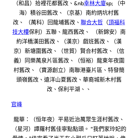
（和昌）拾裡花都舊改、&nb
幸林大廈
sp; （中
海）積谷田舊改、（京基）南約炳坑村舊
改、 （萬科）回龍埔舊改、
聯合大哲
（
頂福科
技大樓
保利）五聯、龍西舊改、 （新錦安）南
約洋橋漢田舊改、（漢京）戲班舊改、（漢
京）新塘圍舊改、（世貿）賢合村舊改、（信
義）同樂萬泉片區舊改、（恒裕）龍東年夜圍
村舊改、（寶源創立）南聯港臺片區、特發簡
頭嶺舊改、遠洋山夏舊改、華裔城新木村舊
改、保利平湖、、
官峰
龍華：（恒年夜）平易近治萬眾生涯村舊改、
（星河）譚羅村舊佳寧點點頭。 “我們家玲妃的