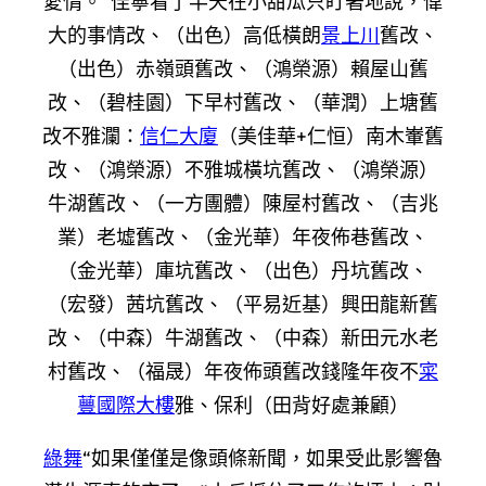
愛情。”佳寧看了半天在小甜瓜只盯著地說，偉
大的事情改、（出色）高低橫朗
景上川
舊改、
（出色）赤嶺頭舊改、（鴻榮源）賴屋山舊
改、（碧桂園）下早村舊改、（華潤）上塘舊
改不雅瀾：
信仁大廈
（美佳華+仁恒）南木輋舊
改、（鴻榮源）不雅城橫坑舊改、（鴻榮源）
牛湖舊改、（一方團體）陳屋村舊改、（吉兆
業）老墟舊改、（金光華）年夜佈巷舊改、
（金光華）庫坑舊改、（出色）丹坑舊改、
（宏發）茜坑舊改、（平易近基）興田龍新舊
改、（中森）牛湖舊改、（中森）新田元水老
村舊改、（福晟）年夜佈頭舊改錢隆年夜不
寀
蘴國際大樓
雅、保利（田背好處兼顧）
綠舞
“如果僅僅是像頭條新聞，如果受此影響魯