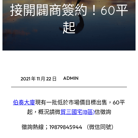
接開闢商簽約！60平
起
ADMIN
2021 年 11 月 22 日
伯奏大廈
現有一批低於市場價目標出售，60平
起，概況請微
貿三國宅(B區)
信徵詢
徵詢熱線；19879845944 （微信同號）