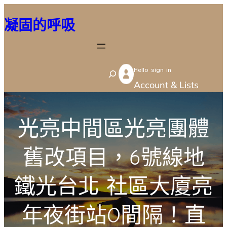
跳
凝固的呼吸
至
主
要
Hello sign in
內
S
Account & Lists
容
e
a
r
光亮中間區光亮團體
c
舊改項目，6號線地
h
鐵光台北 社區大廈亮
年夜街站O間隔！直