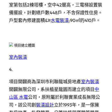
室第包括2棟塔樓，空中42層高，三電梯設置裝
備擺設，計劃總戶數448戶，不含保證性住房。
戶型套內修建面積&lt
水電裝潢
;90㎡的410戶。
項目總立體圖
室內裝潢
4.
項目開闢商為深圳市利聯龍城房地產
室內裝潢
開闢無限公司，系扶植星龍園而建立的項目
中
山區 水電
公司，原附屬於利聯實業成長無限公
司，該公司創
裝潢設計
立於1993年，是一傢擁