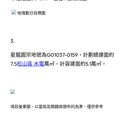
地塊劃分目標圖
3.
星龍園宗地號為G01037-0159，計劃總建面約
7.5
松山區 水電
萬㎡，計容建面約5.1萬㎡。
項目後果圖，以當局及開闢商頒布的為準，僅供參考