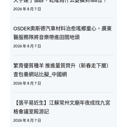
天子建了個群，乾隆為什么要擴到188位？
2026 年 8 月 7 日
OSDER奧斯德汽車材料治愈瑤鄉童心，廣東
醫服務隊將音樂帶進田間地頭
2026 年 8 月 7 日
繁育優質種羊 推進量質齊升（新春走下層）
查包養網站比擬_中國網
2026 年 8 月 7 日
【張平易近生】江蘇常州文廟年夜成找九宮
格會議室殿游記
2026 年 8 月 7 日