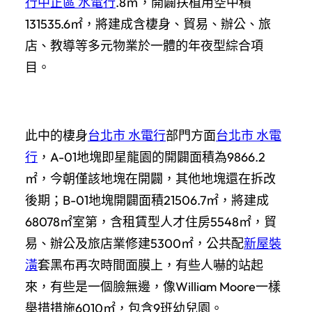
行
中正區 水電行
.8㎡，開闢扶植用空中積
131535.6㎡，將建成含棲身、貿易、辦公、旅
店、教導等多元物業於一體的年夜型綜合項
目。
此中的棲身
台北市 水電行
部門方面
台北市 水電
行
，A-01地塊即星龍園的開闢面積為9866.2
㎡，今朝僅該地塊在開闢，其他地塊還在拆改
後期；B-01地塊開闢面積21506.7㎡，將建成
68078㎡室第，含租賃型人才住房5548㎡，貿
易、辦公及旅店業修建5300㎡，公共配
新屋裝
潢
套黑布再次時間面膜上，有些人嚇的站起
來，有些是一個臉無邊，像William Moore一樣
舉措措施6010㎡，包含9班幼兒園。