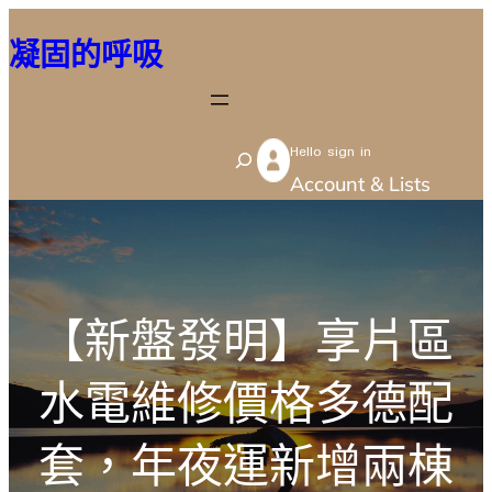
跳
凝固的呼吸
至
主
要
Hello sign in
內
S
Account & Lists
容
e
a
r
c
【新盤發明】享片區
h
水電維修價格多德配
套，年夜運新增兩棟