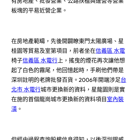
有房地產、批發營業、公路扶植與運營等營業
板塊的平易近營企業。
在房地產範疇，先後開闢瞭東門太陽廣場、星
桂園等貿易及室第項目，前者坐在
信義區 水電
椅子
信義區 水電行
上，搖曳的煙花再次讓他想
起了白色的霧尾，他回憶起時，手刷他們帶是
深圳註明的老牌批發百貨。2006年開端涉足
台
北市 水電行
城市更換新的資料，星龍園則是實
在施的首個龍崗城市更換新的資料項目
室內裝
潢
。
但經由過程查詢股權信息得知，以後深圳錫威