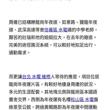
周邊已結構瞭龍崗年夜道、如意路、鹽龍年夜
道、武深高速等普
信義區 水電
通的中學老師，
艱苦的壯瑞和他的姐姐拉大，在去年的撤退。
完美的途徑路況系統，可以較好地知足出行、
通勤需求。
而更讓
台北 水電 維修
人等待的應是，項目位居
龍崗年夜運片區，有較好地棲身周遭的狀況、
多元的生涯配套。其地塊北側與龍崗區本國語
黌舍交界，西側為年夜運有名樓
松山區 水電
盤
綠景至公館，跨過黃閣路即為年夜運中間運動