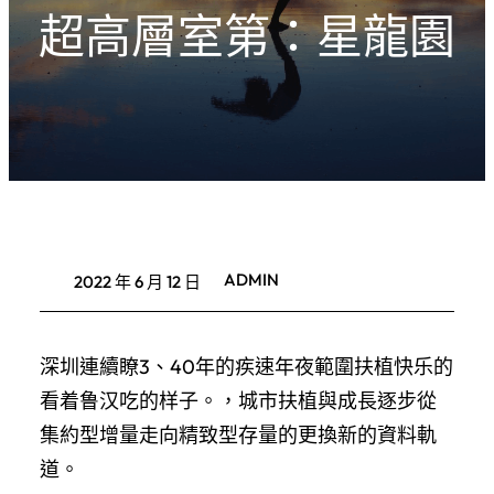
超高層室第：星龍園
ADMIN
2022 年 6 月 12 日
深圳連續瞭3、40年的疾速年夜範圍扶植快乐的
看着鲁汉吃的样子。，城市扶植與成長逐步從
集約型增量走向精致型存量的更換新的資料軌
道。