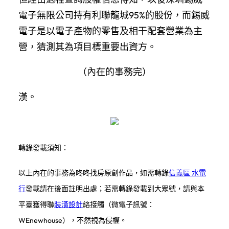
電子無限公司持有利聯龍城95%的股份，而錫威
電子是以電子產物的零售及相干配套營業為主
營，猜測其為項目標重要出資方。
（內在的事務完）
漢。
轉錄發載須知：
以上內在的事務為咚咚找房原創作品，如需轉錄
信義區 水電
行
發載請在後面註明出處；若需轉錄發載到大眾號，請與本
平臺獲得聯
裝潢設計
絡接觸（微電子訊號：
WEnewhouse），不然視為侵權。