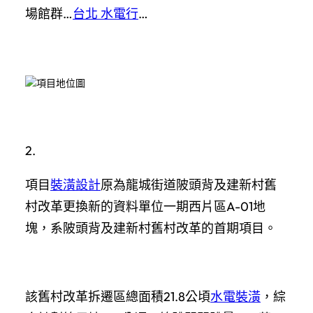
場館群…
台北 水電行
…
項目地位圖
2.
項目
裝潢設計
原為龍城街道陂頭背及建新村舊
村改革更換新的資料單位一期西片區A-01地
塊，系陂頭背及建新村舊村改革的首期項目。
該舊村改革拆遷區總面積21.8公頃
水電裝潢
，綜